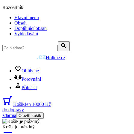
Rozcestník
Hlavní menu
Obsah
Doplňující obsah
Vyhledávání
Holime.cz
Oblíbené
Porovnání
Přihlásit
Košík
Jen 10000 Kč
do dopravy
zdarma
Otevřít košík
Košík je prázdný
...