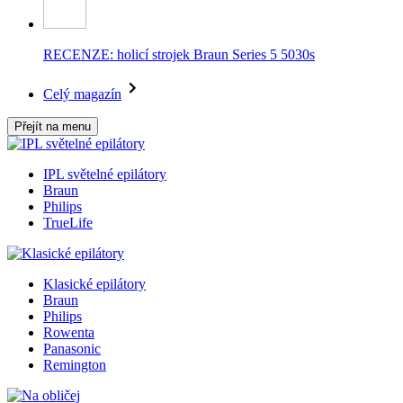
RECENZE: holicí strojek Braun Series 5 5030s
Celý magazín
Přejít na menu
IPL světelné epilátory
Braun
Philips
TrueLife
Klasické epilátory
Braun
Philips
Rowenta
Panasonic
Remington