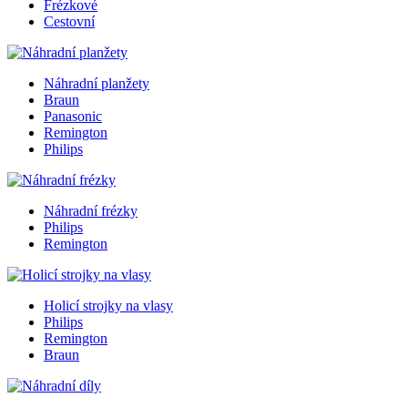
Frézkové
Cestovní
Náhradní planžety
Braun
Panasonic
Remington
Philips
Náhradní frézky
Philips
Remington
Holicí strojky na vlasy
Philips
Remington
Braun