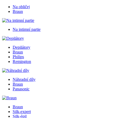
Na obličej
Braun
Na intimní partie
Depilátory
Braun
Philips
Remington
Náhradní díly
Braun
Panasonic
Braun
Silk-expert
Silk-épil