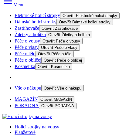
Menu
Elektrické holicí strojky
Otevřít
Elektrické holicí strojky
Dámské holicí strojky
Otevřít
Dámské holicí strojky
Zastřihovače
Otevřít
Zastřihovače
Žiletky a holítka
Otevřít
Žiletky a holítka
Péče o vousy
Otevřít
Péče o vousy
Péče o vlasy
Otevřít
Péče o vlasy
Péče o tělo
Otevřít
Péče o tělo
Péče o obličej
Otevřít
Péče o obličej
Kosmetika
Otevřít
Kosmetika
|
Vše o nákupu
Otevřít
Vše o nákupu
MAGAZÍN
Otevřít
MAGAZÍN
PORADNA
Otevřít
PORADNA
Holicí strojky na vousy
Planžetové