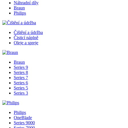
Náhradní díly
Braun
Philips
Čištění a údržba
Čisticí náplně
Oleje a spreje
Braun
Series 9
Series 8
Series 7
Series 6
Series 5
Series 3
Philips
OneBlade
Series 9000
Series 7000