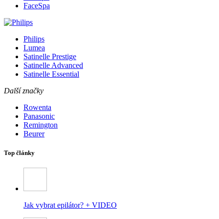
FaceSpa
Philips
Lumea
Satinelle Prestige
Satinelle Advanced
Satinelle Essential
Další značky
Rowenta
Panasonic
Remington
Beurer
Top články
Jak vybrat epilátor? + VIDEO