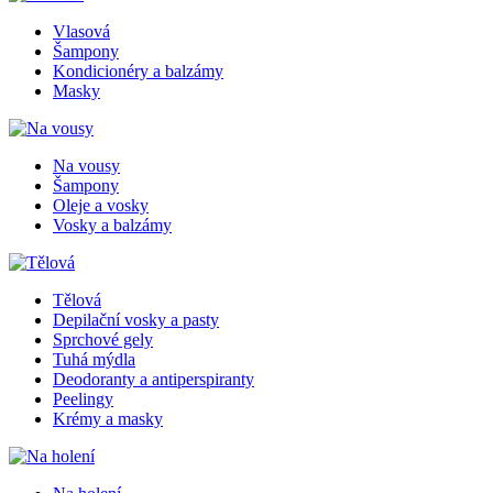
Vlasová
Šampony
Kondicionéry a balzámy
Masky
Na vousy
Šampony
Oleje a vosky
Vosky a balzámy
Tělová
Depilační vosky a pasty
Sprchové gely
Tuhá mýdla
Deodoranty a antiperspiranty
Peelingy
Krémy a masky