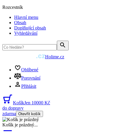
Rozcestník
Hlavní menu
Obsah
Doplňující obsah
Vyhledávání
Holime.cz
Oblíbené
Porovnání
Přihlásit
Košík
Jen 10000 Kč
do dopravy
zdarma
Otevřít košík
Košík je prázdný
...