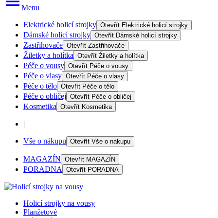
Menu
Elektrické holicí strojky
Otevřít
Elektrické holicí strojky
Dámské holicí strojky
Otevřít
Dámské holicí strojky
Zastřihovače
Otevřít
Zastřihovače
Žiletky a holítka
Otevřít
Žiletky a holítka
Péče o vousy
Otevřít
Péče o vousy
Péče o vlasy
Otevřít
Péče o vlasy
Péče o tělo
Otevřít
Péče o tělo
Péče o obličej
Otevřít
Péče o obličej
Kosmetika
Otevřít
Kosmetika
|
Vše o nákupu
Otevřít
Vše o nákupu
MAGAZÍN
Otevřít
MAGAZÍN
PORADNA
Otevřít
PORADNA
Holicí strojky na vousy
Planžetové