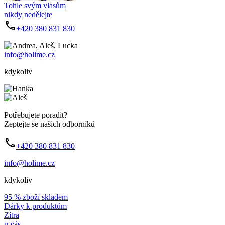
Tohle svým vlasům
nikdy nedělejte
+420 380 831 830
info@holime.cz
kdykoliv
Potřebujete poradit?
Zeptejte se našich odborníků
+420 380 831 830
info@holime.cz
kdykoliv
95 % zboží skladem
Dárky k produktům
Zítra
u vás