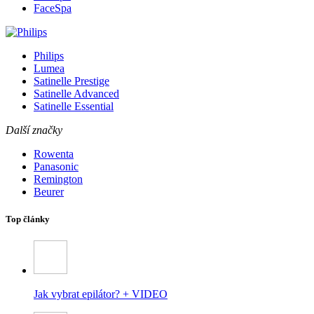
FaceSpa
Philips
Lumea
Satinelle Prestige
Satinelle Advanced
Satinelle Essential
Další značky
Rowenta
Panasonic
Remington
Beurer
Top články
Jak vybrat epilátor? + VIDEO