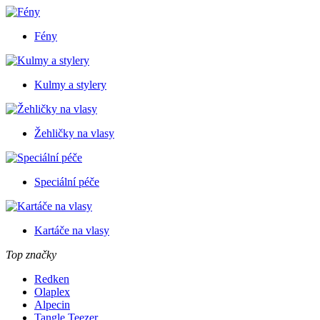
Fény
Kulmy a stylery
Žehličky na vlasy
Speciální péče
Kartáče na vlasy
Top značky
Redken
Olaplex
Alpecin
Tangle Teezer