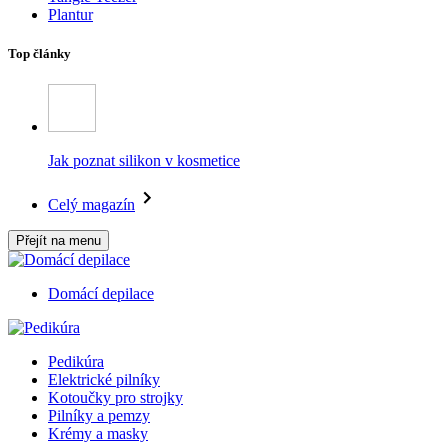
Plantur
Top články
Jak poznat silikon v kosmetice
Celý magazín
Přejít na menu
Domácí depilace
Pedikúra
Elektrické pilníky
Kotoučky pro strojky
Pilníky a pemzy
Krémy a masky