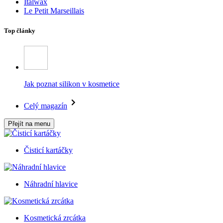
Italwax
Le Petit Marseillais
Top články
Jak poznat silikon v kosmetice
Celý magazín
Přejít na menu
Čisticí kartáčky
Náhradní hlavice
Kosmetická zrcátka