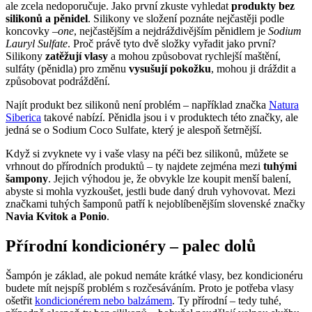
ale zcela nedoporučuje. Jako první zkuste vyhledat
produkty bez
silikonů a pěnidel
. Silikony ve složení poznáte nejčastěji podle
koncovky
–one
, nejčastějším a nejdráždivějším pěnidlem je
Sodium
Lauryl Sulfate
. Proč právě tyto dvě složky vyřadit jako první?
Silikony
zatěžují vlasy
a mohou způsobovat rychlejší maštění,
sulfáty (pěnidla) pro změnu
vysušují pokožku
, mohou ji dráždit a
způsobovat podráždění.
Najít produkt bez silikonů není problém – například značka
Natura
Siberica
takové nabízí. Pěnidla jsou i v produktech této značky, ale
jedná se o Sodium Coco Sulfate, který je alespoň šetrnější.
Když si zvyknete vy i vaše vlasy na péči bez silikonů, můžete se
vrhnout do přírodních produktů – ty najdete zejména mezi
tuhými
šampony
. Jejich výhodou je, že obvykle lze koupit menší balení,
abyste si mohla vyzkoušet, jestli bude daný druh vyhovovat. Mezi
značkami tuhých šamponů patří k nejoblíbenějším slovenské značky
Navia Kvitok a Ponio
.
Přírodní kondicionéry – palec dolů
Šampón je základ, ale pokud nemáte krátké vlasy, bez kondicionéru
budete mít nejspíš problém s rozčesáváním. Proto je potřeba vlasy
ošetřit
kondicionérem nebo balzámem
. Ty přírodní – tedy tuhé,