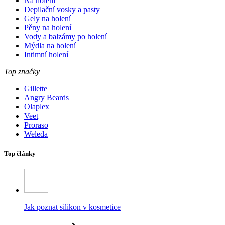
Na holení
Depilační vosky a pasty
Gely na holení
Pěny na holení
Vody a balzámy po holení
Mýdla na holení
Intimní holení
Top značky
Gillette
Angry Beards
Olaplex
Veet
Proraso
Weleda
Top články
Jak poznat silikon v kosmetice