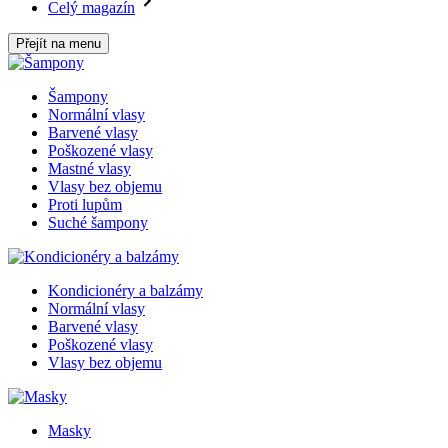
Celý magazín
Přejít na menu
Šampony
Normální vlasy
Barvené vlasy
Poškozené vlasy
Mastné vlasy
Vlasy bez objemu
Proti lupům
Suché šampony
Kondicionéry a balzámy
Normální vlasy
Barvené vlasy
Poškozené vlasy
Vlasy bez objemu
Masky