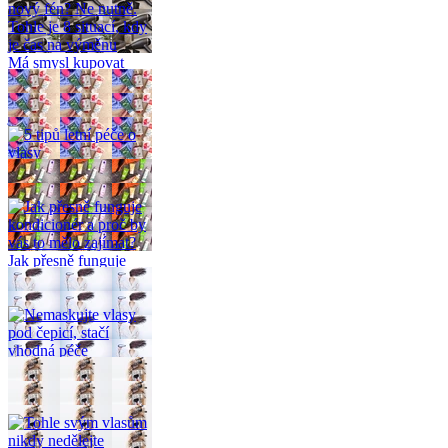
Má smysl kupovat
nový fén? Ne nutně.
Tohle je 8 situací, kdy
je čas na výměnu
5 tipů letní péče o
vlasy
Jak přesně funguje
kondicionér a proč by
vás to mělo zajímat?
Nemaskujte vlasy pod
čepicí, stačí vhodná
péče