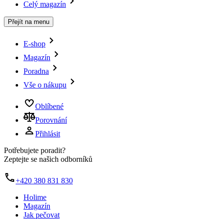
Celý magazín
Přejít na menu
E-shop
Magazín
Poradna
Vše o nákupu
Oblíbené
Porovnání
Přihlásit
Potřebujete poradit?
Zeptejte se našich odborníků
+420 380 831 830
Holime
Magazín
Jak pečovat