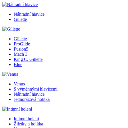
Náhradní hlavice
Gillette
Gillette
ProGlide
Fusion5
Mach 3
King C. Gillette
Blue
Venus
S výměnnými hlavicemi
Náhradní hlavice
Jednorázová holítka
Intimní holení
Žiletky a holítka