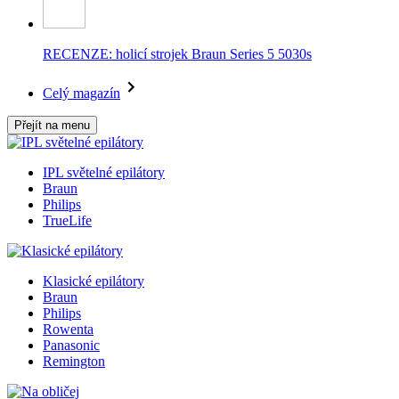
RECENZE: holicí strojek Braun Series 5 5030s
Celý magazín
Přejít na menu
IPL světelné epilátory
Braun
Philips
TrueLife
Klasické epilátory
Braun
Philips
Rowenta
Panasonic
Remington