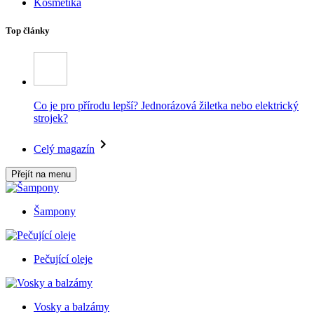
Kosmetika
Top články
Co je pro přírodu lepší? Jednorázová žiletka nebo elektrický
strojek?
Celý magazín
Přejít na menu
Šampony
Pečující oleje
Vosky a balzámy