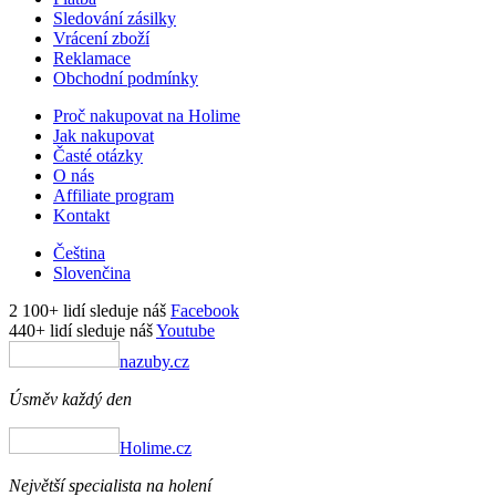
Sledování zásilky
Vrácení zboží
Reklamace
Obchodní podmínky
Proč nakupovat na Holime
Jak nakupovat
Časté otázky
O nás
Affiliate program
Kontakt
Čeština
Slovenčina
2 100+ lidí sleduje náš
Facebook
440+ lidí sleduje náš
Youtube
nazuby.cz
Úsměv každý den
Holime.cz
Největší specialista na holení