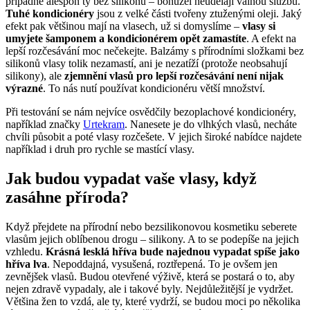
případně alespoň ty bez silikonů – bohužel neudělají valnou službu.
Tuhé kondicionéry
jsou z velké části tvořeny ztuženými oleji. Jaký
efekt pak většinou mají na vlasech, už si domyslíme –
vlasy si
umyjete šamponem a kondicionérem opět zamastíte
. A efekt na
lepší rozčesávání moc nečekejte. Balzámy s přírodními složkami bez
silikonů vlasy tolik nezamastí, ani je nezatíží (protože neobsahují
silikony), ale
zjemnění vlasů pro lepší rozčesávání není nijak
výrazné
. To nás nutí používat kondicionéru větší množství.
Při testování se nám nejvíce osvědčily bezoplachové kondicionéry,
například značky
Urtekram
. Nanesete je do vlhkých vlasů, necháte
chvíli působit a poté vlasy rozčešete. V jejich široké nabídce najdete
například i druh pro rychle se mastící vlasy.
Jak budou vypadat vaše vlasy, když
zasáhne příroda?
Když přejdete na přírodní nebo bezsilikonovou kosmetiku seberete
vlasům jejich oblíbenou drogu – silikony. A to se podepíše na jejich
vzhledu.
Krásná lesklá hříva bude najednou vypadat spíše jako
hříva lva
. Nepoddajná, vysušená, roztřepená. To je ovšem jen
zevnějšek vlasů. Budou otevřené výživě, která se postará o to, aby
nejen zdravě vypadaly, ale i takové byly. Nejdůležitější je vydržet.
Většina žen to vzdá, ale ty, které vydrží, se budou moci po několika