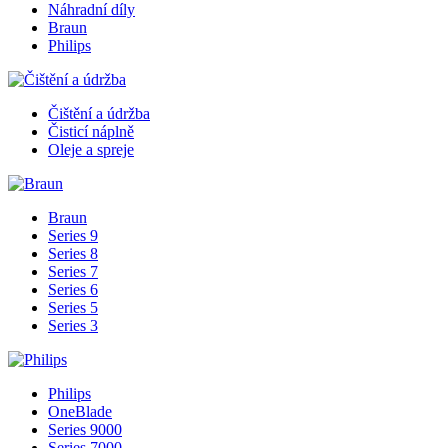
Náhradní díly
Braun
Philips
Čištění a údržba
Čisticí náplně
Oleje a spreje
Braun
Series 9
Series 8
Series 7
Series 6
Series 5
Series 3
Philips
OneBlade
Series 9000
Series 7000