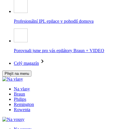
Profesionální IPL epilace v pohodlí domova
Porovnali jsme pro vás epilátory Braun + VIDEO
Celý magazín
Přejít na menu
Na vlasy
Braun
Philips
Remington
Rowenta