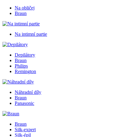
Na obličej
Braun
Na intimní partie
Depilátory
Braun
Philips
Remington
Náhradní díly
Braun
Panasonic
Braun
Silk-expert
Silk-épil