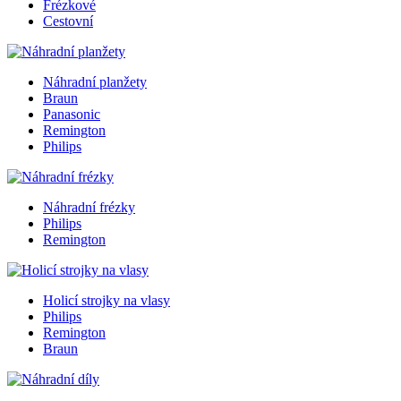
Frézkové
Cestovní
Náhradní planžety
Braun
Panasonic
Remington
Philips
Náhradní frézky
Philips
Remington
Holicí strojky na vlasy
Philips
Remington
Braun