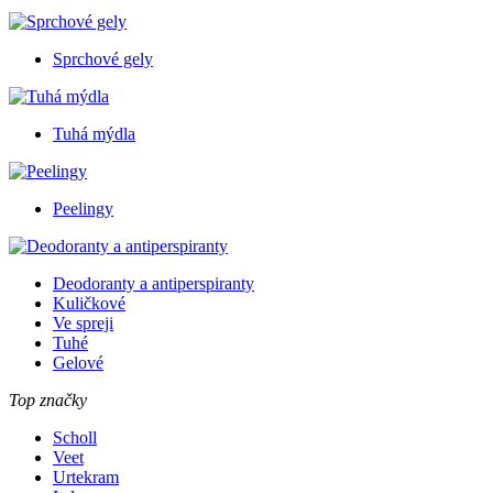
Sprchové gely
Tuhá mýdla
Peelingy
Deodoranty a antiperspiranty
Kuličkové
Ve spreji
Tuhé
Gelové
Top značky
Scholl
Veet
Urtekram