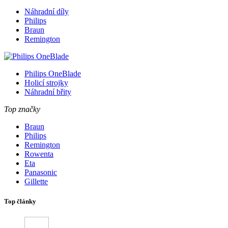
Náhradní díly
Philips
Braun
Remington
Philips OneBlade
Holicí strojky
Náhradní břity
Top značky
Braun
Philips
Remington
Rowenta
Eta
Panasonic
Gillette
Top články