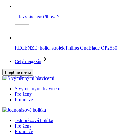
Jak vybírat zastřihovač
RECENZE: holicí strojek Philips OneBlade QP2530
Celý magazín
Přejít na menu
S výměnnými hlavicemi
Pro ženy
Pro muže
Jednorázová holítka
Pro ženy
Pro muže