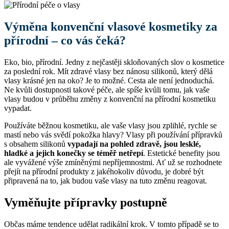
Výměna konvenční vlasové kosmetiky za
přírodní – co vás čeká?
Eko, bio, přírodní. Jedny z nejčastěji skloňovaných slov o kosmetice
za poslední rok. Mít zdravé vlasy bez nánosu silikonů, který dělá
vlasy krásné jen na oko? Je to možné. Cesta ale není jednoduchá.
Ne kvůli dostupnosti takové péče, ale spíše kvůli tomu, jak vaše
vlasy budou v průběhu změny z konvenční na přírodní kosmetiku
vypadat.
Používáte běžnou kosmetiku, ale vaše vlasy jsou zplihlé, rychle se
mastí nebo vás svědí pokožka hlavy? Vlasy při používání přípravků
s obsahem silikonů
vypadají na pohled zdravě, jsou lesklé,
hladké a jejich konečky se téměř netřepí
. Estetické benefity jsou
ale vyvážené výše zmíněnými nepříjemnostmi. Ať už se rozhodnete
přejít na přírodní produkty z jakéhokoliv důvodu, je dobré být
připravená na to, jak budou vaše vlasy na tuto změnu reagovat.
Vyměňujte přípravky postupně
Občas máme tendence udělat radikální krok. V tomto případě se to