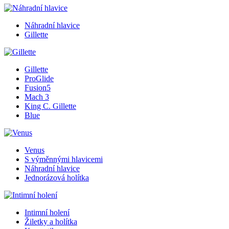
Náhradní hlavice
Gillette
Gillette
ProGlide
Fusion5
Mach 3
King C. Gillette
Blue
Venus
S výměnnými hlavicemi
Náhradní hlavice
Jednorázová holítka
Intimní holení
Žiletky a holítka