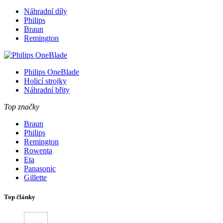
Náhradní díly
Philips
Braun
Remington
Philips OneBlade
Holicí strojky
Náhradní břity
Top značky
Braun
Philips
Remington
Rowenta
Eta
Panasonic
Gillette
Top články