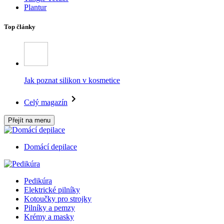
Plantur
Top články
Jak poznat silikon v kosmetice
Celý magazín
Přejít na menu
Domácí depilace
Pedikúra
Elektrické pilníky
Kotoučky pro strojky
Pilníky a pemzy
Krémy a masky