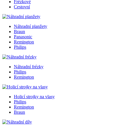
Frézkové
Cestovní
Náhradní planžety
Braun
Panasonic
Remington
Philips
Náhradní frézky
Philips
Remington
Holicí strojky na vlasy
Philips
Remington
Braun