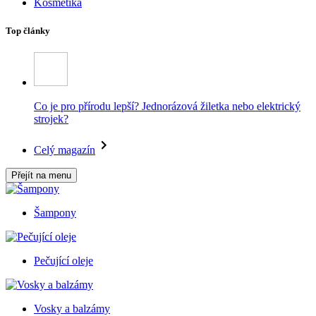
Kosmetika
Top články
Co je pro přírodu lepší? Jednorázová žiletka nebo elektrický
strojek?
Celý magazín
Přejít na menu
Šampony
Pečující oleje
Vosky a balzámy