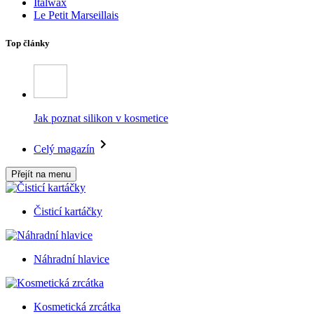
Italwax
Le Petit Marseillais
Top články
Jak poznat silikon v kosmetice
Celý magazín
Přejít na menu
Čisticí kartáčky
Náhradní hlavice
Kosmetická zrcátka