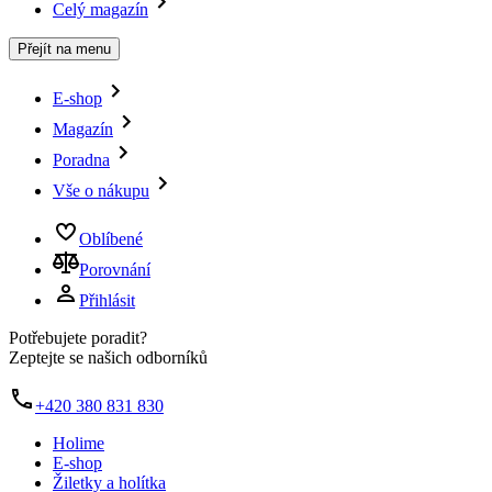
Celý magazín
Přejít na menu
E-shop
Magazín
Poradna
Vše o nákupu
Oblíbené
Porovnání
Přihlásit
Potřebujete poradit?
Zeptejte se našich odborníků
+420 380 831 830
Holime
E-shop
Žiletky a holítka