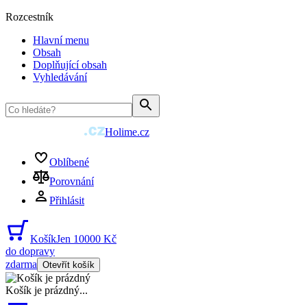
Rozcestník
Hlavní menu
Obsah
Doplňující obsah
Vyhledávání
Holime.cz
Oblíbené
Porovnání
Přihlásit
Košík
Jen 10000 Kč
do dopravy
zdarma
Otevřít košík
Košík je prázdný
...