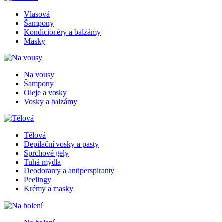
Vlasová
Šampony
Kondicionéry a balzámy
Masky
Na vousy
Šampony
Oleje a vosky
Vosky a balzámy
Tělová
Depilační vosky a pasty
Sprchové gely
Tuhá mýdla
Deodoranty a antiperspiranty
Peelingy
Krémy a masky