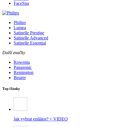
FaceSpa
Philips
Lumea
Satinelle Prestige
Satinelle Advanced
Satinelle Essential
Další značky
Rowenta
Panasonic
Remington
Beurer
Top články
Jak vybrat epilátor? + VIDEO