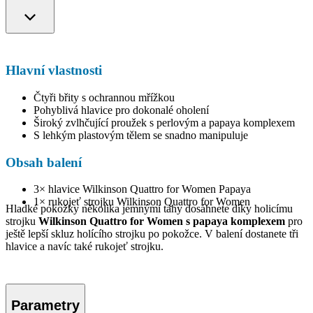
Hlavní vlastnosti
Čtyři břity s ochrannou mřížkou
Pohyblivá hlavice pro dokonalé oholení
Široký zvlhčující proužek s perlovým a papaya komplexem
S lehkým plastovým tělem se snadno manipuluje
Obsah balení
3× hlavice Wilkinson Quattro for Women Papaya
1× rukojeť strojku Wilkinson Quattro for Women
Hladké pokožky několika jemnými tahy dosáhnete díky holicímu
strojku
Wilkinson Quattro for Women s papaya komplexem
pro
ještě lepší skluz holícího strojku po pokožce. V balení dostanete tři
hlavice a navíc také rukojeť strojku.
Parametry