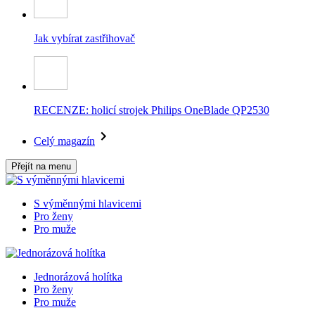
Jak vybírat zastřihovač
RECENZE: holicí strojek Philips OneBlade QP2530
Celý magazín
Přejít na menu
S výměnnými hlavicemi
Pro ženy
Pro muže
Jednorázová holítka
Pro ženy
Pro muže