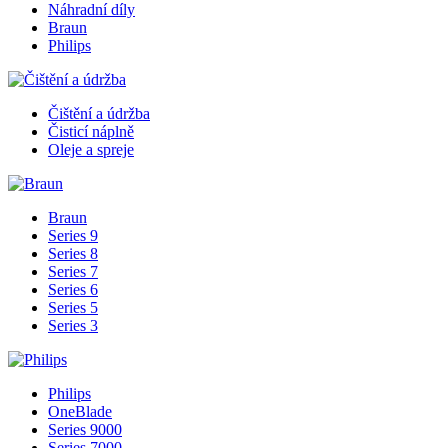
Náhradní díly
Braun
Philips
Čištění a údržba
Čisticí náplně
Oleje a spreje
Braun
Series 9
Series 8
Series 7
Series 6
Series 5
Series 3
Philips
OneBlade
Series 9000
Series 7000