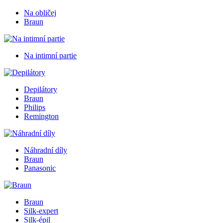
Na obličej
Braun
Na intimní partie
Depilátory
Braun
Philips
Remington
Náhradní díly
Braun
Panasonic
Braun
Silk-expert
Silk-épil