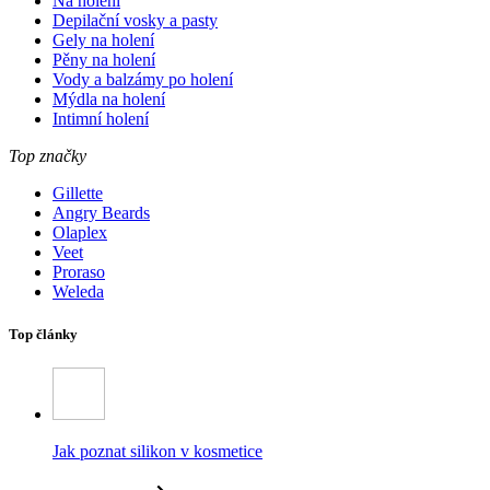
Na holení
Depilační vosky a pasty
Gely na holení
Pěny na holení
Vody a balzámy po holení
Mýdla na holení
Intimní holení
Top značky
Gillette
Angry Beards
Olaplex
Veet
Proraso
Weleda
Top články
Jak poznat silikon v kosmetice