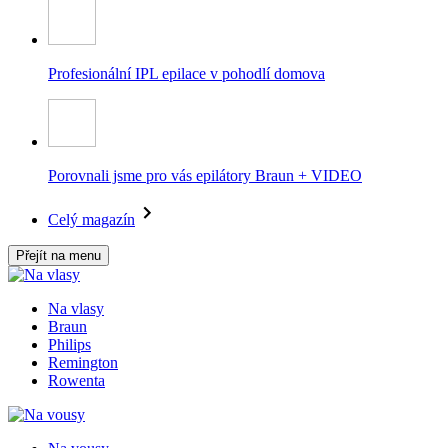
Profesionální IPL epilace v pohodlí domova
Porovnali jsme pro vás epilátory Braun + VIDEO
Celý magazín
Přejít na menu
Na vlasy
Braun
Philips
Remington
Rowenta