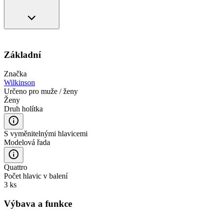
Základní
Značka
Wilkinson
Určeno pro muže / ženy
Ženy
Druh holítka
S vyměnitelnými hlavicemi
Modelová řada
Quattro
Počet hlavic v balení
3 ks
Výbava a funkce