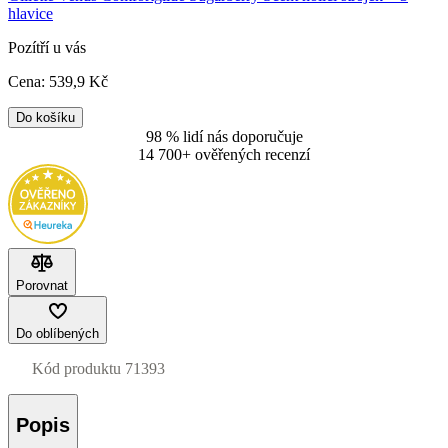
hlavice
Pozítří u vás
Cena:
539
,9 Kč
Do košíku
98 % lidí nás doporučuje
14 700+ ověřených recenzí
Porovnat
Do oblíbených
Kód produktu
71393
Popis