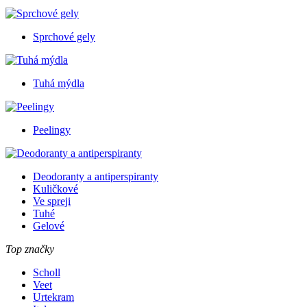
Sprchové gely
Tuhá mýdla
Peelingy
Deodoranty a antiperspiranty
Kuličkové
Ve spreji
Tuhé
Gelové
Top značky
Scholl
Veet
Urtekram