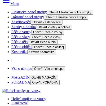
Menu
Elektrické holicí strojky
Otevřít
Elektrické holicí strojky
Dámské holicí strojky
Otevřít
Dámské holicí strojky
Zastřihovače
Otevřít
Zastřihovače
Žiletky a holítka
Otevřít
Žiletky a holítka
Péče o vousy
Otevřít
Péče o vousy
Péče o vlasy
Otevřít
Péče o vlasy
Péče o tělo
Otevřít
Péče o tělo
Péče o obličej
Otevřít
Péče o obličej
Kosmetika
Otevřít
Kosmetika
|
Vše o nákupu
Otevřít
Vše o nákupu
MAGAZÍN
Otevřít
MAGAZÍN
PORADNA
Otevřít
PORADNA
Holicí strojky na vousy
Planžetové