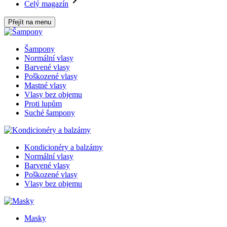
Celý magazín
Přejít na menu
Šampony
Normální vlasy
Barvené vlasy
Poškozené vlasy
Mastné vlasy
Vlasy bez objemu
Proti lupům
Suché šampony
Kondicionéry a balzámy
Normální vlasy
Barvené vlasy
Poškozené vlasy
Vlasy bez objemu
Masky