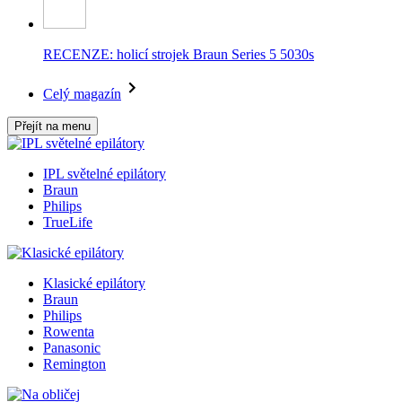
RECENZE: holicí strojek Braun Series 5 5030s
Celý magazín
Přejít na menu
IPL světelné epilátory
Braun
Philips
TrueLife
Klasické epilátory
Braun
Philips
Rowenta
Panasonic
Remington