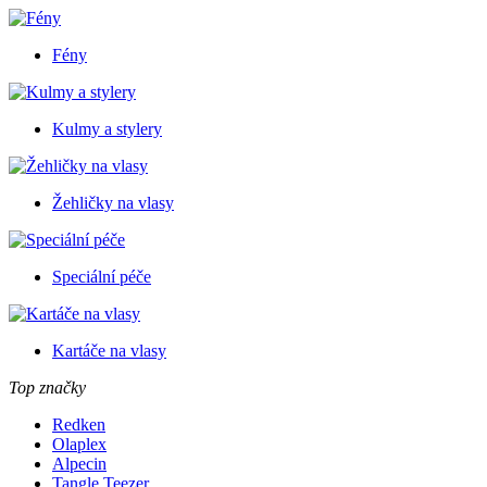
Fény
Kulmy a stylery
Žehličky na vlasy
Speciální péče
Kartáče na vlasy
Top značky
Redken
Olaplex
Alpecin
Tangle Teezer