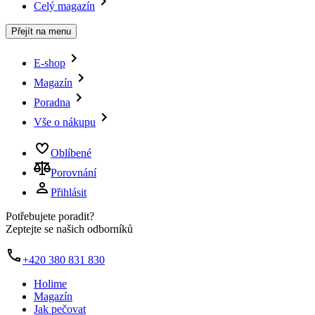
Celý magazín
Přejít na menu
E-shop
Magazín
Poradna
Vše o nákupu
Oblíbené
Porovnání
Přihlásit
Potřebujete poradit?
Zeptejte se našich odborníků
+420 380 831 830
Holime
Magazín
Jak pečovat