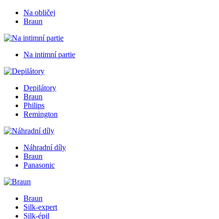
Na obličej
Braun
Na intimní partie
Depilátory
Braun
Philips
Remington
Náhradní díly
Braun
Panasonic
Braun
Silk-expert
Silk-épil