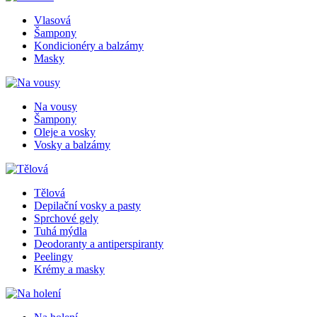
Vlasová
Šampony
Kondicionéry a balzámy
Masky
Na vousy
Šampony
Oleje a vosky
Vosky a balzámy
Tělová
Depilační vosky a pasty
Sprchové gely
Tuhá mýdla
Deodoranty a antiperspiranty
Peelingy
Krémy a masky