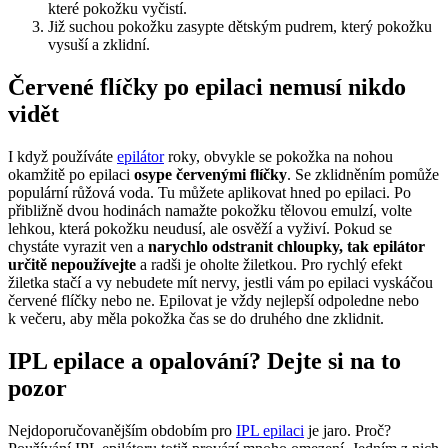
které pokožku vyčistí.
Již suchou pokožku zasypte dětským pudrem, který pokožku
vysuší a zklidní.
Červené flíčky po epilaci nemusí nikdo
vidět
I když používáte
epilátor
roky, obvykle se pokožka na nohou
okamžitě po epilaci
osype červenými flíčky
. Se zklidněním pomůže
populární růžová voda. Tu můžete aplikovat hned po epilaci. Po
přibližně dvou hodinách namažte pokožku tělovou emulzí, volte
lehkou, která pokožku neudusí, ale osvěží a vyživí. Pokud se
chystáte vyrazit ven a
narychlo odstranit chloupky, tak epilátor
určitě nepoužívejte
a radši je oholte žiletkou. Pro rychlý efekt
žiletka stačí a vy nebudete mít nervy, jestli vám po epilaci vyskáčou
červené flíčky nebo ne. Epilovat je vždy nejlepší odpoledne nebo
k večeru, aby měla pokožka čas se do druhého dne zklidnit.
IPL epilace a opalování? Dejte si na to
pozor
Nejdoporučovanějším obdobím pro
IPL epilaci
je jaro. Proč?