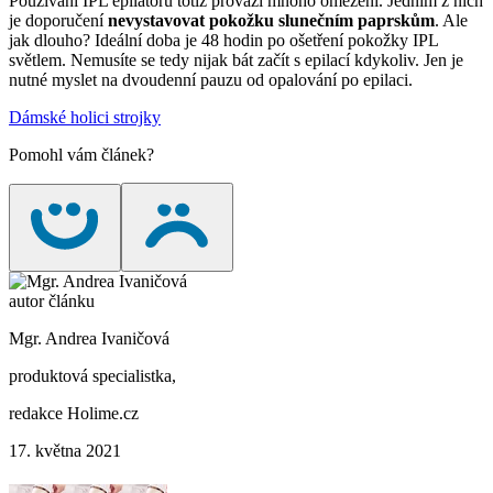
Používání IPL epilátoru totiž provází mnoho omezení. Jedním z nich
je doporučení
nevystavovat pokožku slunečním paprskům
. Ale
jak dlouho? Ideální doba je 48 hodin po ošetření pokožky IPL
světlem. Nemusíte se tedy nijak bát začít s epilací kdykoliv. Jen je
nutné myslet na dvoudenní pauzu od opalování po epilaci.
Dámské holici strojky
Pomohl vám článek?
autor článku
Mgr. Andrea Ivaničová
produktová specialistka,
redakce Holime.cz
17. května 2021