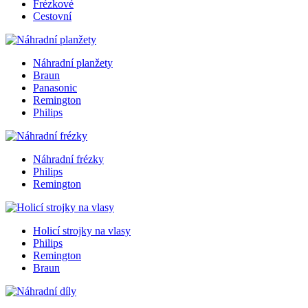
Frézkové
Cestovní
Náhradní planžety
Braun
Panasonic
Remington
Philips
Náhradní frézky
Philips
Remington
Holicí strojky na vlasy
Philips
Remington
Braun