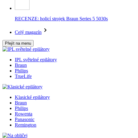
RECENZE: holicí strojek Braun Series 5 5030s
Celý magazín
Přejít na menu
IPL světelné epilátory
Braun
Philips
TrueLife
Klasické epilátory
Braun
Philips
Rowenta
Panasonic
Remington