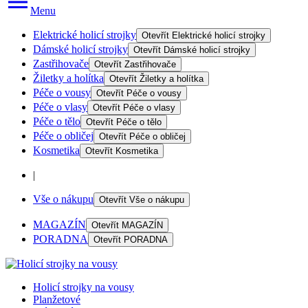
Menu
Elektrické holicí strojky
Otevřít
Elektrické holicí strojky
Dámské holicí strojky
Otevřít
Dámské holicí strojky
Zastřihovače
Otevřít
Zastřihovače
Žiletky a holítka
Otevřít
Žiletky a holítka
Péče o vousy
Otevřít
Péče o vousy
Péče o vlasy
Otevřít
Péče o vlasy
Péče o tělo
Otevřít
Péče o tělo
Péče o obličej
Otevřít
Péče o obličej
Kosmetika
Otevřít
Kosmetika
|
Vše o nákupu
Otevřít
Vše o nákupu
MAGAZÍN
Otevřít
MAGAZÍN
PORADNA
Otevřít
PORADNA
Holicí strojky na vousy
Planžetové