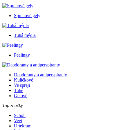
Sprchové gely
Tuhá mýdla
Peelingy
Deodoranty a antiperspiranty
Kuličkové
Ve spreji
Tuhé
Gelové
Top značky
Scholl
Veet
Urtekram