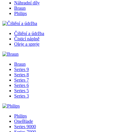
Náhradní díly
Braun
Philips
Čištění a údržba
Čisticí náplně
Oleje a spreje
Braun
Series 9
Series 8
Series 7
Series 6
Series 5
Series 3
Philips
OneBlade
Series 9000
Series 7000