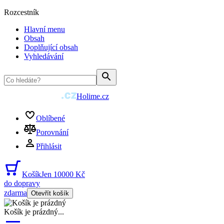
Rozcestník
Hlavní menu
Obsah
Doplňující obsah
Vyhledávání
Holime.cz
Oblíbené
Porovnání
Přihlásit
Košík
Jen 10000 Kč
do dopravy
zdarma
Otevřít košík
Košík je prázdný
...