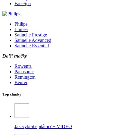
FaceSpa
Philips
Lumea
Satinelle Prestige
Satinelle Advanced
Satinelle Essential
Další značky
Rowenta
Panasonic
Remington
Beurer
Top články
Jak vybrat epilátor? + VIDEO