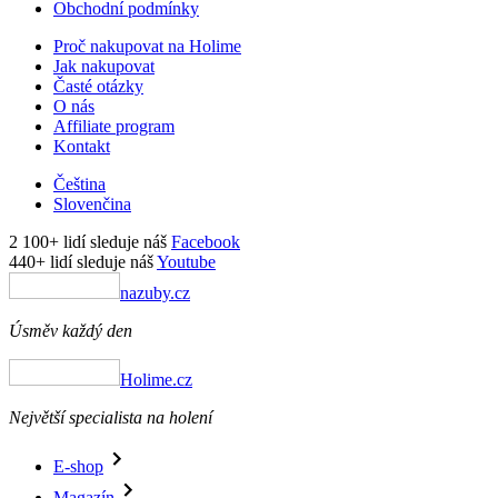
Obchodní podmínky
Proč nakupovat na Holime
Jak nakupovat
Časté otázky
O nás
Affiliate program
Kontakt
Čeština
Slovenčina
2 100+ lidí sleduje náš
Facebook
440+ lidí sleduje náš
Youtube
nazuby.cz
Úsměv každý den
Holime.cz
Největší specialista na holení
E-shop
Magazín