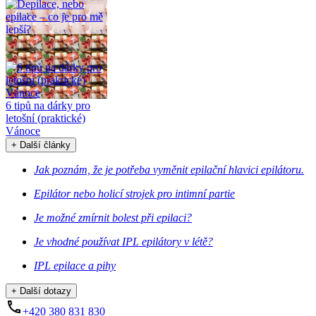
Depilace, nebo epilace
– co je pro mě lepší?
6 tipů na dárky pro
letošní (praktické)
Vánoce
+ Další články
Jak poznám, že je potřeba vyměnit epilační hlavici epilátoru.
Epilátor nebo holicí strojek pro intimní partie
Je možné zmírnit bolest při epilaci?
Je vhodné používat IPL epilátory v létě?
IPL epilace a pihy
+ Další dotazy
+420 380 831 830