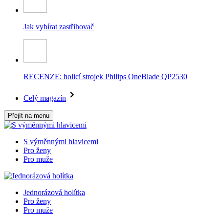
Jak vybírat zastřihovač
RECENZE: holicí strojek Philips OneBlade QP2530
Celý magazín
Přejít na menu
S výměnnými hlavicemi
Pro ženy
Pro muže
Jednorázová holítka
Pro ženy
Pro muže