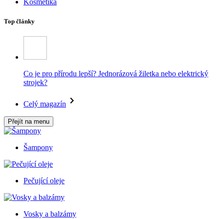
Kosmetika
Top články
Co je pro přírodu lepší? Jednorázová žiletka nebo elektrický
strojek?
Celý magazín
Přejít na menu
Šampony
Pečující oleje
Vosky a balzámy