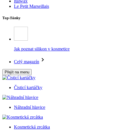
Italwax
Le Petit Marseillais
Top články
Jak poznat silikon v kosmetice
Celý magazín
Přejít na menu
Čisticí kartáčky
Náhradní hlavice
Kosmetická zrcátka