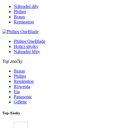
Náhradní díly
Philips
Braun
Remington
Philips OneBlade
Holicí strojky
Náhradní břity
Top značky
Braun
Philips
Remington
Rowenta
Eta
Panasonic
Gillette
Top články