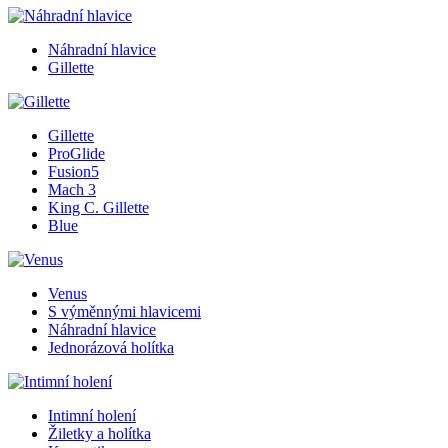
Náhradní hlavice
Gillette
Gillette
ProGlide
Fusion5
Mach 3
King C. Gillette
Blue
Venus
S výměnnými hlavicemi
Náhradní hlavice
Jednorázová holítka
Intimní holení
Žiletky a holítka