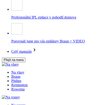
Profesionální IPL epilace v pohodlí domova
Porovnali jsme pro vás epilátory Braun + VIDEO
Celý magazín
Přejít na menu
Na vlasy
Braun
Philips
Remington
Rowenta