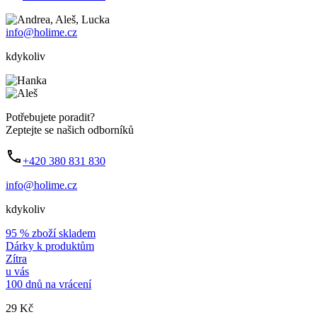
info@holime.cz
kdykoliv
Potřebujete poradit?
Zeptejte se našich odborníků
+420 380 831 830
info@holime.cz
kdykoliv
95 % zboží skladem
Dárky k produktům
Zítra
u vás
100 dnů na vrácení
29 Kč