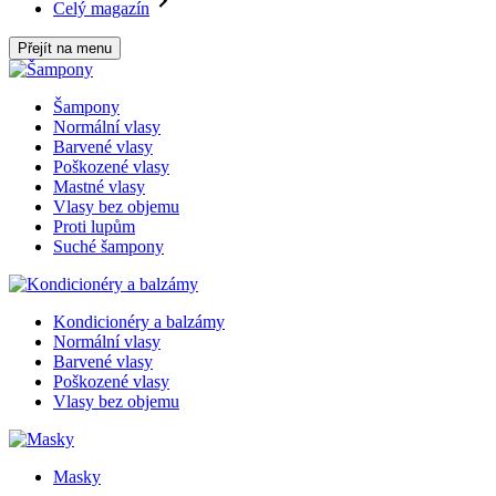
Celý magazín
Přejít na menu
Šampony
Normální vlasy
Barvené vlasy
Poškozené vlasy
Mastné vlasy
Vlasy bez objemu
Proti lupům
Suché šampony
Kondicionéry a balzámy
Normální vlasy
Barvené vlasy
Poškozené vlasy
Vlasy bez objemu
Masky