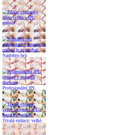
K tématu
Zničte chloupky silou
světla s IPL epilací
Nadobro bez
chloupků? S laserovou
epilací je to možné
Profesionální IPL
epilace v pohodlí
domova
Trvalá epilace: velké
srovnání IPL a
laserové epilace