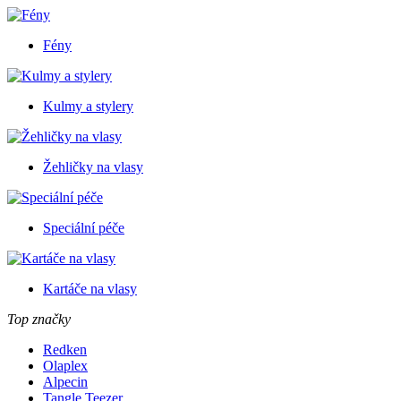
Fény
Kulmy a stylery
Žehličky na vlasy
Speciální péče
Kartáče na vlasy
Top značky
Redken
Olaplex
Alpecin
Tangle Teezer