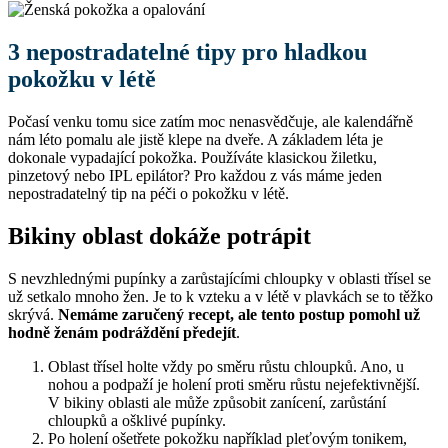
3 nepostradatelné tipy pro hladkou
pokožku v létě
Počasí venku tomu sice zatím moc nenasvědčuje, ale kalendářně
nám léto pomalu ale jistě klepe na dveře. A základem léta je
dokonale vypadající pokožka. Používáte klasickou žiletku,
pinzetový nebo IPL epilátor? Pro každou z vás máme jeden
nepostradatelný tip na péči o pokožku v létě.
Bikiny oblast dokáže potrápit
S nevzhlednými pupínky a zarůstajícími chloupky v oblasti třísel se
už setkalo mnoho žen. Je to k vzteku a v létě v plavkách se to těžko
skrývá.
Nemáme zaručený recept, ale tento postup pomohl už
hodně ženám podráždění předejít
.
Oblast třísel holte vždy po směru růstu chloupků. Ano, u
nohou a podpaží je holení proti směru růstu nejefektivnější.
V bikiny oblasti ale může způsobit zanícení, zarůstání
chloupků a ošklivé pupínky.
Po holení ošetřete pokožku například pleťovým tonikem,