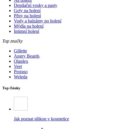
Na holení
Depilační vosky a pasty
Gely na holení
Pěny na holení
Vody a balzámy po holení
Mýdla na holení
Intimní holení
Top značky
Gillette
Angry Beards
Olaplex
Veet
Proraso
Weleda
Top články
Jak poznat silikon v kosmetice