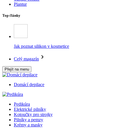
Plantur
Top články
Jak poznat silikon v kosmetice
Celý magazín
Přejít na menu
Domácí depilace
Pedikúra
Elektrické pilníky
Kotoučky pro strojky
Pilníky a pemzy
Krémy a masky