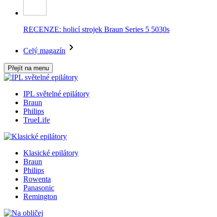
RECENZE: holicí strojek Braun Series 5 5030s
Celý magazín
Přejít na menu
IPL světelné epilátory
Braun
Philips
TrueLife
Klasické epilátory
Braun
Philips
Rowenta
Panasonic
Remington