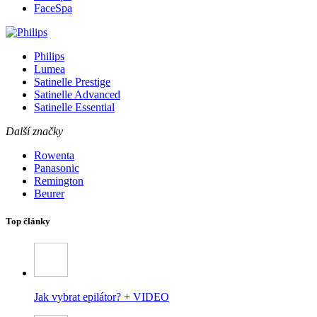
FaceSpa
Philips
Lumea
Satinelle Prestige
Satinelle Advanced
Satinelle Essential
Další značky
Rowenta
Panasonic
Remington
Beurer
Top články
Jak vybrat epilátor? + VIDEO