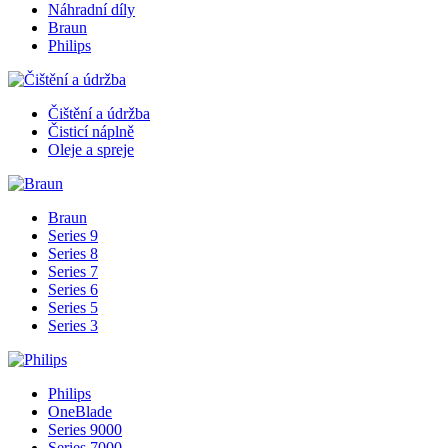
Náhradní díly
Braun
Philips
Čištění a údržba
Čisticí náplně
Oleje a spreje
Braun
Series 9
Series 8
Series 7
Series 6
Series 5
Series 3
Philips
OneBlade
Series 9000
Series 7000