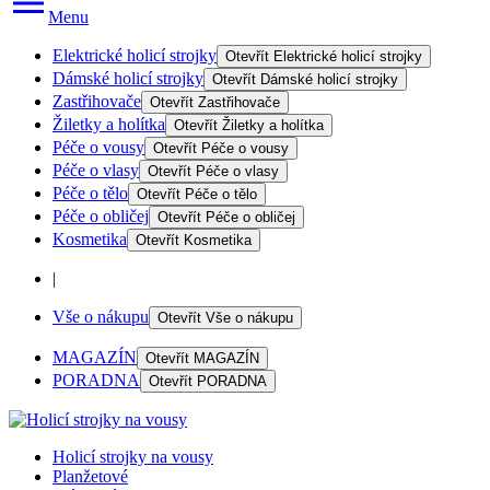
Menu
Elektrické holicí strojky
Otevřít
Elektrické holicí strojky
Dámské holicí strojky
Otevřít
Dámské holicí strojky
Zastřihovače
Otevřít
Zastřihovače
Žiletky a holítka
Otevřít
Žiletky a holítka
Péče o vousy
Otevřít
Péče o vousy
Péče o vlasy
Otevřít
Péče o vlasy
Péče o tělo
Otevřít
Péče o tělo
Péče o obličej
Otevřít
Péče o obličej
Kosmetika
Otevřít
Kosmetika
|
Vše o nákupu
Otevřít
Vše o nákupu
MAGAZÍN
Otevřít
MAGAZÍN
PORADNA
Otevřít
PORADNA
Holicí strojky na vousy
Planžetové