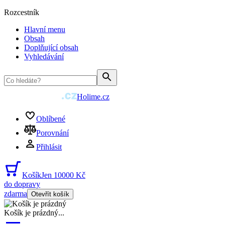
Rozcestník
Hlavní menu
Obsah
Doplňující obsah
Vyhledávání
Holime.cz
Oblíbené
Porovnání
Přihlásit
Košík
Jen 10000 Kč
do dopravy
zdarma
Otevřít košík
Košík je prázdný
...