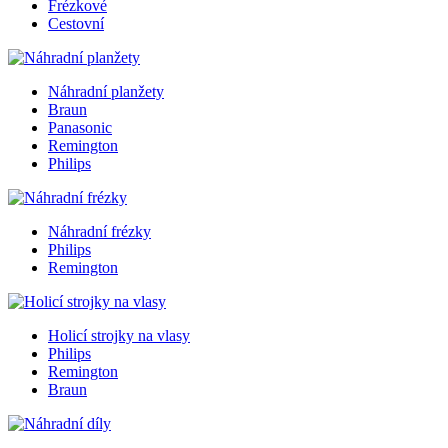
Frézkové
Cestovní
Náhradní planžety
Braun
Panasonic
Remington
Philips
Náhradní frézky
Philips
Remington
Holicí strojky na vlasy
Philips
Remington
Braun