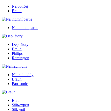
Na obličej
Braun
Na intimní partie
Depilátory
Braun
Philips
Remington
Náhradní díly
Braun
Panasonic
Braun
Silk-expert
Silk-épil