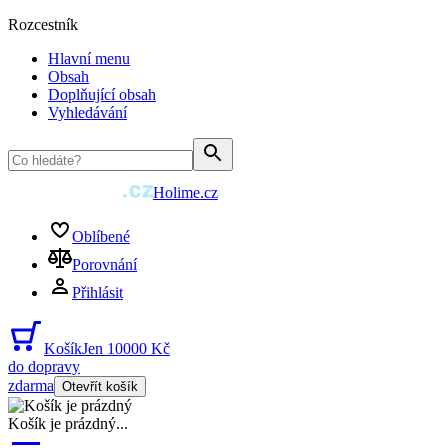
Rozcestník
Hlavní menu
Obsah
Doplňující obsah
Vyhledávání
Holime.cz
Oblíbené
Porovnání
Přihlásit
Košík
Jen 10000 Kč
do dopravy
zdarma
Otevřít košík
Košík je prázdný
...