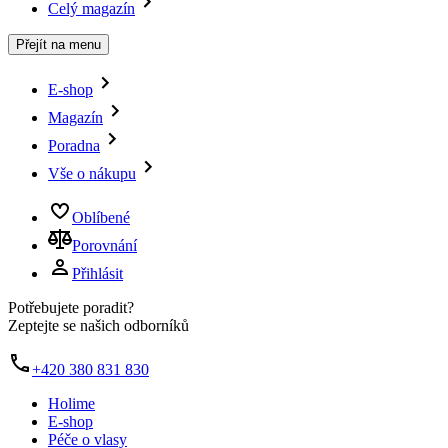
Celý magazín
Přejít na menu
E-shop
Magazín
Poradna
Vše o nákupu
Oblíbené
Porovnání
Přihlásit
Potřebujete poradit?
Zeptejte se našich odborníků
+420 380 831 830
Holime
E-shop
Péče o vlasy