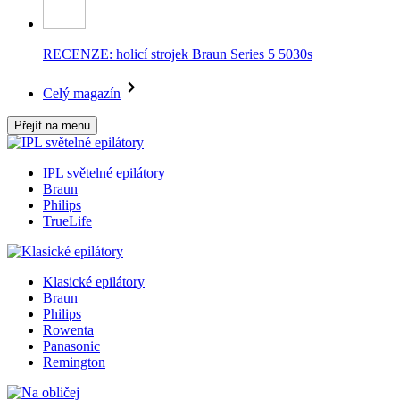
RECENZE: holicí strojek Braun Series 5 5030s
Celý magazín
Přejít na menu
IPL světelné epilátory
Braun
Philips
TrueLife
Klasické epilátory
Braun
Philips
Rowenta
Panasonic
Remington