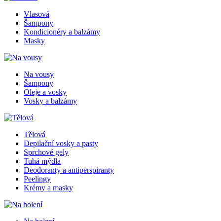
Vlasová
Šampony
Kondicionéry a balzámy
Masky
Na vousy
Šampony
Oleje a vosky
Vosky a balzámy
Tělová
Depilační vosky a pasty
Sprchové gely
Tuhá mýdla
Deodoranty a antiperspiranty
Peelingy
Krémy a masky