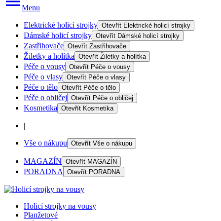
Menu
Elektrické holicí strojky
Otevřít
Elektrické holicí strojky
Dámské holicí strojky
Otevřít
Dámské holicí strojky
Zastřihovače
Otevřít
Zastřihovače
Žiletky a holítka
Otevřít
Žiletky a holítka
Péče o vousy
Otevřít
Péče o vousy
Péče o vlasy
Otevřít
Péče o vlasy
Péče o tělo
Otevřít
Péče o tělo
Péče o obličej
Otevřít
Péče o obličej
Kosmetika
Otevřít
Kosmetika
|
Vše o nákupu
Otevřít
Vše o nákupu
MAGAZÍN
Otevřít
MAGAZÍN
PORADNA
Otevřít
PORADNA
Holicí strojky na vousy
Planžetové