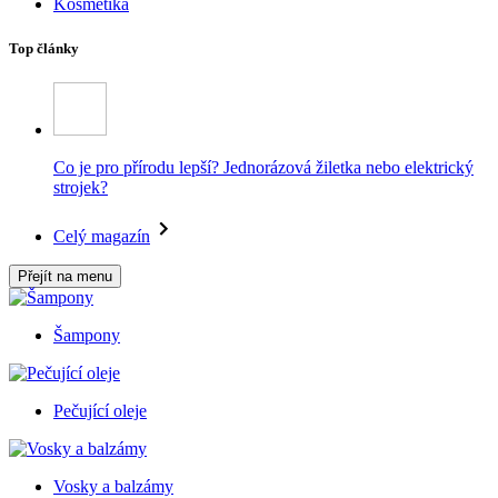
Kosmetika
Top články
Co je pro přírodu lepší? Jednorázová žiletka nebo elektrický
strojek?
Celý magazín
Přejít na menu
Šampony
Pečující oleje
Vosky a balzámy