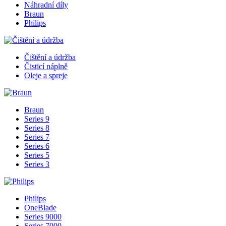
Náhradní díly
Braun
Philips
Čištění a údržba
Čisticí náplně
Oleje a spreje
Braun
Series 9
Series 8
Series 7
Series 6
Series 5
Series 3
Philips
OneBlade
Series 9000
Series 7000