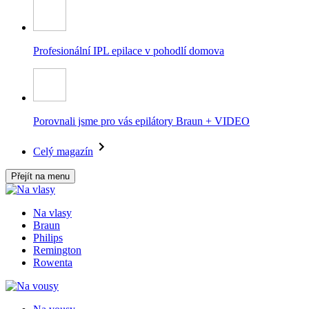
Profesionální IPL epilace v pohodlí domova
Porovnali jsme pro vás epilátory Braun + VIDEO
Celý magazín
Přejít na menu
Na vlasy
Braun
Philips
Remington
Rowenta