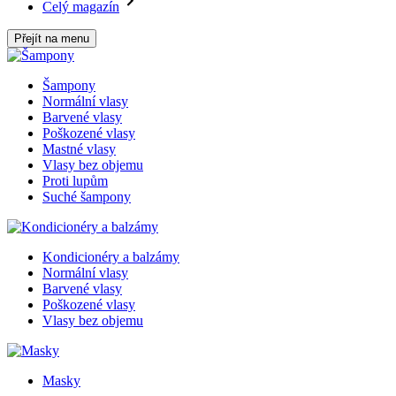
Celý magazín
Přejít na menu
Šampony
Normální vlasy
Barvené vlasy
Poškozené vlasy
Mastné vlasy
Vlasy bez objemu
Proti lupům
Suché šampony
Kondicionéry a balzámy
Normální vlasy
Barvené vlasy
Poškozené vlasy
Vlasy bez objemu
Masky