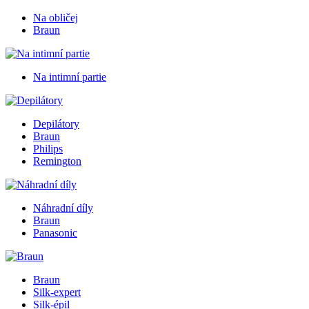
Na obličej
Braun
Na intimní partie
Depilátory
Braun
Philips
Remington
Náhradní díly
Braun
Panasonic
Braun
Silk-expert
Silk-épil