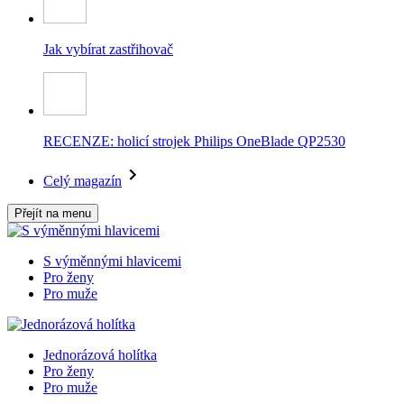
Jak vybírat zastřihovač
RECENZE: holicí strojek Philips OneBlade QP2530
Celý magazín
Přejít na menu
S výměnnými hlavicemi
Pro ženy
Pro muže
Jednorázová holítka
Pro ženy
Pro muže