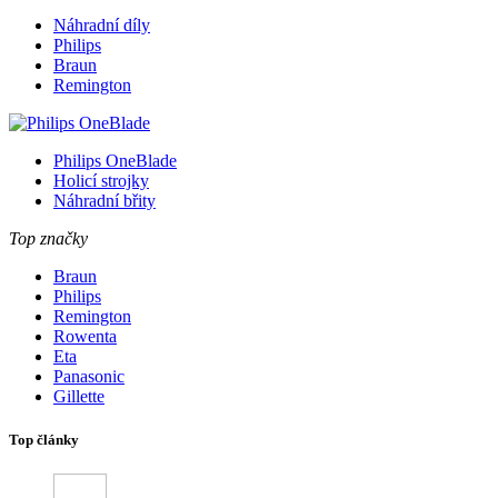
Náhradní díly
Philips
Braun
Remington
Philips OneBlade
Holicí strojky
Náhradní břity
Top značky
Braun
Philips
Remington
Rowenta
Eta
Panasonic
Gillette
Top články