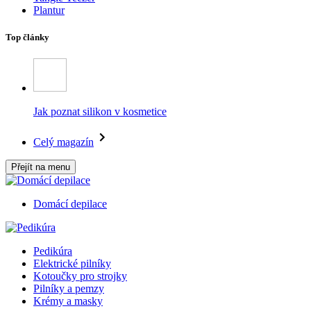
Plantur
Top články
Jak poznat silikon v kosmetice
Celý magazín
Přejít na menu
Domácí depilace
Pedikúra
Elektrické pilníky
Kotoučky pro strojky
Pilníky a pemzy
Krémy a masky