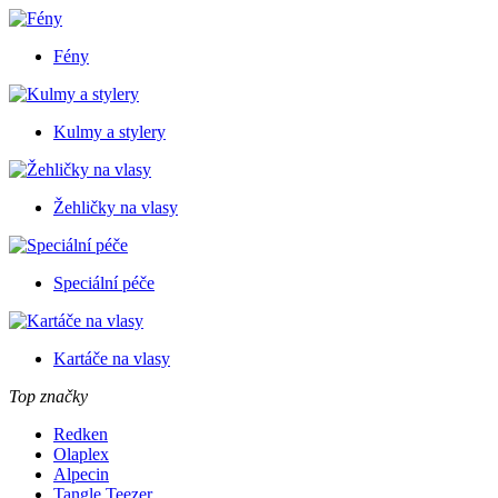
Fény
Kulmy a stylery
Žehličky na vlasy
Speciální péče
Kartáče na vlasy
Top značky
Redken
Olaplex
Alpecin
Tangle Teezer