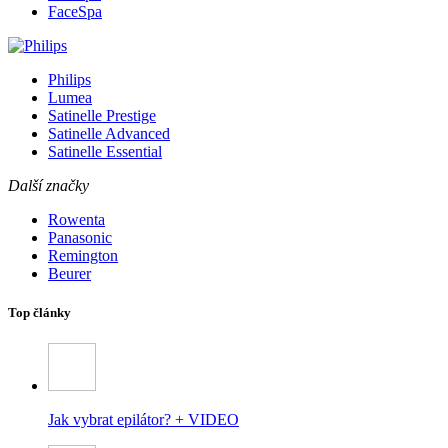
FaceSpa
Philips
Lumea
Satinelle Prestige
Satinelle Advanced
Satinelle Essential
Další značky
Rowenta
Panasonic
Remington
Beurer
Top články
Jak vybrat epilátor? + VIDEO