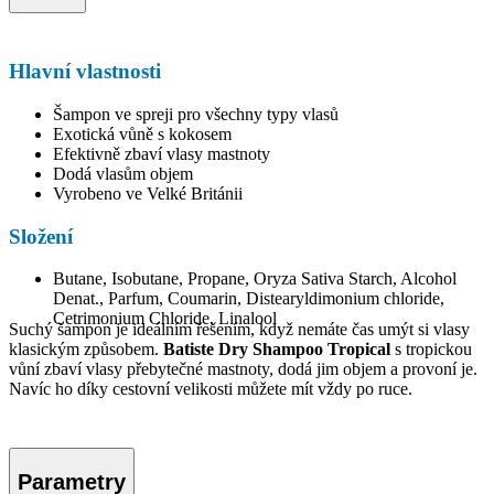
Hlavní vlastnosti
Šampon ve spreji pro všechny typy vlasů
Exotická vůně s kokosem
Efektivně zbaví vlasy mastnoty
Dodá vlasům objem
Vyrobeno ve Velké Británii
Složení
Butane, Isobutane, Propane, Oryza Sativa Starch, Alcohol
Denat., Parfum, Coumarin, Distearyldimonium chloride,
Cetrimonium Chloride, Linalool
Suchý šampon je ideálním řešením, když nemáte čas umýt si vlasy
klasickým způsobem.
Batiste Dry Shampoo Tropical
s tropickou
vůní zbaví vlasy přebytečné mastnoty, dodá jim objem a provoní je.
Navíc ho díky cestovní velikosti můžete mít vždy po ruce.
Parametry