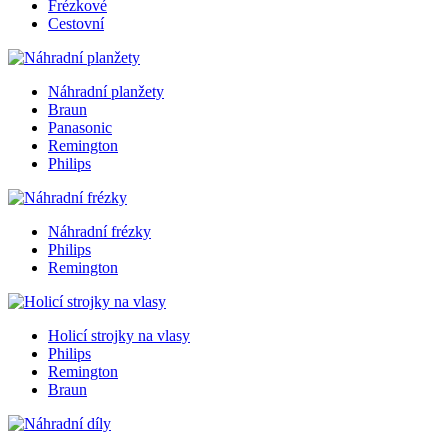
Frézkové
Cestovní
Náhradní planžety
Braun
Panasonic
Remington
Philips
Náhradní frézky
Philips
Remington
Holicí strojky na vlasy
Philips
Remington
Braun