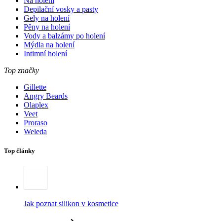
Na holení
Depilační vosky a pasty
Gely na holení
Pěny na holení
Vody a balzámy po holení
Mýdla na holení
Intimní holení
Top značky
Gillette
Angry Beards
Olaplex
Veet
Proraso
Weleda
Top články
Jak poznat silikon v kosmetice