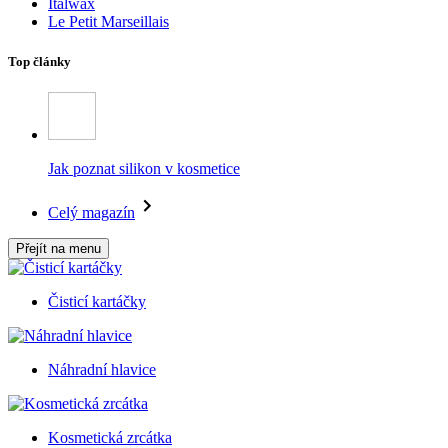
Italwax
Le Petit Marseillais
Top články
Jak poznat silikon v kosmetice
Celý magazín
Přejít na menu
Čisticí kartáčky
Náhradní hlavice
Kosmetická zrcátka