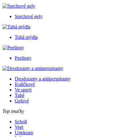
Sprchové gely
Tuhá mýdla
Peelingy
Deodoranty a antiperspiranty
Kuličkové
Ve spreji
Tuhé
Gelové
Top značky
Scholl
Veet
Urtekram