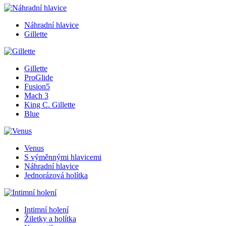
Náhradní hlavice
Gillette
Gillette
ProGlide
Fusion5
Mach 3
King C. Gillette
Blue
Venus
S výměnnými hlavicemi
Náhradní hlavice
Jednorázová holítka
Intimní holení
Žiletky a holítka