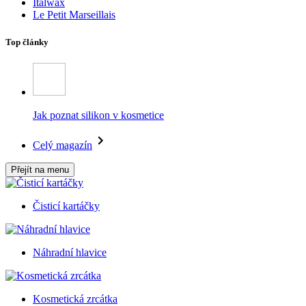
Italwax
Le Petit Marseillais
Top články
Jak poznat silikon v kosmetice
Celý magazín
Přejít na menu
Čisticí kartáčky
Náhradní hlavice
Kosmetická zrcátka