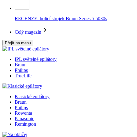
RECENZE: holicí strojek Braun Series 5 5030s
Celý magazín
Přejít na menu
IPL světelné epilátory
Braun
Philips
TrueLife
Klasické epilátory
Braun
Philips
Rowenta
Panasonic
Remington