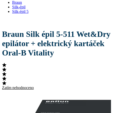
Braun
Silk-épil
Silk-épil 5
Braun Silk épil 5-511 Wet&Dry
epilátor + elektrický kartáček
Oral-B Vitality
Zatím nehodnoceno