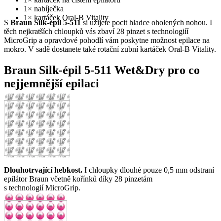
1× nabíječka
1× kartáček Oral-B Vitality
S
Braun Silk-épil 5-511
si užijete pocit hladce oholených nohou. I
těch nejkratších chloupků vás zbaví 28 pinzet s technologiíí
MicroGrip a opravdové pohodlí vám poskytne možnost epilace na
mokro. V sadě dostanete také rotační zubní kartáček Oral-B Vitality.
Braun Silk-épil 5-511 Wet&Dry pro co
nejjemnější epilaci
Dlouhotrvající hebkost.
I chloupky dlouhé pouze 0,5 mm odstraní
epilátor Braun včetně kořínků díky 28 pinzetám
s technologií MicroGrip.