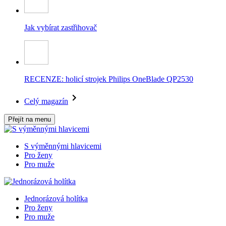
Jak vybírat zastřihovač
RECENZE: holicí strojek Philips OneBlade QP2530
Celý magazín
Přejít na menu
S výměnnými hlavicemi
Pro ženy
Pro muže
Jednorázová holítka
Pro ženy
Pro muže