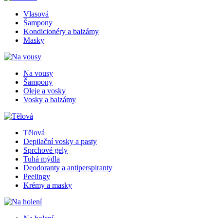
Vlasová
Šampony
Kondicionéry a balzámy
Masky
Na vousy
Šampony
Oleje a vosky
Vosky a balzámy
Tělová
Depilační vosky a pasty
Sprchové gely
Tuhá mýdla
Deodoranty a antiperspiranty
Peelingy
Krémy a masky