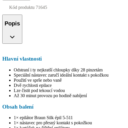
Kód produktu
71645
Popis
Hlavní vlastnosti
Odstraní i ty nejkratší chloupky díky 28 pinzetám
Speciální nástavec zaručí ideální kontakt s pokožkou
Použití ve sprše nebo vaně
Dvě rychlosti epilace
Lze čistit pod tekoucí vodou
Až 30 minut provozu po hodině nabíjení
Obsah balení
1× epilátor Braun Silk épil 5-511
1× nástavec pro přesný kontakt s pokožkou
1× kartáček na čištění epilátoru