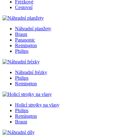
Frézkové
Cestovní
Náhradní planžety
Braun
Panasonic
Remington
Philips
Náhradní frézky
Philips
Remington
Holicí strojky na vlasy
Philips
Remington
Braun