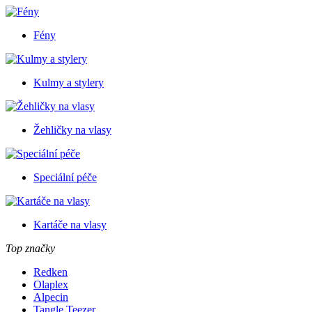
Fény
Kulmy a stylery
Žehličky na vlasy
Speciální péče
Kartáče na vlasy
Top značky
Redken
Olaplex
Alpecin
Tangle Teezer