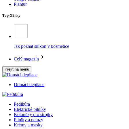
Plantur
Top články
Jak poznat silikon v kosmetice
Celý magazín
Přejít na menu
Domácí depilace
Pedikúra
Elektrické pilníky
Kotoučky pro strojky
Pilníky a pemzy
Krémy a masky