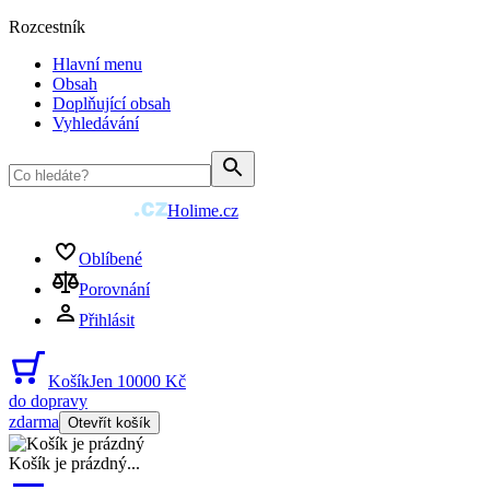
Rozcestník
Hlavní menu
Obsah
Doplňující obsah
Vyhledávání
Holime.cz
Oblíbené
Porovnání
Přihlásit
Košík
Jen 10000 Kč
do dopravy
zdarma
Otevřít košík
Košík je prázdný
...