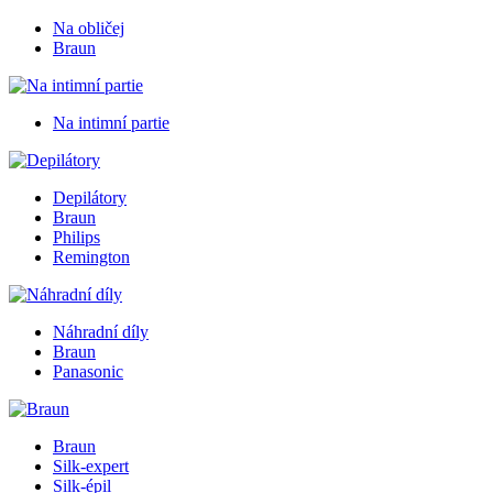
Na obličej
Braun
Na intimní partie
Depilátory
Braun
Philips
Remington
Náhradní díly
Braun
Panasonic
Braun
Silk-expert
Silk-épil