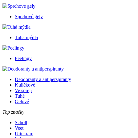
Sprchové gely
Tuhá mýdla
Peelingy
Deodoranty a antiperspiranty
Kuličkové
Ve spreji
Tuhé
Gelové
Top značky
Scholl
Veet
Urtekram