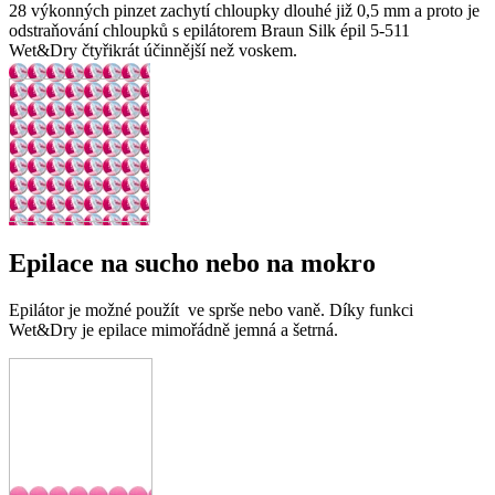
28 výkonných pinzet zachytí chloupky dlouhé již 0,5 mm a proto je
odstraňování chloupků s epilátorem Braun Silk épil 5-511
Wet&Dry čtyřikrát účinnější než voskem.
Epilace na sucho nebo na mokro
Epilátor je možné použít ve sprše nebo vaně. Díky funkci
Wet&Dry je epilace mimořádně jemná a šetrná.