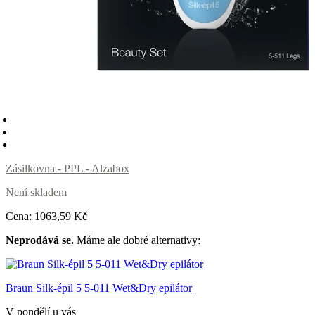
Zásilkovna - PPL - Alzabox
Není skladem
Cena:
1063
,59 Kč
Neprodává se.
Máme ale dobré alternativy:
Braun Silk-épil 5 5-011 Wet&Dry epilátor
V pondělí u vás