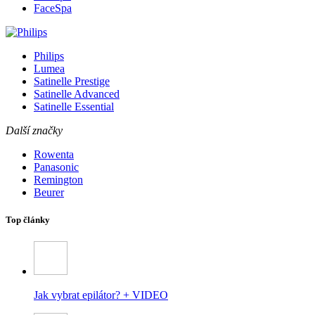
FaceSpa
Philips
Lumea
Satinelle Prestige
Satinelle Advanced
Satinelle Essential
Další značky
Rowenta
Panasonic
Remington
Beurer
Top články
Jak vybrat epilátor? + VIDEO