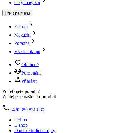
Celý magazín
Přejít na menu
E-shop
Magazín
Poradna
Vše o nákupu
Oblíbené
Porovnání
Přihlásit
Potřebujete poradit?
Zeptejte se našich odborníků
+420 380 831 830
Holime
E-shop
Dámské holicí strojky