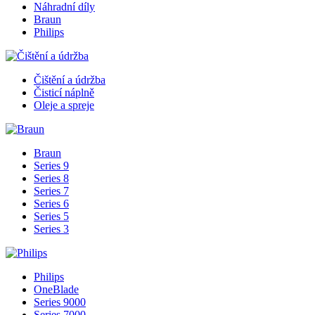
Náhradní díly
Braun
Philips
Čištění a údržba
Čisticí náplně
Oleje a spreje
Braun
Series 9
Series 8
Series 7
Series 6
Series 5
Series 3
Philips
OneBlade
Series 9000
Series 7000