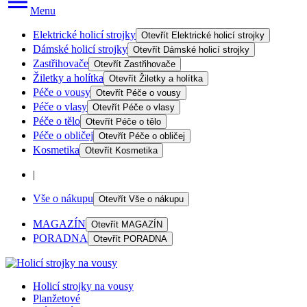
Menu
Elektrické holicí strojky
Otevřít
Elektrické holicí strojky
Dámské holicí strojky
Otevřít
Dámské holicí strojky
Zastřihovače
Otevřít
Zastřihovače
Žiletky a holítka
Otevřít
Žiletky a holítka
Péče o vousy
Otevřít
Péče o vousy
Péče o vlasy
Otevřít
Péče o vlasy
Péče o tělo
Otevřít
Péče o tělo
Péče o obličej
Otevřít
Péče o obličej
Kosmetika
Otevřít
Kosmetika
|
Vše o nákupu
Otevřít
Vše o nákupu
MAGAZÍN
Otevřít
MAGAZÍN
PORADNA
Otevřít
PORADNA
Holicí strojky na vousy
Planžetové