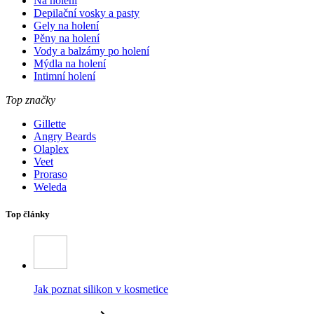
Na holení
Depilační vosky a pasty
Gely na holení
Pěny na holení
Vody a balzámy po holení
Mýdla na holení
Intimní holení
Top značky
Gillette
Angry Beards
Olaplex
Veet
Proraso
Weleda
Top články
Jak poznat silikon v kosmetice