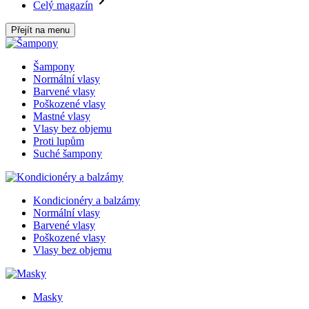
Celý magazín
Přejít na menu
Šampony
Normální vlasy
Barvené vlasy
Poškozené vlasy
Mastné vlasy
Vlasy bez objemu
Proti lupům
Suché šampony
Kondicionéry a balzámy
Normální vlasy
Barvené vlasy
Poškozené vlasy
Vlasy bez objemu
Masky