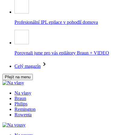
Profesionální IPL epilace v pohodlí domova
Porovnali jsme pro vás epilátory Braun + VIDEO
Celý magazín
Přejít na menu
Na vlasy
Braun
Philips
Remington
Rowenta