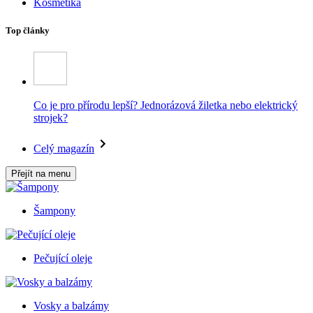
Kosmetika
Top články
Co je pro přírodu lepší? Jednorázová žiletka nebo elektrický
strojek?
Celý magazín
Přejít na menu
Šampony
Pečující oleje
Vosky a balzámy