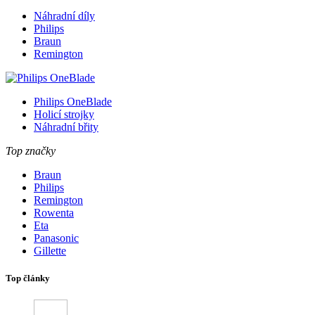
Náhradní díly
Philips
Braun
Remington
Philips OneBlade
Holicí strojky
Náhradní břity
Top značky
Braun
Philips
Remington
Rowenta
Eta
Panasonic
Gillette
Top články