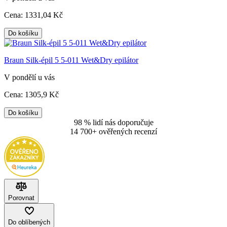
Cena:
1331
,04 Kč
Do košíku
Braun Silk-épil 5 5-011 Wet&Dry epilátor
V pondělí u vás
Cena:
1305
,9 Kč
Do košíku
98 % lidí nás doporučuje
14 700+ ověřených recenzí
Porovnat
Do oblíbených