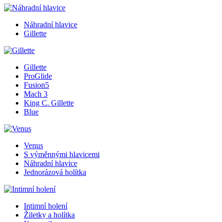
Náhradní hlavice
Gillette
Gillette
ProGlide
Fusion5
Mach 3
King C. Gillette
Blue
Venus
S výměnnými hlavicemi
Náhradní hlavice
Jednorázová holítka
Intimní holení
Žiletky a holítka