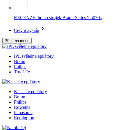
RECENZE: holicí strojek Braun Series 5 5030s
Celý magazín
Přejít na menu
IPL světelné epilátory
Braun
Philips
TrueLife
Klasické epilátory
Braun
Philips
Rowenta
Panasonic
Remington