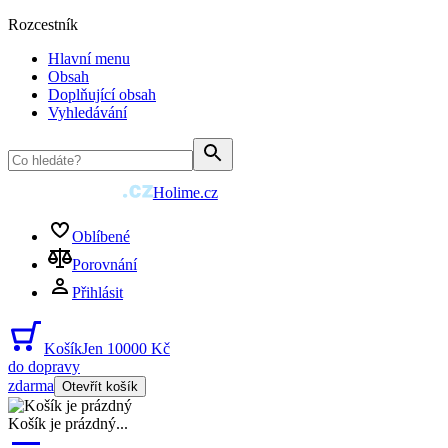
Rozcestník
Hlavní menu
Obsah
Doplňující obsah
Vyhledávání
Holime.cz
Oblíbené
Porovnání
Přihlásit
Košík
Jen 10000 Kč
do dopravy
zdarma
Otevřít košík
Košík je prázdný
...