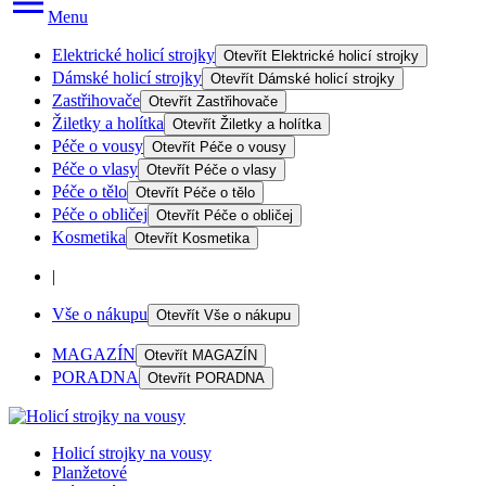
Menu
Elektrické holicí strojky
Otevřít
Elektrické holicí strojky
Dámské holicí strojky
Otevřít
Dámské holicí strojky
Zastřihovače
Otevřít
Zastřihovače
Žiletky a holítka
Otevřít
Žiletky a holítka
Péče o vousy
Otevřít
Péče o vousy
Péče o vlasy
Otevřít
Péče o vlasy
Péče o tělo
Otevřít
Péče o tělo
Péče o obličej
Otevřít
Péče o obličej
Kosmetika
Otevřít
Kosmetika
|
Vše o nákupu
Otevřít
Vše o nákupu
MAGAZÍN
Otevřít
MAGAZÍN
PORADNA
Otevřít
PORADNA
Holicí strojky na vousy
Planžetové