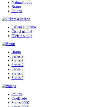
Náhradní díly
Braun
Philips
Čištění a údržba
Čisticí náplně
Oleje a spreje
Braun
Series 9
Series 8
Series 7
Series 6
Series 5
Series 3
Philips
OneBlade
Series 9000
Series 7000