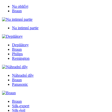
Na obličej
Braun
Na intimní partie
Depilátory
Braun
Philips
Remington
Náhradní díly
Braun
Panasonic
Braun
Silk-expert
Silk-épil