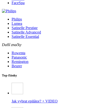
FaceSpa
Philips
Lumea
Satinelle Prestige
Satinelle Advanced
Satinelle Essential
Další značky
Rowenta
Panasonic
Remington
Beurer
Top články
Jak vybrat epilátor? + VIDEO