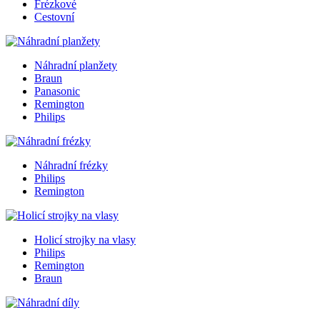
Frézkové
Cestovní
Náhradní planžety
Braun
Panasonic
Remington
Philips
Náhradní frézky
Philips
Remington
Holicí strojky na vlasy
Philips
Remington
Braun