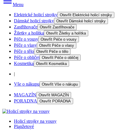
Menu
Elektrické holicí strojky
Otevřít
Elektrické holicí strojky
Dámské holicí strojky
Otevřít
Dámské holicí strojky
Zastřihovače
Otevřít
Zastřihovače
Žiletky a holítka
Otevřít
Žiletky a holítka
Péče o vousy
Otevřít
Péče o vousy
Péče o vlasy
Otevřít
Péče o vlasy
Péče o tělo
Otevřít
Péče o tělo
Péče o obličej
Otevřít
Péče o obličej
Kosmetika
Otevřít
Kosmetika
|
Vše o nákupu
Otevřít
Vše o nákupu
MAGAZÍN
Otevřít
MAGAZÍN
PORADNA
Otevřít
PORADNA
Holicí strojky na vousy
Planžetové