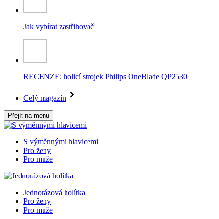
Jak vybírat zastřihovač
RECENZE: holicí strojek Philips OneBlade QP2530
Celý magazín
Přejít na menu
S výměnnými hlavicemi
Pro ženy
Pro muže
Jednorázová holítka
Pro ženy
Pro muže