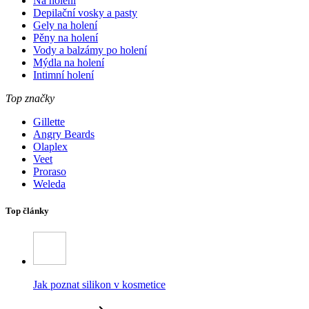
Na holení
Depilační vosky a pasty
Gely na holení
Pěny na holení
Vody a balzámy po holení
Mýdla na holení
Intimní holení
Top značky
Gillette
Angry Beards
Olaplex
Veet
Proraso
Weleda
Top články
Jak poznat silikon v kosmetice