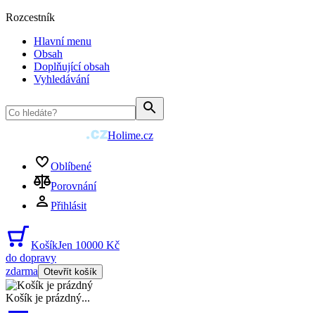
Rozcestník
Hlavní menu
Obsah
Doplňující obsah
Vyhledávání
Holime.cz
Oblíbené
Porovnání
Přihlásit
Košík
Jen 10000 Kč
do dopravy
zdarma
Otevřít košík
Košík je prázdný
...