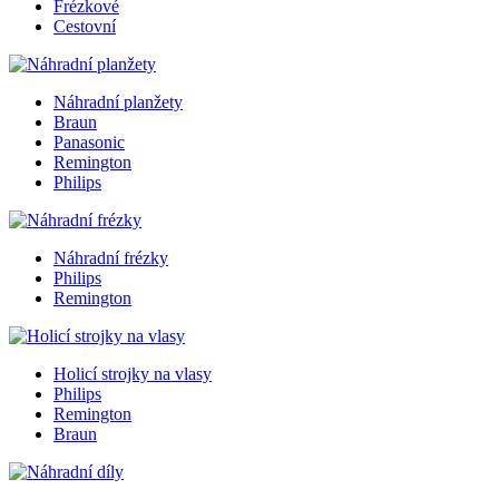
Frézkové
Cestovní
Náhradní planžety
Braun
Panasonic
Remington
Philips
Náhradní frézky
Philips
Remington
Holicí strojky na vlasy
Philips
Remington
Braun