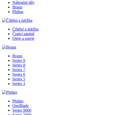
Náhradní díly
Braun
Philips
Čištění a údržba
Čisticí náplně
Oleje a spreje
Braun
Series 9
Series 8
Series 7
Series 6
Series 5
Series 3
Philips
OneBlade
Series 9000
Series 7000