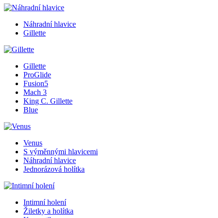
Náhradní hlavice
Gillette
Gillette
ProGlide
Fusion5
Mach 3
King C. Gillette
Blue
Venus
S výměnnými hlavicemi
Náhradní hlavice
Jednorázová holítka
Intimní holení
Žiletky a holítka