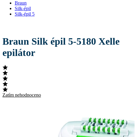
Braun
Silk-épil
Silk-épil 5
Braun Silk épil 5-5180 Xelle
epilátor
Zatím nehodnoceno