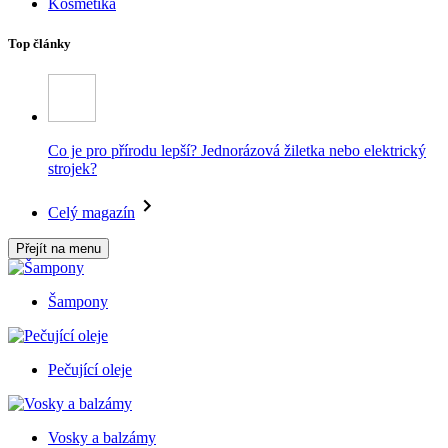
Kosmetika
Top články
Co je pro přírodu lepší? Jednorázová žiletka nebo elektrický
strojek?
Celý magazín
Přejít na menu
Šampony
Pečující oleje
Vosky a balzámy