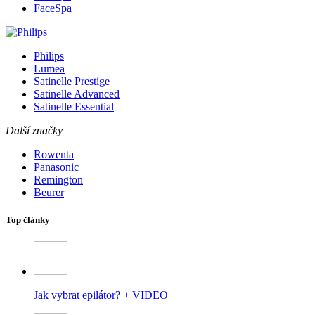
FaceSpa
Philips
Lumea
Satinelle Prestige
Satinelle Advanced
Satinelle Essential
Další značky
Rowenta
Panasonic
Remington
Beurer
Top články
Jak vybrat epilátor? + VIDEO