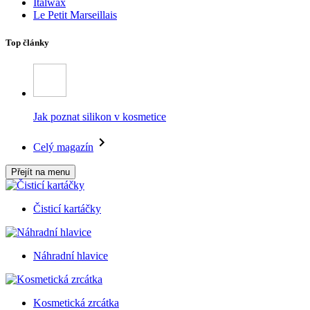
Italwax
Le Petit Marseillais
Top články
Jak poznat silikon v kosmetice
Celý magazín
Přejít na menu
Čisticí kartáčky
Náhradní hlavice
Kosmetická zrcátka