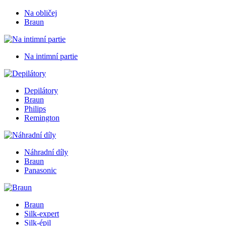
Na obličej
Braun
Na intimní partie
Depilátory
Braun
Philips
Remington
Náhradní díly
Braun
Panasonic
Braun
Silk-expert
Silk-épil