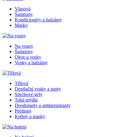
Vlasová
Šampony
Kondicionéry a balzámy
Masky
Na vousy
Šampony
Oleje a vosky
Vosky a balzámy
Tělová
Depilační vosky a pasty
Sprchové gely
Tuhá mýdla
Deodoranty a antiperspiranty
Peelingy
Krémy a masky