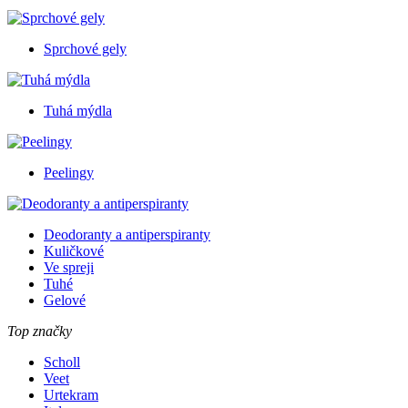
Sprchové gely
Tuhá mýdla
Peelingy
Deodoranty a antiperspiranty
Kuličkové
Ve spreji
Tuhé
Gelové
Top značky
Scholl
Veet
Urtekram