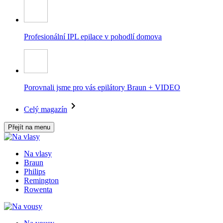
Profesionální IPL epilace v pohodlí domova
Porovnali jsme pro vás epilátory Braun + VIDEO
Celý magazín
Přejít na menu
Na vlasy
Braun
Philips
Remington
Rowenta