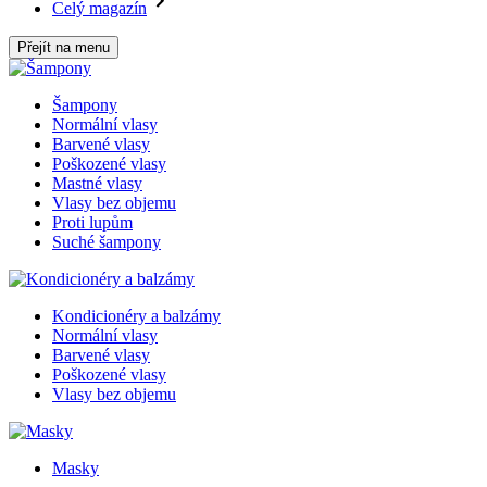
Celý magazín
Přejít na menu
Šampony
Normální vlasy
Barvené vlasy
Poškozené vlasy
Mastné vlasy
Vlasy bez objemu
Proti lupům
Suché šampony
Kondicionéry a balzámy
Normální vlasy
Barvené vlasy
Poškozené vlasy
Vlasy bez objemu
Masky