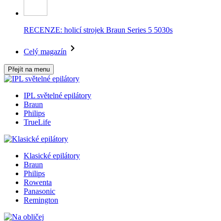
RECENZE: holicí strojek Braun Series 5 5030s
Celý magazín
Přejít na menu
IPL světelné epilátory
Braun
Philips
TrueLife
Klasické epilátory
Braun
Philips
Rowenta
Panasonic
Remington