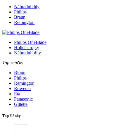
Náhradní díly
Philips
Braun
Remington
Philips OneBlade
Holicí strojky
Náhradní břity
Top značky
Braun
Philips
Remington
Rowenta
Eta
Panasonic
Gillette
Top články