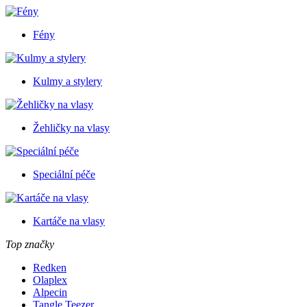
Fény
Kulmy a stylery
Žehličky na vlasy
Speciální péče
Kartáče na vlasy
Top značky
Redken
Olaplex
Alpecin
Tangle Teezer