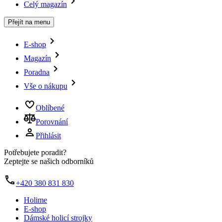
Celý magazín
Přejít na menu
E-shop
Magazín
Poradna
Vše o nákupu
Oblíbené
Porovnání
Přihlásit
Potřebujete poradit?
Zeptejte se našich odborníků
+420 380 831 830
Holime
E-shop
Dámské holicí strojky