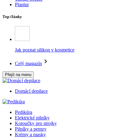
Plantur
Top články
Jak poznat silikon v kosmetice
Celý magazín
Přejít na menu
Domácí depilace
Pedikúra
Elektrické pilníky
Kotoučky pro strojky
Pilníky a pemzy
Krémy a masky