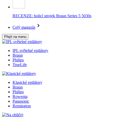
RECENZE: holicí strojek Braun Series 5 5030s
Celý magazín
Přejít na menu
IPL světelné epilátory
Braun
Philips
TrueLife
Klasické epilátory
Braun
Philips
Rowenta
Panasonic
Remington