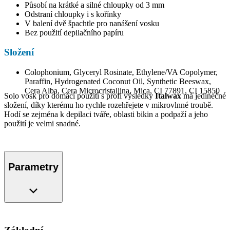
Působí na krátké a silné chloupky od 3 mm
Odstraní chloupky i s kořínky
V balení dvě špachtle pro nanášení vosku
Bez použití depilačního papíru
Složení
Colophonium, Glyceryl Rosinate, Ethylene/VA Copolymer,
Paraffin, Hydrogenated Coconut Oil, Synthetic Beeswax,
Cera Alba, Cera Microcristallina, Mica, CI 77891, CI 15850
Solo vosk pro domácí použití s profi výsledky
Italwax
má jedinečné
složení, díky kterému ho rychle rozehřejete v mikrovlnné troubě.
Hodí se zejména k depilaci tváře, oblasti bikin a podpaží a jeho
použití je velmi snadné.
Parametry