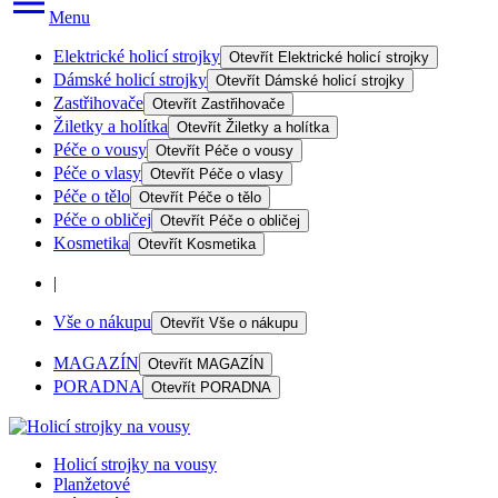
Menu
Elektrické holicí strojky
Otevřít
Elektrické holicí strojky
Dámské holicí strojky
Otevřít
Dámské holicí strojky
Zastřihovače
Otevřít
Zastřihovače
Žiletky a holítka
Otevřít
Žiletky a holítka
Péče o vousy
Otevřít
Péče o vousy
Péče o vlasy
Otevřít
Péče o vlasy
Péče o tělo
Otevřít
Péče o tělo
Péče o obličej
Otevřít
Péče o obličej
Kosmetika
Otevřít
Kosmetika
|
Vše o nákupu
Otevřít
Vše o nákupu
MAGAZÍN
Otevřít
MAGAZÍN
PORADNA
Otevřít
PORADNA
Holicí strojky na vousy
Planžetové