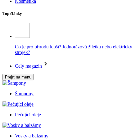
Kosmetika
Top články
Co je pro přírodu lepší? Jednorázová žiletka nebo elektrický
strojek?
Celý magazín
Přejít na menu
Šampony
Pečující oleje
Vosky a balzámy