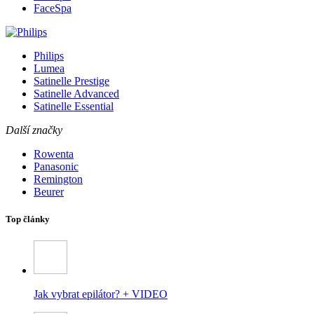
FaceSpa
Philips
Lumea
Satinelle Prestige
Satinelle Advanced
Satinelle Essential
Další značky
Rowenta
Panasonic
Remington
Beurer
Top články
Jak vybrat epilátor? + VIDEO