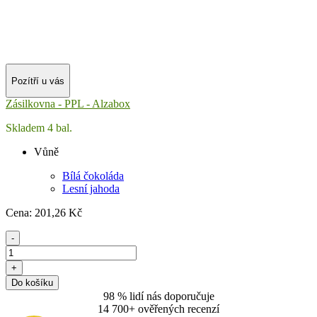
Pozítří u vás
Zásilkovna - PPL - Alzabox
Skladem 4 bal.
Vůně
Bílá čokoláda
Lesní jahoda
Cena:
201
,26 Kč
-
+
Do košíku
98 % lidí nás doporučuje
14 700+ ověřených recenzí