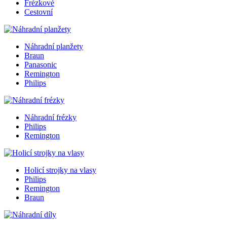
Frézkové
Cestovní
Náhradní planžety
Braun
Panasonic
Remington
Philips
Náhradní frézky
Philips
Remington
Holicí strojky na vlasy
Philips
Remington
Braun