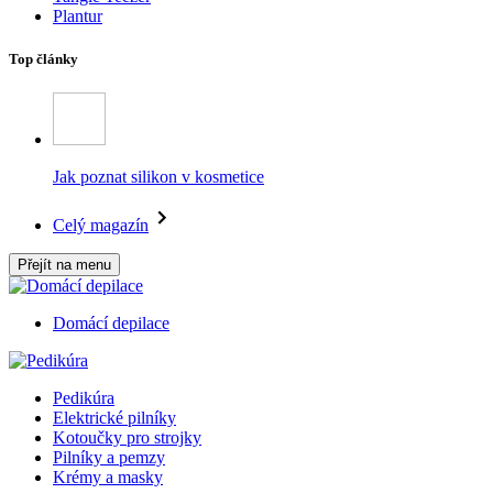
Plantur
Top články
Jak poznat silikon v kosmetice
Celý magazín
Přejít na menu
Domácí depilace
Pedikúra
Elektrické pilníky
Kotoučky pro strojky
Pilníky a pemzy
Krémy a masky