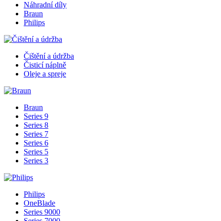
Náhradní díly
Braun
Philips
Čištění a údržba
Čisticí náplně
Oleje a spreje
Braun
Series 9
Series 8
Series 7
Series 6
Series 5
Series 3
Philips
OneBlade
Series 9000
Series 7000