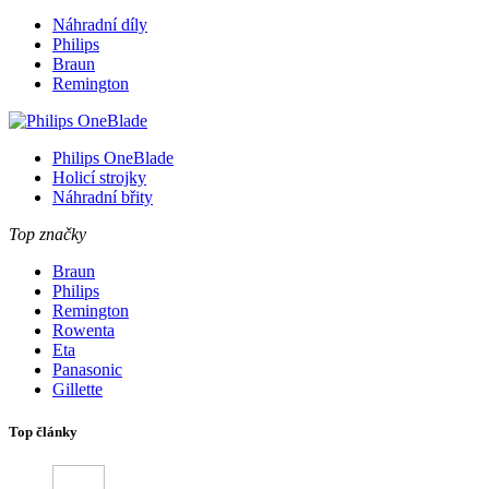
Náhradní díly
Philips
Braun
Remington
Philips OneBlade
Holicí strojky
Náhradní břity
Top značky
Braun
Philips
Remington
Rowenta
Eta
Panasonic
Gillette
Top články