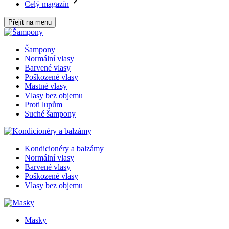
Celý magazín
Přejít na menu
Šampony
Normální vlasy
Barvené vlasy
Poškozené vlasy
Mastné vlasy
Vlasy bez objemu
Proti lupům
Suché šampony
Kondicionéry a balzámy
Normální vlasy
Barvené vlasy
Poškozené vlasy
Vlasy bez objemu
Masky