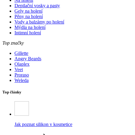
Na holení
Depilační vosky a pasty
Gely na holení
Pěny na holení
Vody a balzámy po holení
Mýdla na holení
Intimní holení
Top značky
Gillette
Angry Beards
Olaplex
Veet
Proraso
Weleda
Top články
Jak poznat silikon v kosmetice