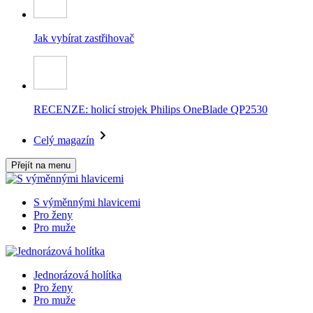
Jak vybírat zastřihovač
RECENZE: holicí strojek Philips OneBlade QP2530
Celý magazín
Přejít na menu
S výměnnými hlavicemi
Pro ženy
Pro muže
Jednorázová holítka
Pro ženy
Pro muže