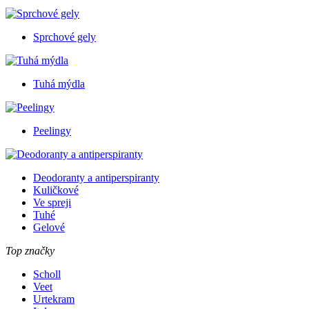
Sprchové gely
Tuhá mýdla
Peelingy
Deodoranty a antiperspiranty
Kuličkové
Ve spreji
Tuhé
Gelové
Top značky
Scholl
Veet
Urtekram