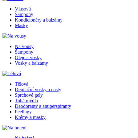
Vlasová
Šampony
Kondicionéry a balzámy
Masky
Na vousy
Šampony
Oleje a vosky
Vosky a balzámy
Tělová
Depilační vosky a pasty
Sprchové gely
Tuhá mýdla
Deodoranty a antiperspiranty
Peelingy
Krémy a masky