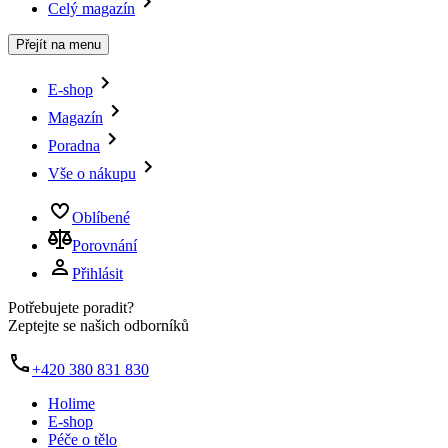
Celý magazín
Přejít na menu
E-shop
Magazín
Poradna
Vše o nákupu
Oblíbené
Porovnání
Přihlásit
Potřebujete poradit?
Zeptejte se našich odborníků
+420 380 831 830
Holime
E-shop
Péče o tělo