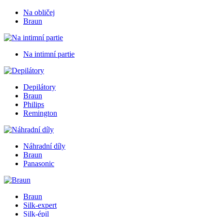
Na obličej
Braun
Na intimní partie
Depilátory
Braun
Philips
Remington
Náhradní díly
Braun
Panasonic
Braun
Silk-expert
Silk-épil