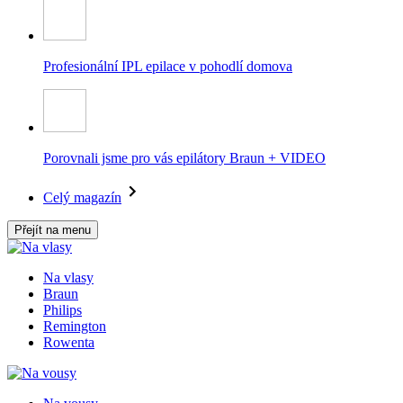
Profesionální IPL epilace v pohodlí domova
Porovnali jsme pro vás epilátory Braun + VIDEO
Celý magazín
Přejít na menu
Na vlasy
Braun
Philips
Remington
Rowenta