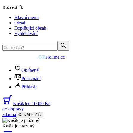
Rozcestník
Hlavní menu
Obsah
Doplňující obsah
Vyhledávání
Holime.cz
Oblíbené
Porovnání
Přihlásit
Košík
Jen 10000 Kč
do dopravy
zdarma
Otevřít košík
Košík je prázdný
...