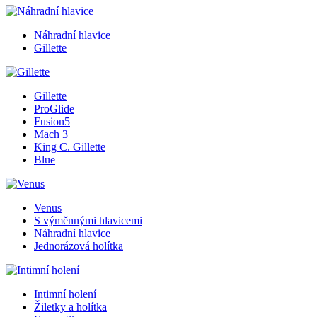
Náhradní hlavice
Gillette
Gillette
ProGlide
Fusion5
Mach 3
King C. Gillette
Blue
Venus
S výměnnými hlavicemi
Náhradní hlavice
Jednorázová holítka
Intimní holení
Žiletky a holítka