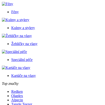
Fény
Kulmy a stylery
Žehličky na vlasy
Speciální péče
Kartáče na vlasy
Top značky
Redken
Olaplex
Alpecin
Tangle Teezer