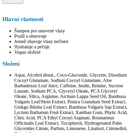
Hlavní vlastnosti
Šampon pro unavené vlasy
Posílí a obnovuje
Jemně zbavuje vlasy nečistot
Hydratuje a pečuje
Vegan složení
Složení
Aqua, Alcohol denat., Coco-Glucoside, Glycerin, Disodium
Cocoyl Glutamate, Sodium Cocoyl Glutamate, Aloe
Barbadensis Leaf Juice, Caffeine, Inulin, Betaine, Sucrose
Laurate, Sodium PCA, Glyceryl Oleate, PCA Glyceryl
Oleate, Silica, Arginine, Arctium Lappa Seed Oil, Bambusa
Vulgaris Leaf/Stem Extract, Punica Granatum Seed Extract,
Ginkgo Biloba Leaf Extract, Bambusa Vulgaris Sap Extract,
Lycium Barbarum Fruit Extract, Xanthan Gum, Phytic Acid,
Citric Acid, PCA Ethyl Cocoyl Arginate, Rosmarinus
Officinalis Leaf Extract, Tocopherol, Hydrogenated Palm
Glycerides Citrate, Parfum, Limonene, Linalool, Citronellol,