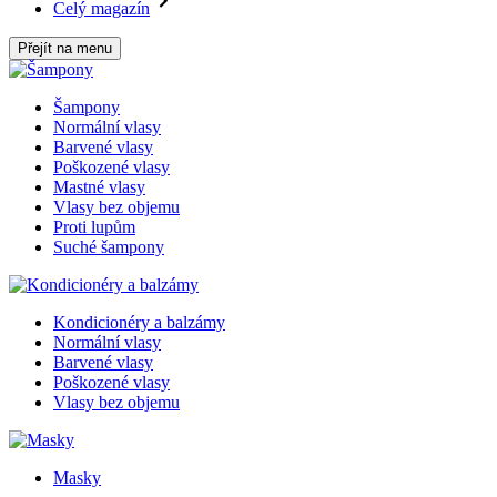
Celý magazín
Přejít na menu
Šampony
Normální vlasy
Barvené vlasy
Poškozené vlasy
Mastné vlasy
Vlasy bez objemu
Proti lupům
Suché šampony
Kondicionéry a balzámy
Normální vlasy
Barvené vlasy
Poškozené vlasy
Vlasy bez objemu
Masky