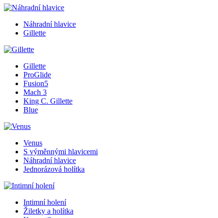
Náhradní hlavice
Gillette
Gillette
ProGlide
Fusion5
Mach 3
King C. Gillette
Blue
Venus
S výměnnými hlavicemi
Náhradní hlavice
Jednorázová holítka
Intimní holení
Žiletky a holítka