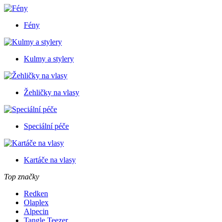
Fény
Kulmy a stylery
Žehličky na vlasy
Speciální péče
Kartáče na vlasy
Top značky
Redken
Olaplex
Alpecin
Tangle Teezer