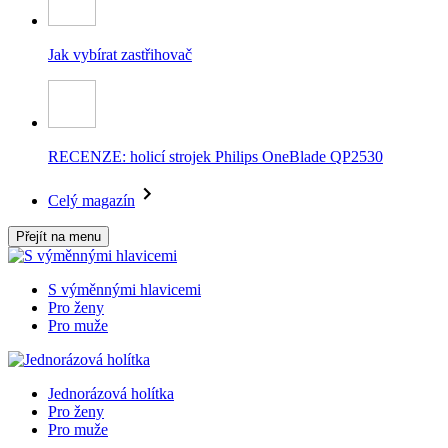
Jak vybírat zastřihovač
RECENZE: holicí strojek Philips OneBlade QP2530
Celý magazín
Přejít na menu
S výměnnými hlavicemi
Pro ženy
Pro muže
Jednorázová holítka
Pro ženy
Pro muže