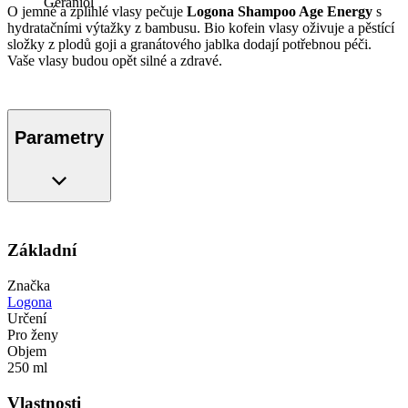
Geraniol
O jemné a zplihlé vlasy pečuje
Logona Shampoo Age Energy
s
hydratačními výtažky z bambusu. Bio kofein vlasy oživuje a pěstící
složky z plodů goji a granátového jablka dodají potřebnou péči.
Vaše vlasy budou opět silné a zdravé.
Parametry
Základní
Značka
Logona
Určení
Pro ženy
Objem
250 ml
Vlastnosti