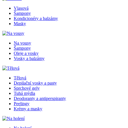
Vlasová
Šampony
Kondicionéry a balzámy
Masky
Na vousy
Šampony
Oleje a vosky
Vosky a balzámy
Tělová
Depilační vosky a pasty
Sprchové gely
Tuhá mýdla
Deodoranty a antiperspiranty
Peelingy
Krémy a masky