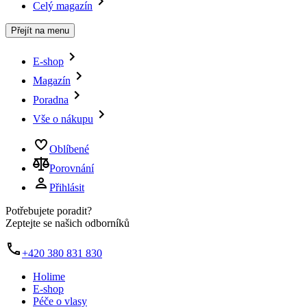
Celý magazín
Přejít na menu
E-shop
Magazín
Poradna
Vše o nákupu
Oblíbené
Porovnání
Přihlásit
Potřebujete poradit?
Zeptejte se našich odborníků
+420 380 831 830
Holime
E-shop
Péče o vlasy