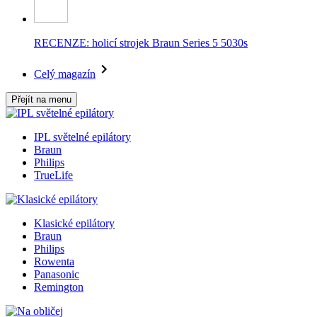
RECENZE: holicí strojek Braun Series 5 5030s
Celý magazín
Přejít na menu
IPL světelné epilátory
Braun
Philips
TrueLife
Klasické epilátory
Braun
Philips
Rowenta
Panasonic
Remington