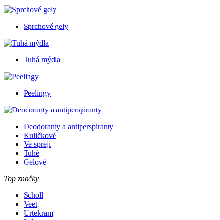
Sprchové gely
Tuhá mýdla
Peelingy
Deodoranty a antiperspiranty
Kuličkové
Ve spreji
Tuhé
Gelové
Top značky
Scholl
Veet
Urtekram