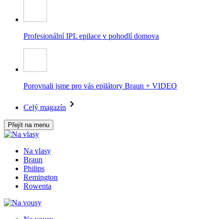
Profesionální IPL epilace v pohodlí domova
Porovnali jsme pro vás epilátory Braun + VIDEO
Celý magazín
Přejít na menu
Na vlasy
Braun
Philips
Remington
Rowenta