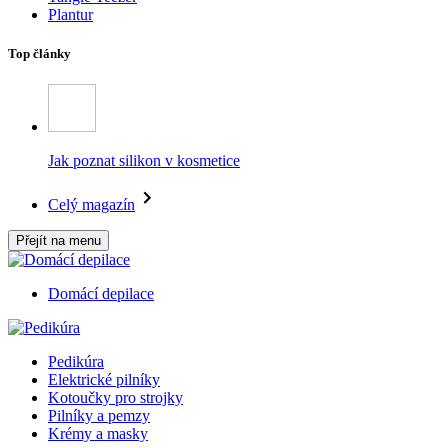
Plantur
Top články
Jak poznat silikon v kosmetice
Celý magazín
Přejít na menu
Domácí depilace
Pedikúra
Elektrické pilníky
Kotoučky pro strojky
Pilníky a pemzy
Krémy a masky