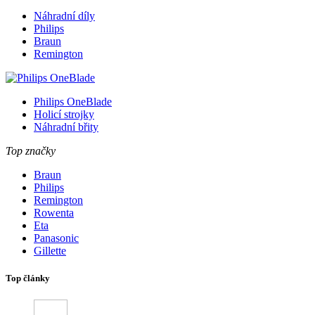
Náhradní díly
Philips
Braun
Remington
Philips OneBlade
Holicí strojky
Náhradní břity
Top značky
Braun
Philips
Remington
Rowenta
Eta
Panasonic
Gillette
Top články