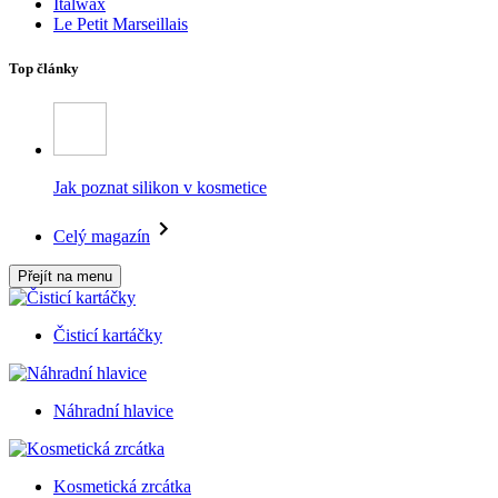
Italwax
Le Petit Marseillais
Top články
Jak poznat silikon v kosmetice
Celý magazín
Přejít na menu
Čisticí kartáčky
Náhradní hlavice
Kosmetická zrcátka