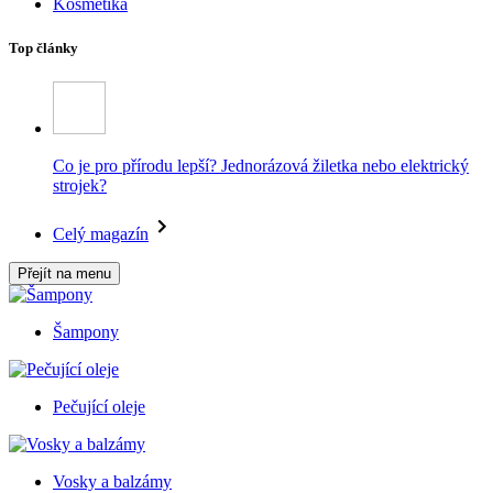
Kosmetika
Top články
Co je pro přírodu lepší? Jednorázová žiletka nebo elektrický
strojek?
Celý magazín
Přejít na menu
Šampony
Pečující oleje
Vosky a balzámy