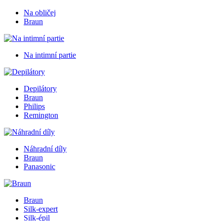
Na obličej
Braun
Na intimní partie
Depilátory
Braun
Philips
Remington
Náhradní díly
Braun
Panasonic
Braun
Silk-expert
Silk-épil