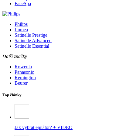
FaceSpa
Philips
Lumea
Satinelle Prestige
Satinelle Advanced
Satinelle Essential
Další značky
Rowenta
Panasonic
Remington
Beurer
Top články
Jak vybrat epilátor? + VIDEO