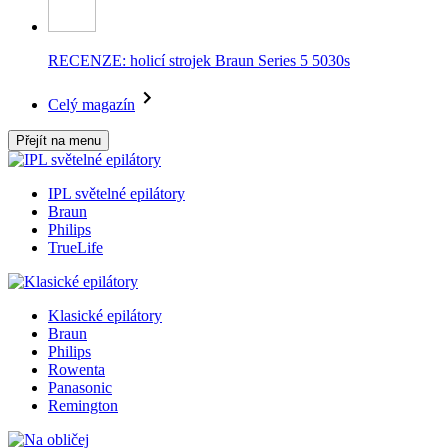
RECENZE: holicí strojek Braun Series 5 5030s
Celý magazín
Přejít na menu
IPL světelné epilátory
Braun
Philips
TrueLife
Klasické epilátory
Braun
Philips
Rowenta
Panasonic
Remington