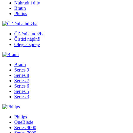
Náhradní díly
Braun
Philips
Čištění a údržba
Čisticí náplně
Oleje a spreje
Braun
Series 9
Series 8
Series 7
Series 6
Series 5
Series 3
Philips
OneBlade
Series 9000
Series 7000