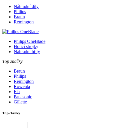
Náhradní díly
Philips
Braun
Remington
Philips OneBlade
Holicí strojky
Náhradní břity
Top značky
Braun
Philips
Remington
Rowenta
Eta
Panasonic
Gillette
Top články