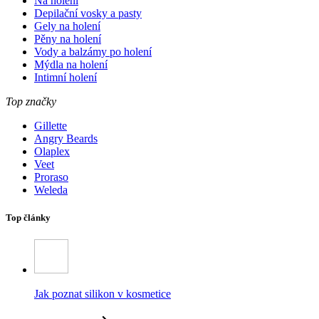
Na holení
Depilační vosky a pasty
Gely na holení
Pěny na holení
Vody a balzámy po holení
Mýdla na holení
Intimní holení
Top značky
Gillette
Angry Beards
Olaplex
Veet
Proraso
Weleda
Top články
Jak poznat silikon v kosmetice