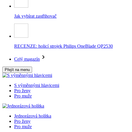
Jak vybírat zastřihovač
RECENZE: holicí strojek Philips OneBlade QP2530
Celý magazín
Přejít na menu
S výměnnými hlavicemi
Pro ženy
Pro muže
Jednorázová holítka
Pro ženy
Pro muže