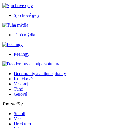
Sprchové gely
Tuhá mýdla
Peelingy
Deodoranty a antiperspiranty
Kuličkové
Ve spreji
Tuhé
Gelové
Top značky
Scholl
Veet
Urtekram