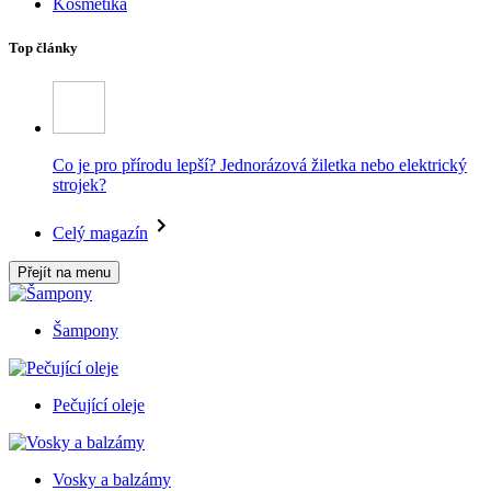
Kosmetika
Top články
Co je pro přírodu lepší? Jednorázová žiletka nebo elektrický
strojek?
Celý magazín
Přejít na menu
Šampony
Pečující oleje
Vosky a balzámy