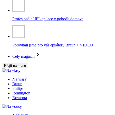
Profesionální IPL epilace v pohodlí domova
Porovnali jsme pro vás epilátory Braun + VIDEO
Celý magazín
Přejít na menu
Na vlasy
Braun
Philips
Remington
Rowenta