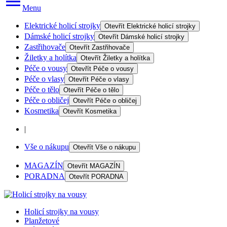
Menu
Elektrické holicí strojky
Otevřít
Elektrické holicí strojky
Dámské holicí strojky
Otevřít
Dámské holicí strojky
Zastřihovače
Otevřít
Zastřihovače
Žiletky a holítka
Otevřít
Žiletky a holítka
Péče o vousy
Otevřít
Péče o vousy
Péče o vlasy
Otevřít
Péče o vlasy
Péče o tělo
Otevřít
Péče o tělo
Péče o obličej
Otevřít
Péče o obličej
Kosmetika
Otevřít
Kosmetika
|
Vše o nákupu
Otevřít
Vše o nákupu
MAGAZÍN
Otevřít
MAGAZÍN
PORADNA
Otevřít
PORADNA
Holicí strojky na vousy
Planžetové