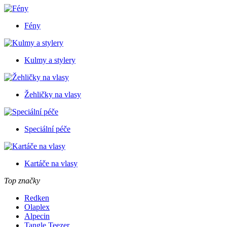
Fény
Kulmy a stylery
Žehličky na vlasy
Speciální péče
Kartáče na vlasy
Top značky
Redken
Olaplex
Alpecin
Tangle Teezer