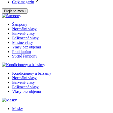
Celý magazín
Přejít na menu
Šampony
Normální vlasy
Barvené vlasy
Poškozené vlasy
Mastné vlasy
Vlasy bez objemu
Proti lupům
Suché šampony
Kondicionéry a balzámy
Normální vlasy
Barvené vlasy
Poškozené vlasy
Vlasy bez objemu
Masky