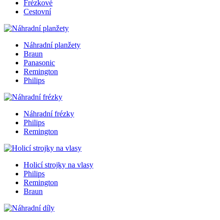
Frézkové
Cestovní
Náhradní planžety
Braun
Panasonic
Remington
Philips
Náhradní frézky
Philips
Remington
Holicí strojky na vlasy
Philips
Remington
Braun