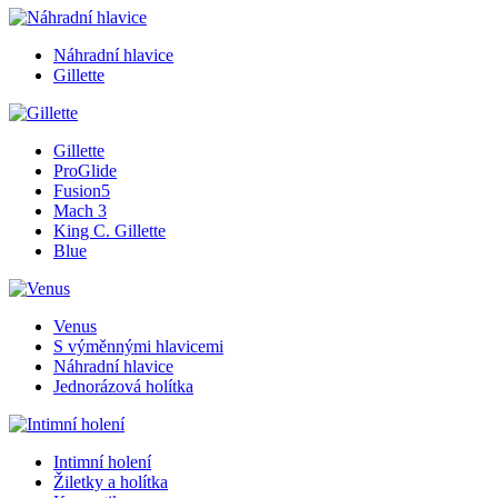
Náhradní hlavice
Gillette
Gillette
ProGlide
Fusion5
Mach 3
King C. Gillette
Blue
Venus
S výměnnými hlavicemi
Náhradní hlavice
Jednorázová holítka
Intimní holení
Žiletky a holítka