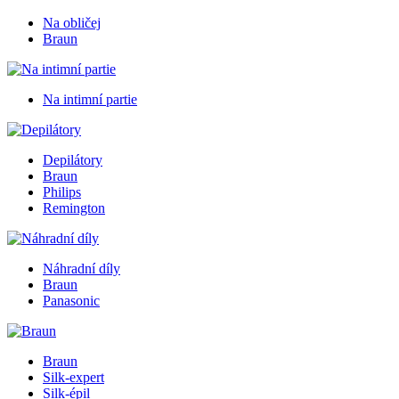
Na obličej
Braun
Na intimní partie
Depilátory
Braun
Philips
Remington
Náhradní díly
Braun
Panasonic
Braun
Silk-expert
Silk-épil