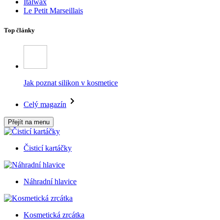
Italwax
Le Petit Marseillais
Top články
Jak poznat silikon v kosmetice
Celý magazín
Přejít na menu
Čisticí kartáčky
Náhradní hlavice
Kosmetická zrcátka