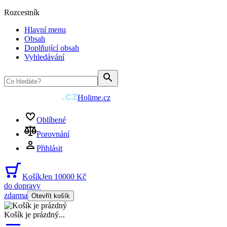
Rozcestník
Hlavní menu
Obsah
Doplňující obsah
Vyhledávání
Holime.cz
Oblíbené
Porovnání
Přihlásit
Košík
Jen 10000 Kč
do dopravy
zdarma
Otevřít košík
Košík je prázdný
...