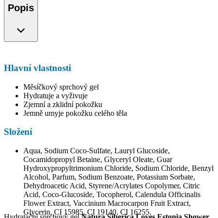
Popis
Hlavní vlastnosti
Měsíčkový sprchový gel
Hydratuje a vyživuje
Zjemní a zklidní pokožku
Jemně umyje pokožku celého těla
Složení
Aqua, Sodium Coco-Sulfate, Lauryl Glucoside,
Cocamidopropyl Betaine, Glyceryl Oleate, Guar
Hydroxypropyltrimonium Chloride, Sodium Chloride, Benzyl
Alcohol, Parfum, Sodium Benzoate, Potassium Sorbate,
Dehydroacetic Acid, Styrene/Acrylates Copolymer, Citric
Acid, Coco-Glucoside, Tocopherol, Calendula Officinalis
Flower Extract, Vaccinium Macrocarpon Fruit Extract,
Glycerin, CI 15985, CI 19140, CI 16255.
Hydratační sprchový gel
Natura Siberica Loves Estonia Shower