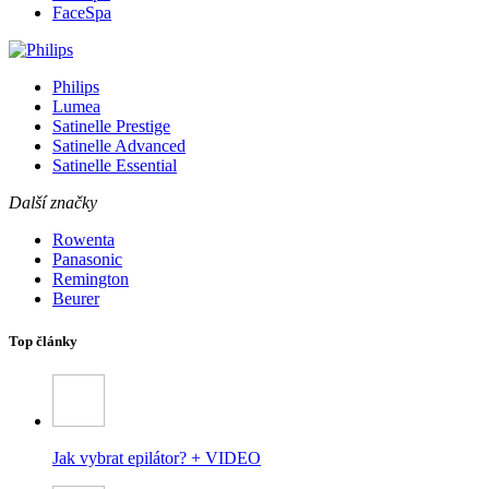
FaceSpa
Philips
Lumea
Satinelle Prestige
Satinelle Advanced
Satinelle Essential
Další značky
Rowenta
Panasonic
Remington
Beurer
Top články
Jak vybrat epilátor? + VIDEO