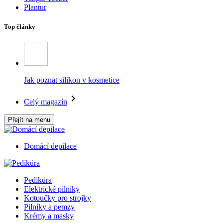
Plantur
Top články
Jak poznat silikon v kosmetice
Celý magazín
Přejít na menu
Domácí depilace
Pedikúra
Elektrické pilníky
Kotoučky pro strojky
Pilníky a pemzy
Krémy a masky