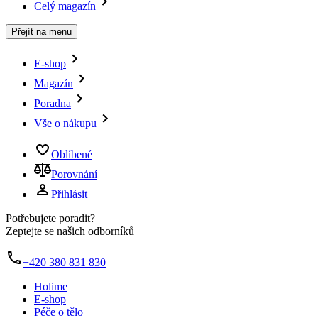
Celý magazín
Přejít na menu
E-shop
Magazín
Poradna
Vše o nákupu
Oblíbené
Porovnání
Přihlásit
Potřebujete poradit?
Zeptejte se našich odborníků
+420 380 831 830
Holime
E-shop
Péče o tělo