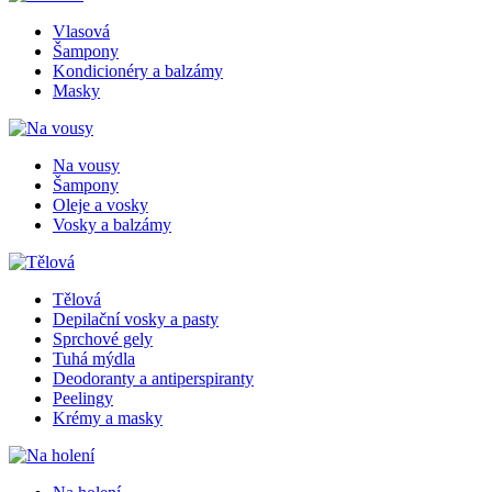
Vlasová
Šampony
Kondicionéry a balzámy
Masky
Na vousy
Šampony
Oleje a vosky
Vosky a balzámy
Tělová
Depilační vosky a pasty
Sprchové gely
Tuhá mýdla
Deodoranty a antiperspiranty
Peelingy
Krémy a masky