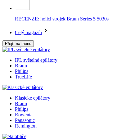
RECENZE: holicí strojek Braun Series 5 5030s
Celý magazín
Přejít na menu
IPL světelné epilátory
Braun
Philips
TrueLife
Klasické epilátory
Braun
Philips
Rowenta
Panasonic
Remington