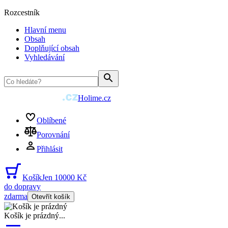
Rozcestník
Hlavní menu
Obsah
Doplňující obsah
Vyhledávání
Holime.cz
Oblíbené
Porovnání
Přihlásit
Košík
Jen 10000 Kč
do dopravy
zdarma
Otevřít košík
Košík je prázdný
...