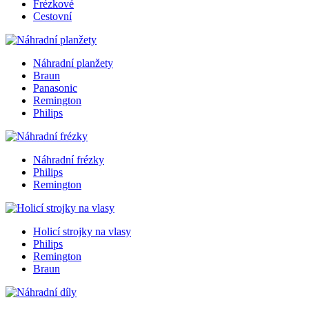
Frézkové
Cestovní
Náhradní planžety
Braun
Panasonic
Remington
Philips
Náhradní frézky
Philips
Remington
Holicí strojky na vlasy
Philips
Remington
Braun