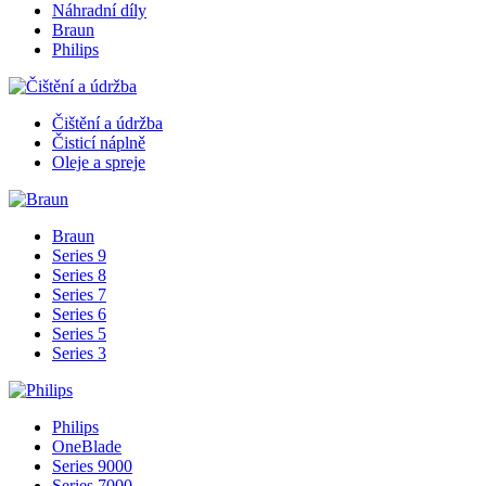
Náhradní díly
Braun
Philips
Čištění a údržba
Čisticí náplně
Oleje a spreje
Braun
Series 9
Series 8
Series 7
Series 6
Series 5
Series 3
Philips
OneBlade
Series 9000
Series 7000