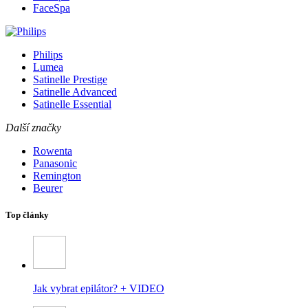
FaceSpa
Philips
Lumea
Satinelle Prestige
Satinelle Advanced
Satinelle Essential
Další značky
Rowenta
Panasonic
Remington
Beurer
Top články
Jak vybrat epilátor? + VIDEO