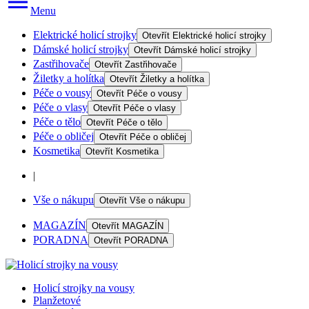
Menu
Elektrické holicí strojky
Otevřít
Elektrické holicí strojky
Dámské holicí strojky
Otevřít
Dámské holicí strojky
Zastřihovače
Otevřít
Zastřihovače
Žiletky a holítka
Otevřít
Žiletky a holítka
Péče o vousy
Otevřít
Péče o vousy
Péče o vlasy
Otevřít
Péče o vlasy
Péče o tělo
Otevřít
Péče o tělo
Péče o obličej
Otevřít
Péče o obličej
Kosmetika
Otevřít
Kosmetika
|
Vše o nákupu
Otevřít
Vše o nákupu
MAGAZÍN
Otevřít
MAGAZÍN
PORADNA
Otevřít
PORADNA
Holicí strojky na vousy
Planžetové