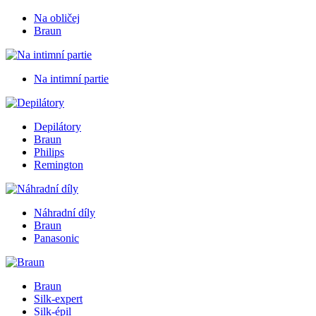
Na obličej
Braun
Na intimní partie
Depilátory
Braun
Philips
Remington
Náhradní díly
Braun
Panasonic
Braun
Silk-expert
Silk-épil