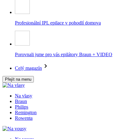
Profesionální IPL epilace v pohodlí domova
Porovnali jsme pro vás epilátory Braun + VIDEO
Celý magazín
Přejít na menu
Na vlasy
Braun
Philips
Remington
Rowenta