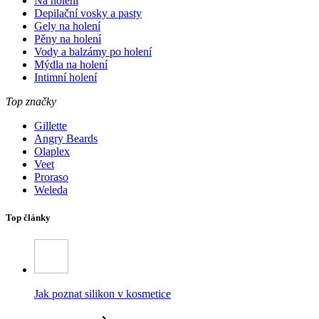
Na holení
Depilační vosky a pasty
Gely na holení
Pěny na holení
Vody a balzámy po holení
Mýdla na holení
Intimní holení
Top značky
Gillette
Angry Beards
Olaplex
Veet
Proraso
Weleda
Top články
Jak poznat silikon v kosmetice