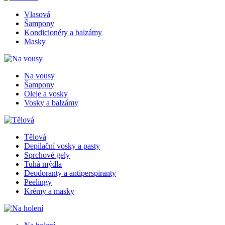
Vlasová
Šampony
Kondicionéry a balzámy
Masky
Na vousy
Šampony
Oleje a vosky
Vosky a balzámy
Tělová
Depilační vosky a pasty
Sprchové gely
Tuhá mýdla
Deodoranty a antiperspiranty
Peelingy
Krémy a masky