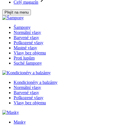
Celý magazín
Přejít na menu
Šampony
Normální vlasy
Barvené vlasy
Poškozené vlasy
Mastné vlasy
Vlasy bez objemu
Proti lupům
Suché šampony
Kondicionéry a balzámy
Normální vlasy
Barvené vlasy
Poškozené vlasy
Vlasy bez objemu
Masky