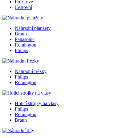
Frézkové
Cestovní
Náhradní planžety
Braun
Panasonic
Remington
Philips
Náhradní frézky
Philips
Remington
Holicí strojky na vlasy
Philips
Remington
Braun