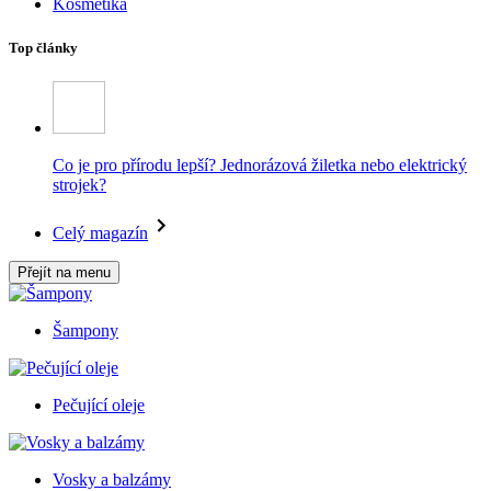
Kosmetika
Top články
Co je pro přírodu lepší? Jednorázová žiletka nebo elektrický
strojek?
Celý magazín
Přejít na menu
Šampony
Pečující oleje
Vosky a balzámy