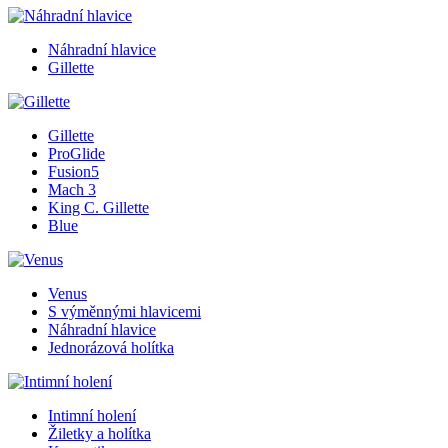
Náhradní hlavice
Gillette
Gillette
ProGlide
Fusion5
Mach 3
King C. Gillette
Blue
Venus
S výměnnými hlavicemi
Náhradní hlavice
Jednorázová holítka
Intimní holení
Žiletky a holítka