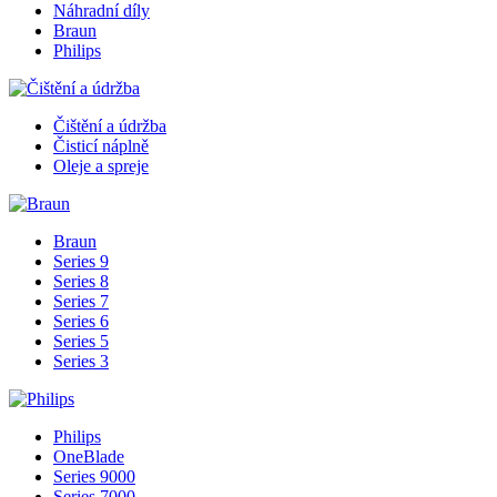
Náhradní díly
Braun
Philips
Čištění a údržba
Čisticí náplně
Oleje a spreje
Braun
Series 9
Series 8
Series 7
Series 6
Series 5
Series 3
Philips
OneBlade
Series 9000
Series 7000