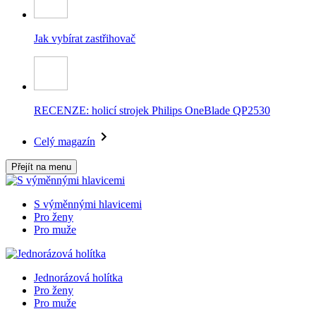
Jak vybírat zastřihovač
RECENZE: holicí strojek Philips OneBlade QP2530
Celý magazín
Přejít na menu
S výměnnými hlavicemi
Pro ženy
Pro muže
Jednorázová holítka
Pro ženy
Pro muže