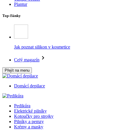
Plantur
Top články
Jak poznat silikon v kosmetice
Celý magazín
Přejít na menu
Domácí depilace
Pedikúra
Elektrické pilníky
Kotoučky pro strojky
Pilníky a pemzy
Krémy a masky