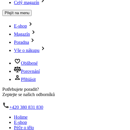
Celý magazín
Přejít na menu
E-shop
Magazín
Poradna
Vše o nákupu
Oblíbené
Porovnání
Přihlásit
Potřebujete poradit?
Zeptejte se našich odborníků
+420 380 831 830
Holime
E-shop
Péče o tělo