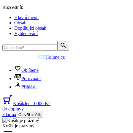
Rozcestník
Hlavní menu
Obsah
Doplňující obsah
Vyhledávání
Holime.cz
Oblíbené
Porovnání
Přihlásit
Košík
Jen 10000 Kč
do dopravy
zdarma
Otevřít košík
Košík je prázdný
...