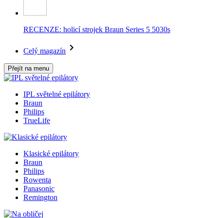
RECENZE: holicí strojek Braun Series 5 5030s
Celý magazín
Přejít na menu
IPL světelné epilátory
Braun
Philips
TrueLife
Klasické epilátory
Braun
Philips
Rowenta
Panasonic
Remington