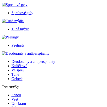
Sprchové gely
Tuhá mýdla
Peelingy
Deodoranty a antiperspiranty
Kuličkové
Ve spreji
Tuhé
Gelové
Top značky
Scholl
Veet
Urtekram