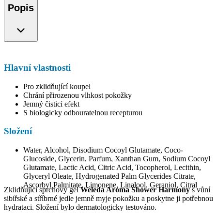
Popis
Hlavní vlastnosti
Pro zklidňující koupel
Chrání přirozenou vlhkost pokožky
Jemný čisticí efekt
S biologicky odbouratelnou recepturou
Složení
Water, Alcohol, Disodium Cocoyl Glutamate, Coco-
Glucoside, Glycerin, Parfum, Xanthan Gum, Sodium Cocoyl
Glutamate, Lactic Acid, Citric Acid, Tocopherol, Lecithin,
Glyceryl Oleate, Hydrogenated Palm Glycerides Citrate,
Ascorbyl Palmitate, Limonene, Linalool, Geraniol, Citral
Zklidňující sprchový gel
Weleda Aroma Shower Harmony
s vůní
sibiřské a stříbrné jedle jemně myje pokožku a poskytne ji potřebnou
hydrataci. Složení bylo dermatologicky testováno.