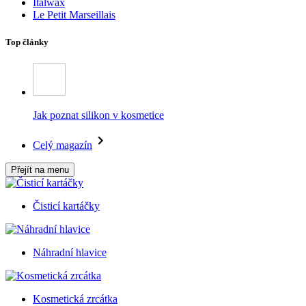
Italwax
Le Petit Marseillais
Top články
Jak poznat silikon v kosmetice
Celý magazín
Přejít na menu
Čisticí kartáčky
Náhradní hlavice
Kosmetická zrcátka