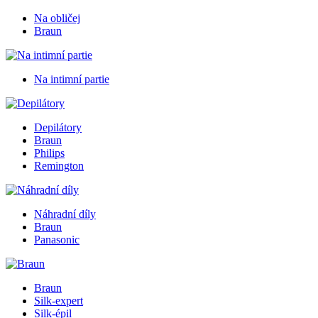
Na obličej
Braun
Na intimní partie
Depilátory
Braun
Philips
Remington
Náhradní díly
Braun
Panasonic
Braun
Silk-expert
Silk-épil