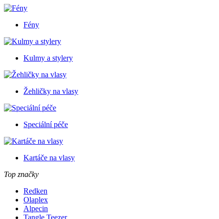
Fény
Kulmy a stylery
Žehličky na vlasy
Speciální péče
Kartáče na vlasy
Top značky
Redken
Olaplex
Alpecin
Tangle Teezer