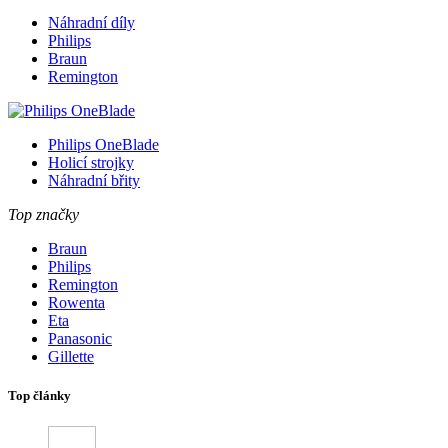
Náhradní díly
Philips
Braun
Remington
Philips OneBlade
Holicí strojky
Náhradní břity
Top značky
Braun
Philips
Remington
Rowenta
Eta
Panasonic
Gillette
Top články