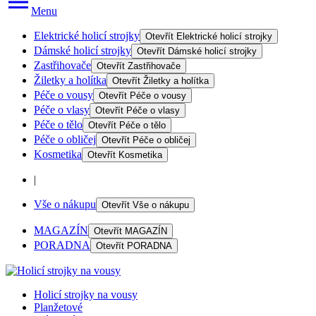
Menu
Elektrické holicí strojky
Otevřít
Elektrické holicí strojky
Dámské holicí strojky
Otevřít
Dámské holicí strojky
Zastřihovače
Otevřít
Zastřihovače
Žiletky a holítka
Otevřít
Žiletky a holítka
Péče o vousy
Otevřít
Péče o vousy
Péče o vlasy
Otevřít
Péče o vlasy
Péče o tělo
Otevřít
Péče o tělo
Péče o obličej
Otevřít
Péče o obličej
Kosmetika
Otevřít
Kosmetika
|
Vše o nákupu
Otevřít
Vše o nákupu
MAGAZÍN
Otevřít
MAGAZÍN
PORADNA
Otevřít
PORADNA
Holicí strojky na vousy
Planžetové