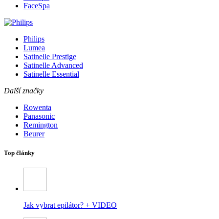
FaceSpa
Philips
Lumea
Satinelle Prestige
Satinelle Advanced
Satinelle Essential
Další značky
Rowenta
Panasonic
Remington
Beurer
Top články
Jak vybrat epilátor? + VIDEO