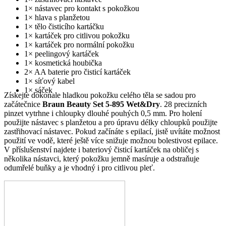
1× nástavec pro kontakt s pokožkou
1× hlava s planžetou
1× tělo čisticího kartáčku
1× kartáček pro citlivou pokožku
1× kartáček pro normální pokožku
1× peelingový kartáček
1× kosmetická houbička
2× AA baterie pro čisticí kartáček
1× síťový kabel
1× sáček
Získejte dokonale hladkou pokožku celého těla se sadou pro
začátečnice
Braun Beauty Set 5-895 Wet&Dry
. 28 precizních
pinzet vytrhne i chloupky dlouhé pouhých 0,5 mm. Pro holení
použijte nástavec s planžetou a pro úpravu délky chloupků použijte
zastřihovací nástavec. Pokud začínáte s epilací, jistě uvítáte možnost
použití ve vodě, které ještě více snižuje možnou bolestivost epilace.
V příslušenství najdete i bateriový čisticí kartáček na obličej s
několika nástavci, který pokožku jemně masíruje a odstraňuje
odumřelé buňky a je vhodný i pro citlivou pleť.