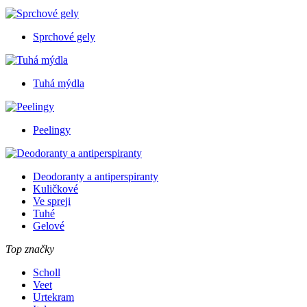
Sprchové gely
Tuhá mýdla
Peelingy
Deodoranty a antiperspiranty
Kuličkové
Ve spreji
Tuhé
Gelové
Top značky
Scholl
Veet
Urtekram