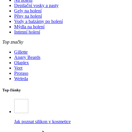
Na holení
Depilační vosky a pasty
Gely na holení
Pěny na holení
Vody a balzámy po holení
Mýdla na holení
Intimní holení
Top značky
Gillette
Angry Beards
Olaplex
Veet
Proraso
Weleda
Top články
Jak poznat silikon v kosmetice