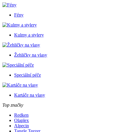
Fény
Kulmy a stylery
Žehličky na vlasy
Speciální péče
Kartáče na vlasy
Top značky
Redken
Olaplex
Alpecin
Tangle Teezer