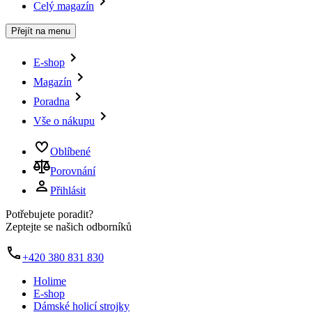
Celý magazín
Přejít na menu
E-shop
Magazín
Poradna
Vše o nákupu
Oblíbené
Porovnání
Přihlásit
Potřebujete poradit?
Zeptejte se našich odborníků
+420 380 831 830
Holime
E-shop
Dámské holicí strojky