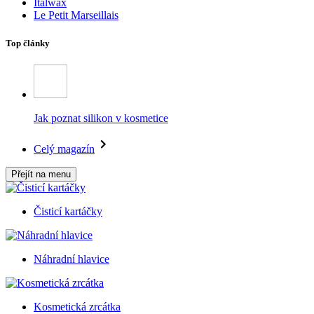
Italwax
Le Petit Marseillais
Top články
Jak poznat silikon v kosmetice
Celý magazín
Přejít na menu
Čisticí kartáčky
Náhradní hlavice
Kosmetická zrcátka