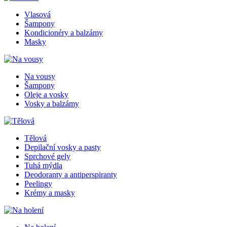
Vlasová
Šampony
Kondicionéry a balzámy
Masky
Na vousy
Šampony
Oleje a vosky
Vosky a balzámy
Tělová
Depilační vosky a pasty
Sprchové gely
Tuhá mýdla
Deodoranty a antiperspiranty
Peelingy
Krémy a masky