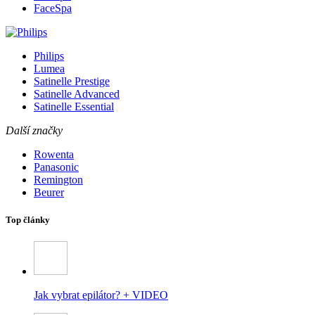
FaceSpa
Philips
Lumea
Satinelle Prestige
Satinelle Advanced
Satinelle Essential
Další značky
Rowenta
Panasonic
Remington
Beurer
Top články
Jak vybrat epilátor? + VIDEO