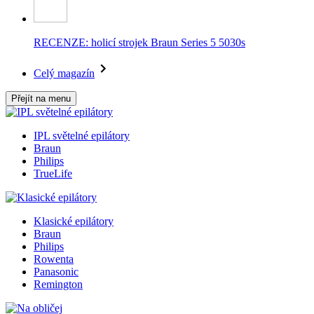
RECENZE: holicí strojek Braun Series 5 5030s
Celý magazín
Přejít na menu
IPL světelné epilátory
Braun
Philips
TrueLife
Klasické epilátory
Braun
Philips
Rowenta
Panasonic
Remington