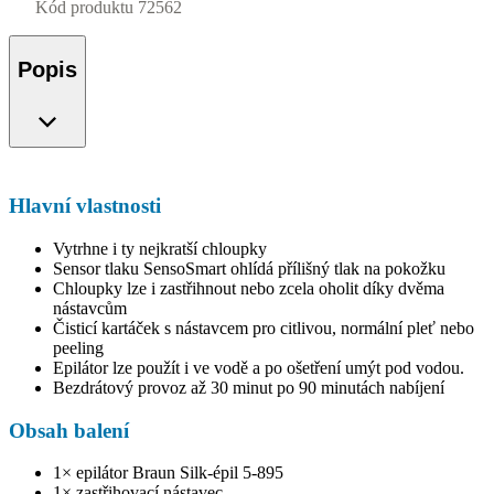
Kód produktu
72562
Popis
Hlavní vlastnosti
Vytrhne i ty nejkratší chloupky
Sensor tlaku SensoSmart ohlídá přílišný tlak na pokožku
Chloupky lze i zastřihnout nebo zcela oholit díky dvěma
nástavcům
Čisticí kartáček s nástavcem pro citlivou, normální pleť nebo
peeling
Epilátor lze použít i ve vodě a po ošetření umýt pod vodou.
Bezdrátový provoz až 30 minut po 90 minutách nabíjení
Obsah balení
1× epilátor Braun Silk-épil 5-895
1× zastřihovací nástavec