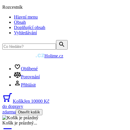
Rozcestník
Hlavní menu
Obsah
Doplňující obsah
Vyhledávání
Holime.cz
Oblíbené
Porovnání
Přihlásit
Košík
Jen 10000 Kč
do dopravy
zdarma
Otevřít košík
Košík je prázdný
...