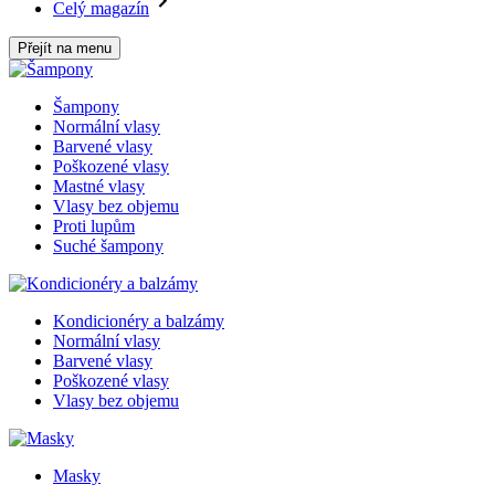
Celý magazín
Přejít na menu
Šampony
Normální vlasy
Barvené vlasy
Poškozené vlasy
Mastné vlasy
Vlasy bez objemu
Proti lupům
Suché šampony
Kondicionéry a balzámy
Normální vlasy
Barvené vlasy
Poškozené vlasy
Vlasy bez objemu
Masky