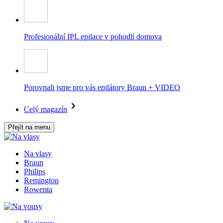
Profesionální IPL epilace v pohodlí domova
Porovnali jsme pro vás epilátory Braun + VIDEO
Celý magazín
Přejít na menu
Na vlasy
Braun
Philips
Remington
Rowenta