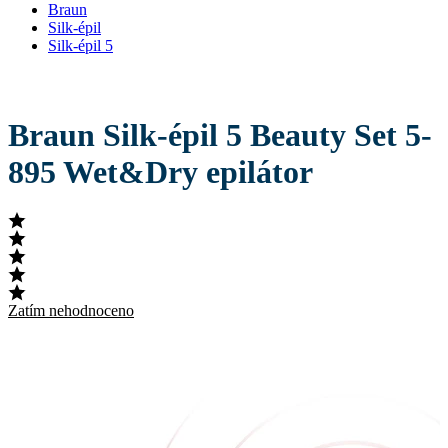
Braun
Silk-épil
Silk-épil 5
Braun Silk-épil 5 Beauty Set 5-
895 Wet&Dry epilátor
Zatím nehodnoceno