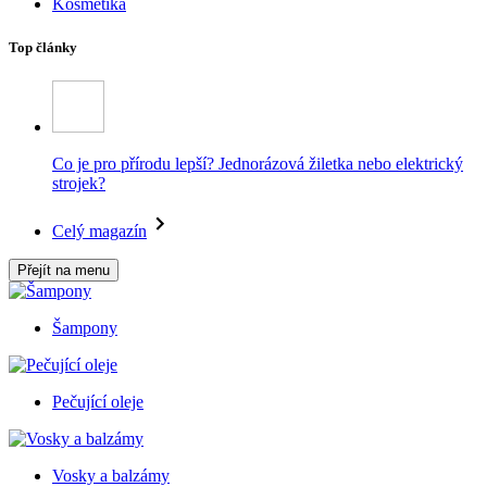
Kosmetika
Top články
Co je pro přírodu lepší? Jednorázová žiletka nebo elektrický
strojek?
Celý magazín
Přejít na menu
Šampony
Pečující oleje
Vosky a balzámy