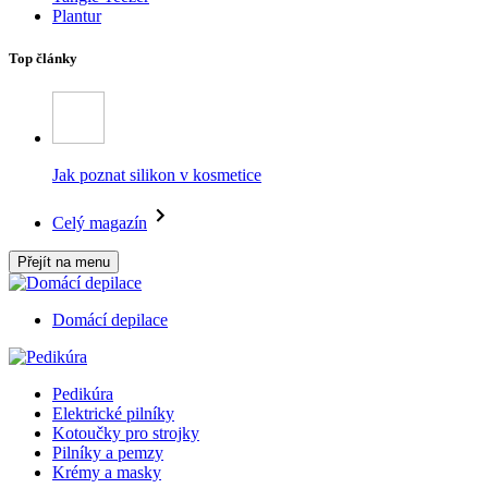
Plantur
Top články
Jak poznat silikon v kosmetice
Celý magazín
Přejít na menu
Domácí depilace
Pedikúra
Elektrické pilníky
Kotoučky pro strojky
Pilníky a pemzy
Krémy a masky