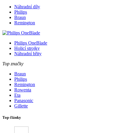
Náhradní díly
Philips
Braun
Remington
Philips OneBlade
Holicí strojky
Náhradní břity
Top značky
Braun
Philips
Remington
Rowenta
Eta
Panasonic
Gillette
Top články