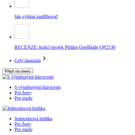
Jak vybírat zastřihovač
RECENZE: holicí strojek Philips OneBlade QP2530
Celý magazín
Přejít na menu
S výměnnými hlavicemi
Pro ženy
Pro muže
Jednorázová holítka
Pro ženy
Pro muže