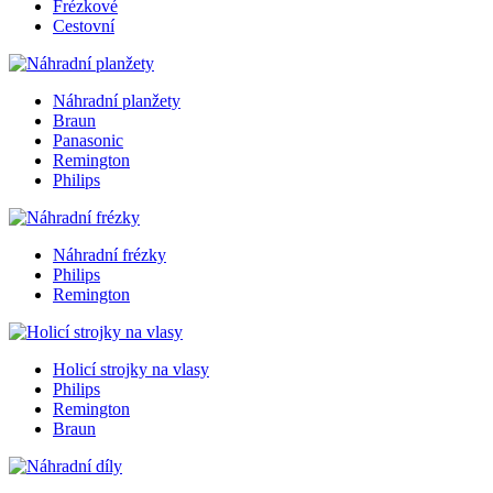
Frézkové
Cestovní
Náhradní planžety
Braun
Panasonic
Remington
Philips
Náhradní frézky
Philips
Remington
Holicí strojky na vlasy
Philips
Remington
Braun