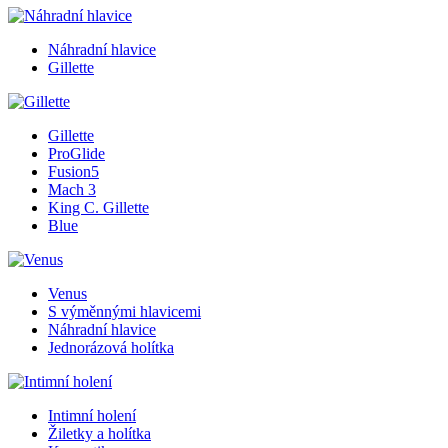
Náhradní hlavice
Gillette
Gillette
ProGlide
Fusion5
Mach 3
King C. Gillette
Blue
Venus
S výměnnými hlavicemi
Náhradní hlavice
Jednorázová holítka
Intimní holení
Žiletky a holítka