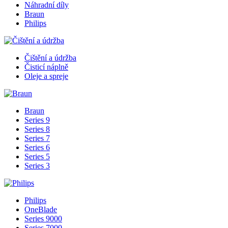
Náhradní díly
Braun
Philips
Čištění a údržba
Čisticí náplně
Oleje a spreje
Braun
Series 9
Series 8
Series 7
Series 6
Series 5
Series 3
Philips
OneBlade
Series 9000
Series 7000