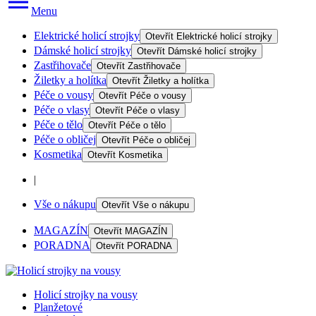
Menu
Elektrické holicí strojky
Otevřít
Elektrické holicí strojky
Dámské holicí strojky
Otevřít
Dámské holicí strojky
Zastřihovače
Otevřít
Zastřihovače
Žiletky a holítka
Otevřít
Žiletky a holítka
Péče o vousy
Otevřít
Péče o vousy
Péče o vlasy
Otevřít
Péče o vlasy
Péče o tělo
Otevřít
Péče o tělo
Péče o obličej
Otevřít
Péče o obličej
Kosmetika
Otevřít
Kosmetika
|
Vše o nákupu
Otevřít
Vše o nákupu
MAGAZÍN
Otevřít
MAGAZÍN
PORADNA
Otevřít
PORADNA
Holicí strojky na vousy
Planžetové