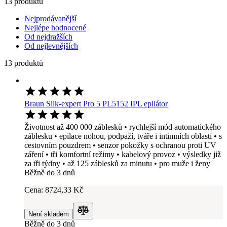
13 produktů
Nejprodávanější
Nejlépe hodnocené
Od nejdražších
Od nejlevnějších
13 produktů
Braun Silk-expert Pro 5 PL5152 IPL epilátor
Životnost až 400 000 záblesků • rychlejší mód automatického
záblesku • epilace nohou, podpaží, tváře i intimních oblastí • s
cestovním pouzdrem • senzor pokožky s ochranou proti UV
záření • tři komfortní režimy • kabelový provoz • výsledky již
za tři týdny • až 125 záblesků za minutu • pro muže i ženy
Běžně do 3 dnů
Cena:
8724
,33 Kč
Není skladem
Porovnat
Běžně do 3 dnů