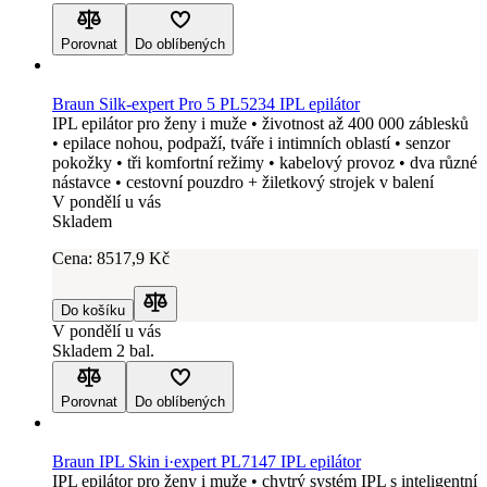
Porovnat
Do oblíbených
Braun Silk-expert Pro 5 PL5234 IPL epilátor
IPL epilátor pro ženy i muže • životnost až 400 000 záblesků
• epilace nohou, podpaží, tváře i intimních oblastí • senzor
pokožky • tři komfortní režimy • kabelový provoz • dva různé
nástavce • cestovní pouzdro + žiletkový strojek v balení
V pondělí u vás
Skladem
Cena:
8517
,9 Kč
Do košíku
Porovnat
V pondělí u vás
Skladem 2 bal.
Porovnat
Do oblíbených
Braun IPL Skin i·expert PL7147 IPL epilátor
IPL epilátor pro ženy i muže • chytrý systém IPL s inteligentní