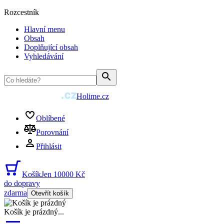
Rozcestník
Hlavní menu
Obsah
Doplňující obsah
Vyhledávání
Holime.cz
Oblíbené
Porovnání
Přihlásit
Košík
Jen 10000 Kč
do dopravy
zdarma
Otevřít košík
Košík je prázdný
...