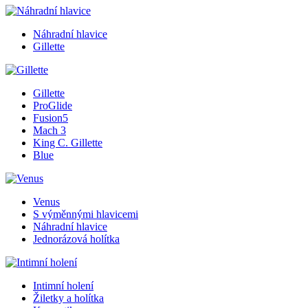
Náhradní hlavice
Gillette
Gillette
ProGlide
Fusion5
Mach 3
King C. Gillette
Blue
Venus
S výměnnými hlavicemi
Náhradní hlavice
Jednorázová holítka
Intimní holení
Žiletky a holítka