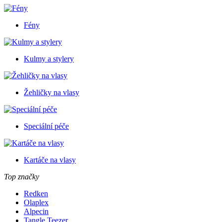
Fény
Kulmy a stylery
Žehličky na vlasy
Speciální péče
Kartáče na vlasy
Top značky
Redken
Olaplex
Alpecin
Tangle Teezer