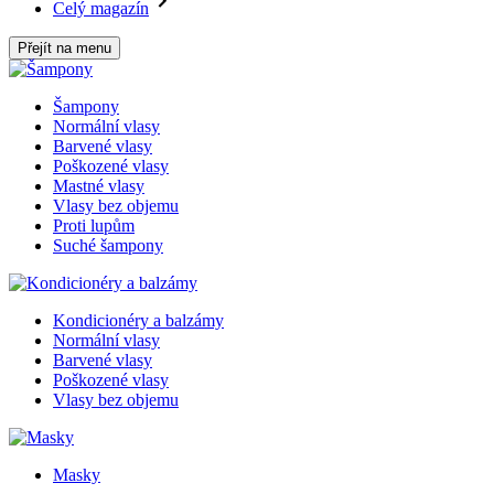
Celý magazín
Přejít na menu
Šampony
Normální vlasy
Barvené vlasy
Poškozené vlasy
Mastné vlasy
Vlasy bez objemu
Proti lupům
Suché šampony
Kondicionéry a balzámy
Normální vlasy
Barvené vlasy
Poškozené vlasy
Vlasy bez objemu
Masky