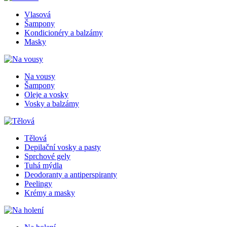
Vlasová
Šampony
Kondicionéry a balzámy
Masky
Na vousy
Šampony
Oleje a vosky
Vosky a balzámy
Tělová
Depilační vosky a pasty
Sprchové gely
Tuhá mýdla
Deodoranty a antiperspiranty
Peelingy
Krémy a masky