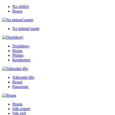
Na obličej
Braun
Na intimní partie
Depilátory
Braun
Philips
Remington
Náhradní díly
Braun
Panasonic
Braun
Silk-expert
Silk-épil