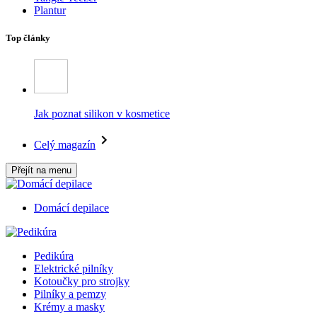
Plantur
Top články
Jak poznat silikon v kosmetice
Celý magazín
Přejít na menu
Domácí depilace
Pedikúra
Elektrické pilníky
Kotoučky pro strojky
Pilníky a pemzy
Krémy a masky