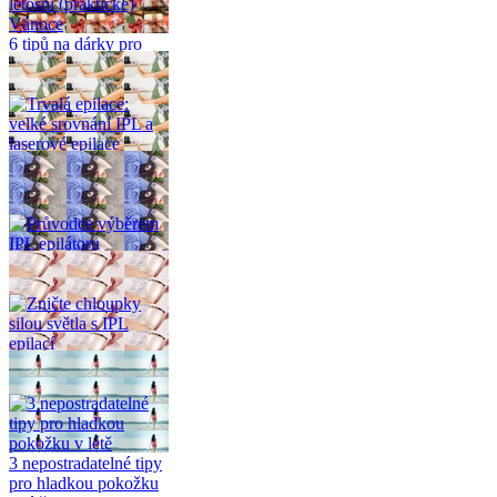
6 tipů na dárky pro
letošní (praktické)
Vánoce
Trvalá epilace: velké
srovnání IPL a
laserové epilace
Průvodce výběrem
IPL epilátoru
Zničte chloupky silou
světla s IPL epilací
3 nepostradatelné tipy
pro hladkou pokožku