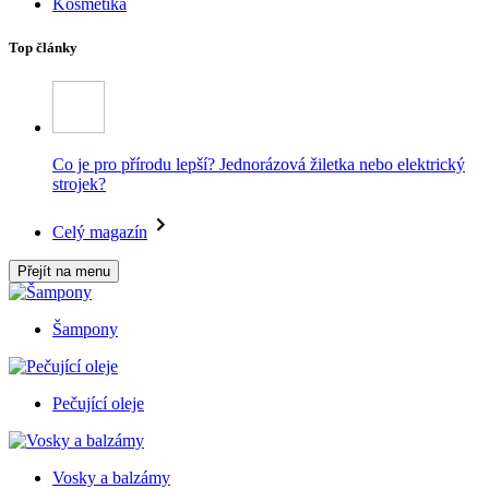
Kosmetika
Top články
Co je pro přírodu lepší? Jednorázová žiletka nebo elektrický
strojek?
Celý magazín
Přejít na menu
Šampony
Pečující oleje
Vosky a balzámy