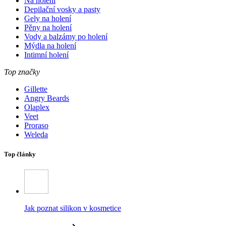
Na holení
Depilační vosky a pasty
Gely na holení
Pěny na holení
Vody a balzámy po holení
Mýdla na holení
Intimní holení
Top značky
Gillette
Angry Beards
Olaplex
Veet
Proraso
Weleda
Top články
Jak poznat silikon v kosmetice