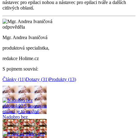
nástavec pro epilaci nohou a nástavec pro epilaci tváře a dalších
citlivých oblastí.
odpověděla
Mgr. Andrea Ivaničová
produktová specialistka,
redakce Holime.cz
S pojmem souvisí
:
Články
(
11
)
Dotazy
(
31
)
Produkty
(
13
)
Související články
(
11
)
Nadobro bez
chloupků? S laserovou
epilací je to možné