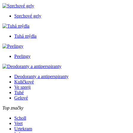
Sprchové gely
Tuhá mýdla
Peelingy
Deodoranty a antiperspiranty
Kuličkové
Ve spreji
Tuhé
Gelové
Top značky
Scholl
Veet
Urtekram