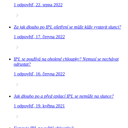
1 odpověď
,
22. srpna 2022
Za jak dlouho po IPL ošetření se může kůže vystavit slunci?
1 odpověď
,
17. června 2022
IPL se používá na oholené chloupky? Nemusí se nechávat
odrustat?
1 odpověď
,
16. června 2022
Jak dlouho po a před epilací IPL se nemůže na slunce?
1 odpověď
,
19. května 2021