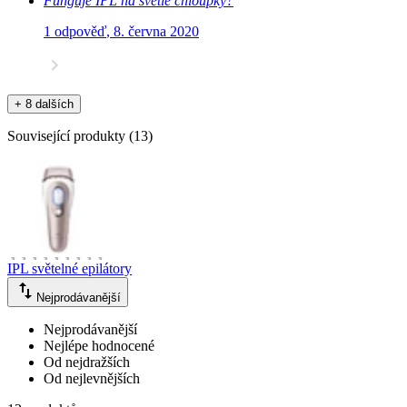
Funguje IPL na světlé chloupky?
1 odpověď
,
8. června 2020
+ 8 dalších
Související produkty
(
13
)
IPL světelné epilátory
Nejprodávanější
Nejprodávanější
Nejlépe hodnocené
Od nejdražších
Od nejlevnějších