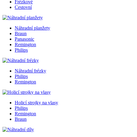
Frézkové
Cestovní
Náhradní planžety
Braun
Panasonic
Remington
Philips
Náhradní frézky
Philips
Remington
Holicí strojky na vlasy
Philips
Remington
Braun