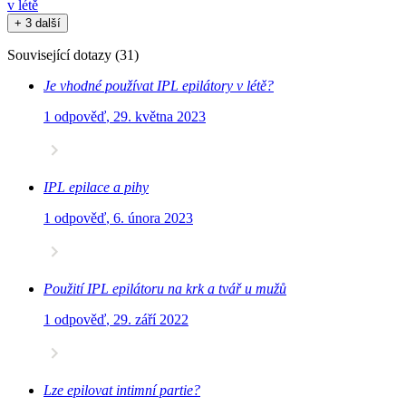
v létě
+ 3 další
Související dotazy
(
31
)
Je vhodné používat IPL epilátory v létě?
1 odpověď
,
29. května 2023
IPL epilace a pihy
1 odpověď
,
6. února 2023
Použití IPL epilátoru na krk a tvář u mužů
1 odpověď
,
29. září 2022
Lze epilovat intimní partie?