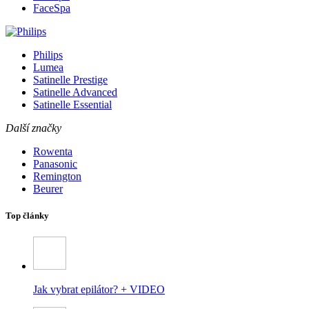
FaceSpa
Philips
Lumea
Satinelle Prestige
Satinelle Advanced
Satinelle Essential
Další značky
Rowenta
Panasonic
Remington
Beurer
Top články
Jak vybrat epilátor? + VIDEO