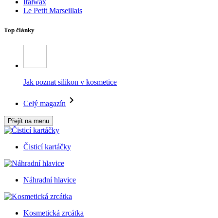
Italwax
Le Petit Marseillais
Top články
Jak poznat silikon v kosmetice
Celý magazín
Přejít na menu
Čisticí kartáčky
Náhradní hlavice
Kosmetická zrcátka