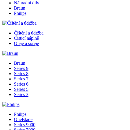
Náhradní díly
Braun
Philips
Čištění a údržba
Čisticí náplně
Oleje a spreje
Braun
Series 9
Series 8
Series 7
Series 6
Series 5
Series 3
Philips
OneBlade
Series 9000
Series 7000