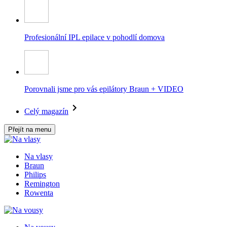
Profesionální IPL epilace v pohodlí domova
Porovnali jsme pro vás epilátory Braun + VIDEO
Celý magazín
Přejít na menu
Na vlasy
Braun
Philips
Remington
Rowenta