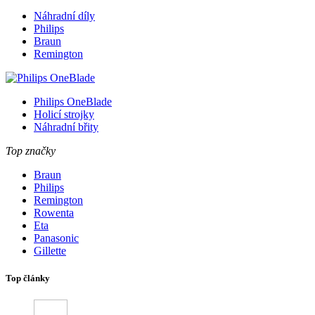
Náhradní díly
Philips
Braun
Remington
Philips OneBlade
Holicí strojky
Náhradní břity
Top značky
Braun
Philips
Remington
Rowenta
Eta
Panasonic
Gillette
Top články