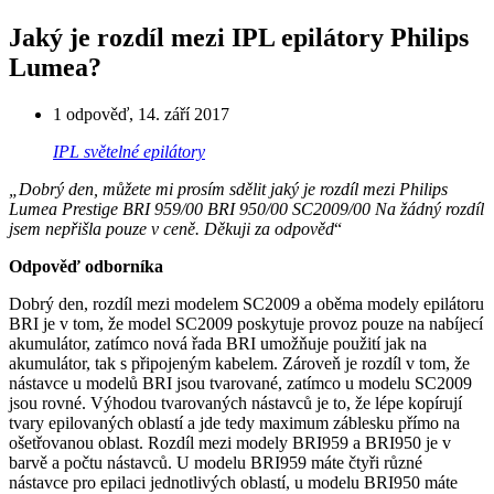
Jaký je rozdíl mezi IPL epilátory Philips
Lumea?
1 odpověď
,
14. září 2017
IPL světelné epilátory
„Dobrý den, můžete mi prosím sdělit jaký je rozdíl mezi Philips
Lumea Prestige BRI 959/00 BRI 950/00 SC2009/00 Na žádný rozdíl
jsem nepřišla pouze v ceně. Děkuji za odpověd
“
Odpověď odborníka
Dobrý den, rozdíl mezi modelem SC2009 a oběma modely epilátoru
BRI je v tom, že model SC2009 poskytuje provoz pouze na nabíjecí
akumulátor, zatímco nová řada BRI umožňuje použití jak na
akumulátor, tak s připojeným kabelem. Zároveň je rozdíl v tom, že
nástavce u modelů BRI jsou tvarované, zatímco u modelu SC2009
jsou rovné. Výhodou tvarovaných nástavců je to, že lépe kopírují
tvary epilovaných oblastí a jde tedy maximum záblesku přímo na
ošetřovanou oblast. Rozdíl mezi modely BRI959 a BRI950 je v
barvě a počtu nástavců. U modelu BRI959 máte čtyři různé
nástavce pro epilaci jednotlivých oblastí, u modelu BRI950 máte