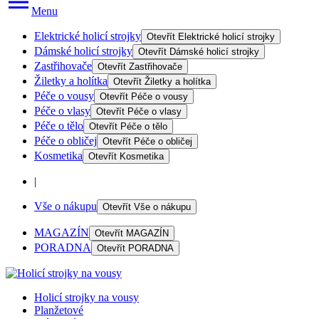
Menu
Elektrické holicí strojky
Otevřít
Elektrické holicí strojky
Dámské holicí strojky
Otevřít
Dámské holicí strojky
Zastřihovače
Otevřít
Zastřihovače
Žiletky a holítka
Otevřít
Žiletky a holítka
Péče o vousy
Otevřít
Péče o vousy
Péče o vlasy
Otevřít
Péče o vlasy
Péče o tělo
Otevřít
Péče o tělo
Péče o obličej
Otevřít
Péče o obličej
Kosmetika
Otevřít
Kosmetika
|
Vše o nákupu
Otevřít
Vše o nákupu
MAGAZÍN
Otevřít
MAGAZÍN
PORADNA
Otevřít
PORADNA
Holicí strojky na vousy
Planžetové