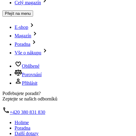
Celý magazín
Přejít na menu
E-shop
Magazín
Poradna
Vše o nákupu
Oblíbené
Porovnání
Přihlásit
Potřebujete poradit?
Zeptejte se našich odborníků
+420 380 831 830
Holime
Poradna
Další dotazy