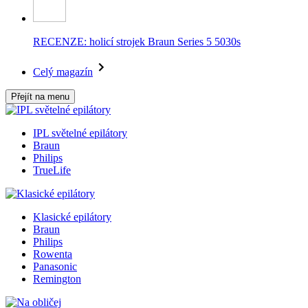
RECENZE: holicí strojek Braun Series 5 5030s
Celý magazín
Přejít na menu
IPL světelné epilátory
Braun
Philips
TrueLife
Klasické epilátory
Braun
Philips
Rowenta
Panasonic
Remington