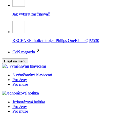
Jak vybírat zastřihovač
RECENZE: holicí strojek Philips OneBlade QP2530
Celý magazín
Přejít na menu
S výměnnými hlavicemi
Pro ženy
Pro muže
Jednorázová holítka
Pro ženy
Pro muže