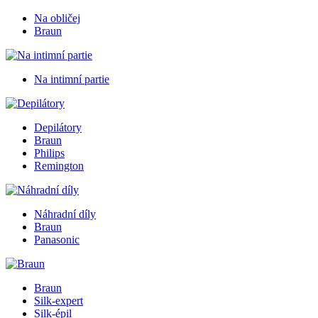
Na obličej
Braun
Na intimní partie
Depilátory
Braun
Philips
Remington
Náhradní díly
Braun
Panasonic
Braun
Silk-expert
Silk-épil