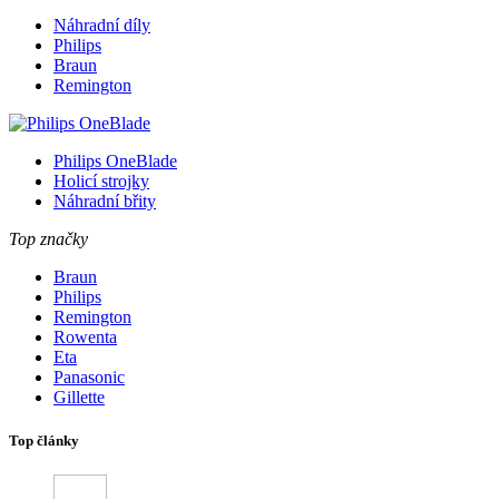
Náhradní díly
Philips
Braun
Remington
Philips OneBlade
Holicí strojky
Náhradní břity
Top značky
Braun
Philips
Remington
Rowenta
Eta
Panasonic
Gillette
Top články