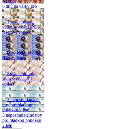
6 tipů na dárky pro
letošní (praktické)
Vánoce
Trvalá epilace: velké
srovnání IPL a
laserové epilace
Průvodce výběrem
IPL epilátoru
Zničte chloupky silou
světla s IPL epilací
3 nepostradatelné tipy
pro hladkou pokožku
v létě