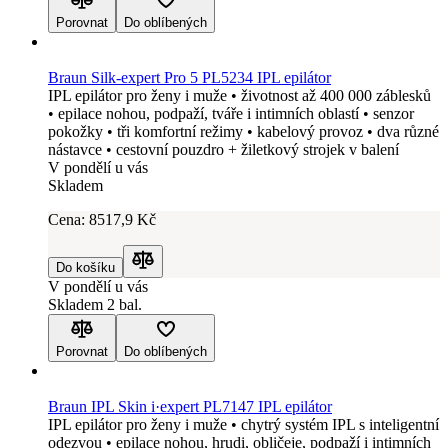
Porovnat
Do oblíbených
Braun Silk-expert Pro 5 PL5234 IPL epilátor
IPL epilátor pro ženy i muže • životnost až 400 000 záblesků
• epilace nohou, podpaží, tváře i intimních oblastí • senzor
pokožky • tři komfortní režimy • kabelový provoz • dva různé
nástavce • cestovní pouzdro + žiletkový strojek v balení
V pondělí u vás
Skladem
Cena:
8517
,9 Kč
Do košíku
Porovnat
V pondělí u vás
Skladem 2 bal.
Porovnat
Do oblíbených
Braun IPL Skin i·expert PL7147 IPL epilátor
IPL epilátor pro ženy i muže • chytrý systém IPL s inteligentní
odezvou • epilace nohou, hrudi, obličeje, podpaží i intimních