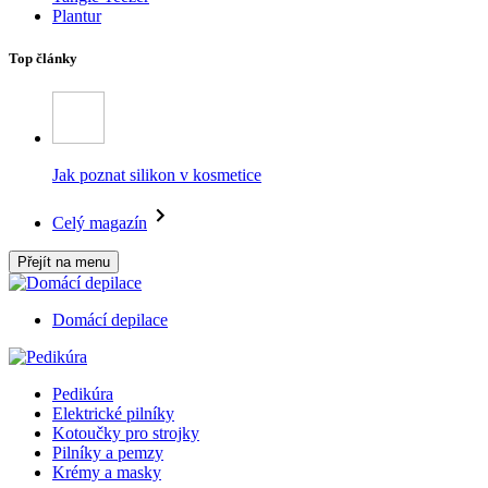
Plantur
Top články
Jak poznat silikon v kosmetice
Celý magazín
Přejít na menu
Domácí depilace
Pedikúra
Elektrické pilníky
Kotoučky pro strojky
Pilníky a pemzy
Krémy a masky