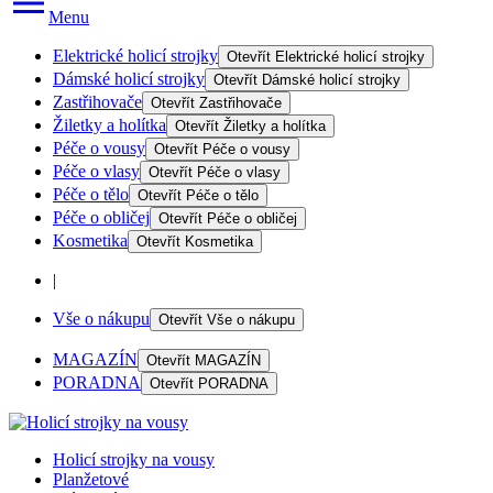
Menu
Elektrické holicí strojky
Otevřít
Elektrické holicí strojky
Dámské holicí strojky
Otevřít
Dámské holicí strojky
Zastřihovače
Otevřít
Zastřihovače
Žiletky a holítka
Otevřít
Žiletky a holítka
Péče o vousy
Otevřít
Péče o vousy
Péče o vlasy
Otevřít
Péče o vlasy
Péče o tělo
Otevřít
Péče o tělo
Péče o obličej
Otevřít
Péče o obličej
Kosmetika
Otevřít
Kosmetika
|
Vše o nákupu
Otevřít
Vše o nákupu
MAGAZÍN
Otevřít
MAGAZÍN
PORADNA
Otevřít
PORADNA
Holicí strojky na vousy
Planžetové