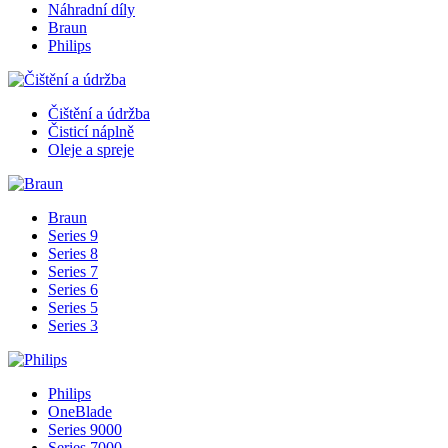
Náhradní díly
Braun
Philips
Čištění a údržba
Čisticí náplně
Oleje a spreje
Braun
Series 9
Series 8
Series 7
Series 6
Series 5
Series 3
Philips
OneBlade
Series 9000
Series 7000