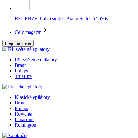
RECENZE: holicí strojek Braun Series 5 5030s
Celý magazín
Přejít na menu
IPL světelné epilátory
Braun
Philips
TrueLife
Klasické epilátory
Braun
Philips
Rowenta
Panasonic
Remington