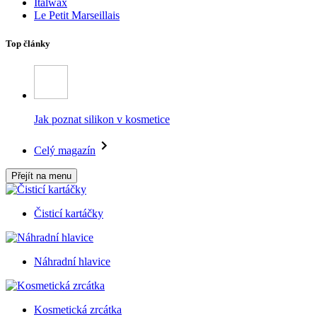
Italwax
Le Petit Marseillais
Top články
Jak poznat silikon v kosmetice
Celý magazín
Přejít na menu
Čisticí kartáčky
Náhradní hlavice
Kosmetická zrcátka