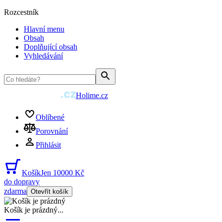
Rozcestník
Hlavní menu
Obsah
Doplňující obsah
Vyhledávání
Holime.cz
Oblíbené
Porovnání
Přihlásit
Košík
Jen 10000 Kč
do dopravy
zdarma
Otevřít košík
Košík je prázdný
...