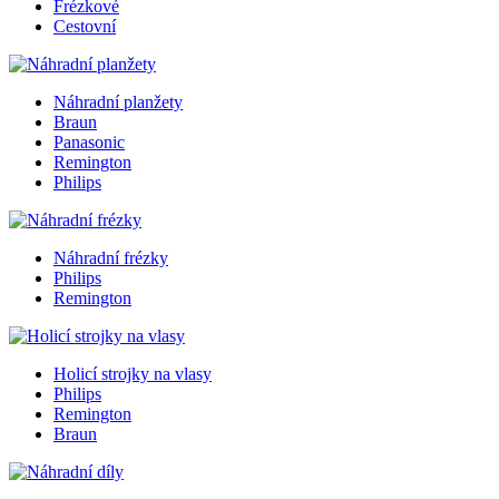
Frézkové
Cestovní
Náhradní planžety
Braun
Panasonic
Remington
Philips
Náhradní frézky
Philips
Remington
Holicí strojky na vlasy
Philips
Remington
Braun