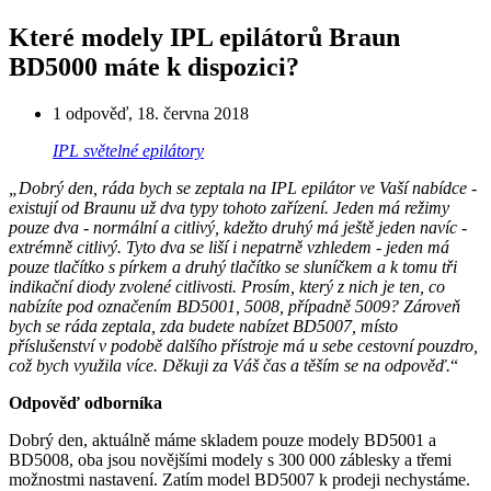
Které modely IPL epilátorů Braun
BD5000 máte k dispozici?
1 odpověď
,
18. června 2018
IPL světelné epilátory
„Dobrý den, ráda bych se zeptala na IPL epilátor ve Vaší nabídce -
existují od Braunu už dva typy tohoto zařízení. Jeden má režimy
pouze dva - normální a citlivý, kdežto druhý má ještě jeden navíc -
extrémně citlivý. Tyto dva se liší i nepatrně vzhledem - jeden má
pouze tlačítko s pírkem a druhý tlačítko se sluníčkem a k tomu tři
indikační diody zvolené citlivosti. Prosím, který z nich je ten, co
nabízíte pod označením BD5001, 5008, případně 5009? Zároveň
bych se ráda zeptala, zda budete nabízet BD5007, místo
příslušenství v podobě dalšího přístroje má u sebe cestovní pouzdro,
což bych využila více. Děkuji za Váš čas a těším se na odpověď.
“
Odpověď odborníka
Dobrý den, aktuálně máme skladem pouze modely BD5001 a
BD5008, oba jsou novějšími modely s 300 000 záblesky a třemi
možnostmi nastavení. Zatím model BD5007 k prodeji nechystáme.