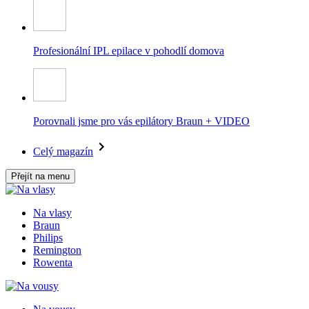
Profesionální IPL epilace v pohodlí domova
Porovnali jsme pro vás epilátory Braun + VIDEO
Celý magazín
Přejít na menu
Na vlasy
Braun
Philips
Remington
Rowenta