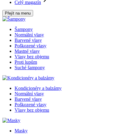
Celý magazín
Přejít na menu
Šampony
Normální vlasy
Barvené vlasy
Poškozené vlasy
Mastné vlasy
Vlasy bez objemu
Proti lupům
Suché šampony
Kondicionéry a balzámy
Normální vlasy
Barvené vlasy
Poškozené vlasy
Vlasy bez objemu
Masky