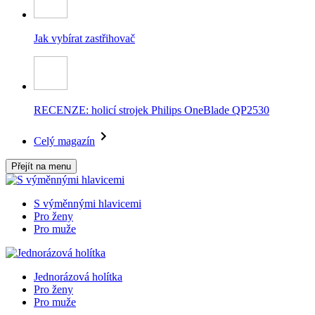
Jak vybírat zastřihovač
RECENZE: holicí strojek Philips OneBlade QP2530
Celý magazín
Přejít na menu
S výměnnými hlavicemi
Pro ženy
Pro muže
Jednorázová holítka
Pro ženy
Pro muže