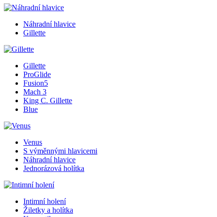
Náhradní hlavice
Gillette
Gillette
ProGlide
Fusion5
Mach 3
King C. Gillette
Blue
Venus
S výměnnými hlavicemi
Náhradní hlavice
Jednorázová holítka
Intimní holení
Žiletky a holítka