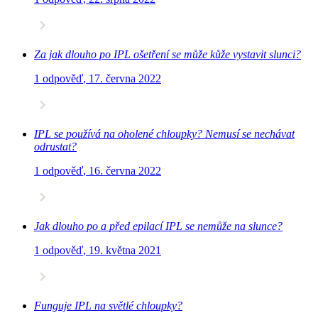
Za jak dlouho po IPL ošetření se může kůže vystavit slunci?
1 odpověď
,
17. června 2022
IPL se používá na oholené chloupky? Nemusí se nechávat
odrustat?
1 odpověď
,
16. června 2022
Jak dlouho po a před epilací IPL se nemůže na slunce?
1 odpověď
,
19. května 2021
Funguje IPL na světlé chloupky?