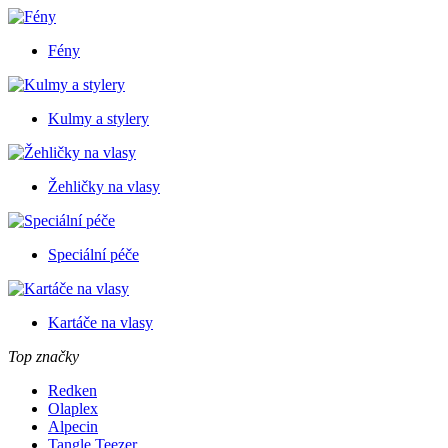
Fény
Kulmy a stylery
Žehličky na vlasy
Speciální péče
Kartáče na vlasy
Top značky
Redken
Olaplex
Alpecin
Tangle Teezer