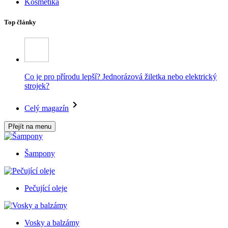
Kosmetika
Top články
Co je pro přírodu lepší? Jednorázová žiletka nebo elektrický
strojek?
Celý magazín
Přejít na menu
Šampony
Pečující oleje
Vosky a balzámy