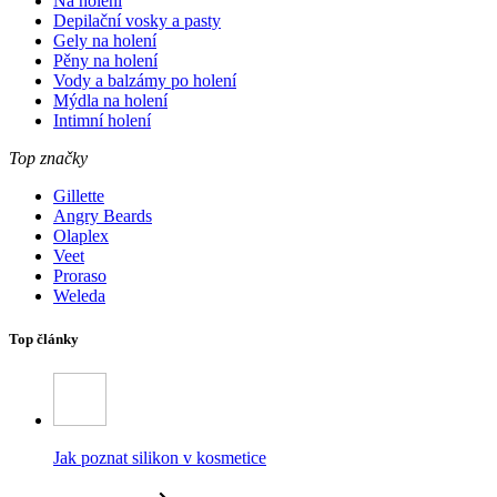
Na holení
Depilační vosky a pasty
Gely na holení
Pěny na holení
Vody a balzámy po holení
Mýdla na holení
Intimní holení
Top značky
Gillette
Angry Beards
Olaplex
Veet
Proraso
Weleda
Top články
Jak poznat silikon v kosmetice