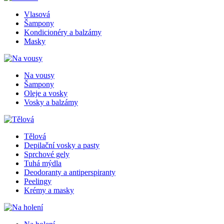
Vlasová
Šampony
Kondicionéry a balzámy
Masky
Na vousy
Šampony
Oleje a vosky
Vosky a balzámy
Tělová
Depilační vosky a pasty
Sprchové gely
Tuhá mýdla
Deodoranty a antiperspiranty
Peelingy
Krémy a masky