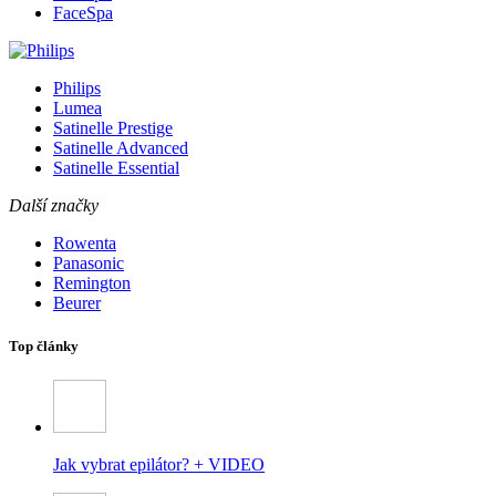
FaceSpa
Philips
Lumea
Satinelle Prestige
Satinelle Advanced
Satinelle Essential
Další značky
Rowenta
Panasonic
Remington
Beurer
Top články
Jak vybrat epilátor? + VIDEO