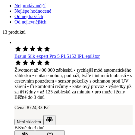
Nejprodávanější
Nejlépe hodnocené
Od nejdražších
Od nejlevnějších
13 produktů
Braun Silk-expert Pro 5 PL5152 IPL epilátor
Životnost až 400 000 záblesků • rychlejší mód automatického
záblesku • epilace nohou, podpaží, tváře i intimních oblastí • s
cestovním pouzdrem • senzor pokožky s ochranou proti UV
záření • tři komfortní režimy • kabelový provoz • výsledky již
za tři týdny • až 125 záblesků za minutu • pro muže i ženy
Běžně do 3 dnů
Cena:
8724
,33 Kč
Není skladem
Porovnat
Běžně do 3 dnů