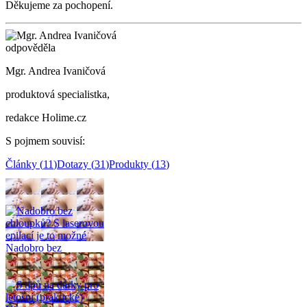
Děkujeme za pochopení.
odpověděla
Mgr. Andrea Ivaničová
produktová specialistka,
redakce Holime.cz
S pojmem souvisí
:
Články
(
11
)
Dotazy
(
31
)
Produkty
(
13
)
Související články
(
11
)
Nadobro bez
chloupků? S laserovou
epilací je to možné