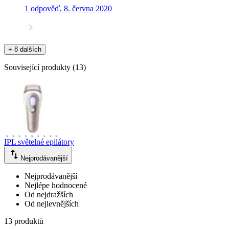
1 odpověď
,
8. června 2020
+ 8 dalších
Související produkty
(
13
)
IPL světelné epilátory
Nejprodávanější
Nejprodávanější
Nejlépe hodnocené
Od nejdražších
Od nejlevnějších
13 produktů