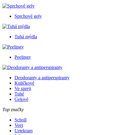
Sprchové gely
Tuhá mýdla
Peelingy
Deodoranty a antiperspiranty
Kuličkové
Ve spreji
Tuhé
Gelové
Top značky
Scholl
Veet
Urtekram