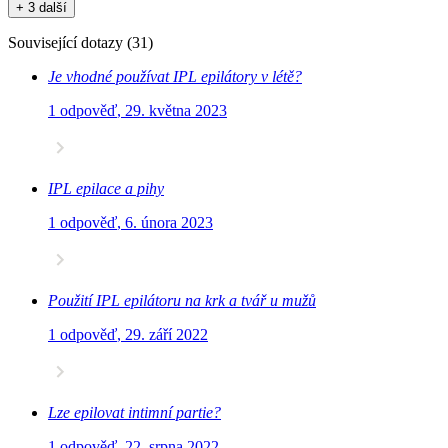
+ 3 další
Související dotazy
(
31
)
Je vhodné používat IPL epilátory v létě?
1 odpověď
,
29. května 2023
IPL epilace a pihy
1 odpověď
,
6. února 2023
Použití IPL epilátoru na krk a tvář u mužů
1 odpověď
,
29. září 2022
Lze epilovat intimní partie?
1 odpověď
,
22. srpna 2022