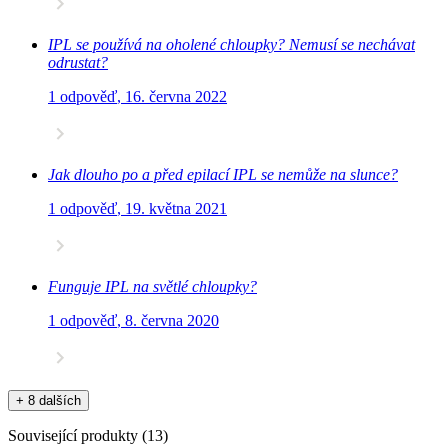
IPL se používá na oholené chloupky? Nemusí se nechávat
odrustat?
1 odpověď
,
16. června 2022
Jak dlouho po a před epilací IPL se nemůže na slunce?
1 odpověď
,
19. května 2021
Funguje IPL na světlé chloupky?
1 odpověď
,
8. června 2020
+ 8 dalších
Související produkty
(
13
)