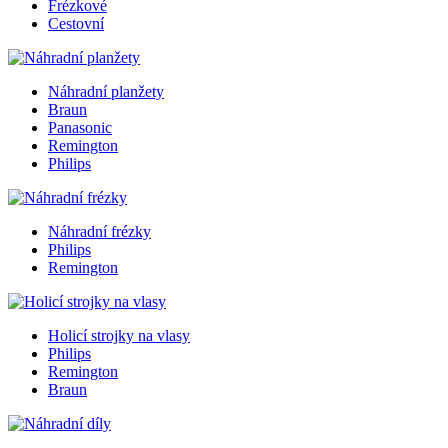
Frézkové
Cestovní
Náhradní planžety
Braun
Panasonic
Remington
Philips
Náhradní frézky
Philips
Remington
Holicí strojky na vlasy
Philips
Remington
Braun