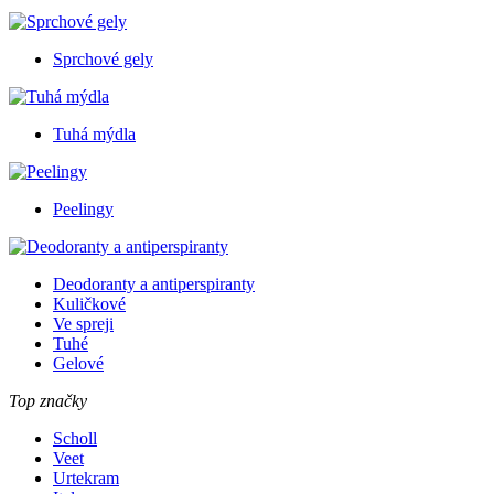
Sprchové gely
Tuhá mýdla
Peelingy
Deodoranty a antiperspiranty
Kuličkové
Ve spreji
Tuhé
Gelové
Top značky
Scholl
Veet
Urtekram