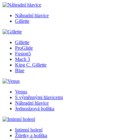
Náhradní hlavice
Gillette
Gillette
ProGlide
Fusion5
Mach 3
King C. Gillette
Blue
Venus
S výměnnými hlavicemi
Náhradní hlavice
Jednorázová holítka
Intimní holení
Žiletky a holítka