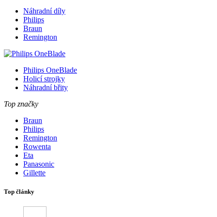
Náhradní díly
Philips
Braun
Remington
Philips OneBlade
Holicí strojky
Náhradní břity
Top značky
Braun
Philips
Remington
Rowenta
Eta
Panasonic
Gillette
Top články