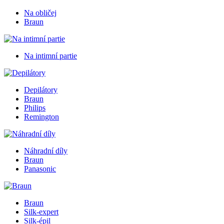
Na obličej
Braun
Na intimní partie
Depilátory
Braun
Philips
Remington
Náhradní díly
Braun
Panasonic
Braun
Silk-expert
Silk-épil