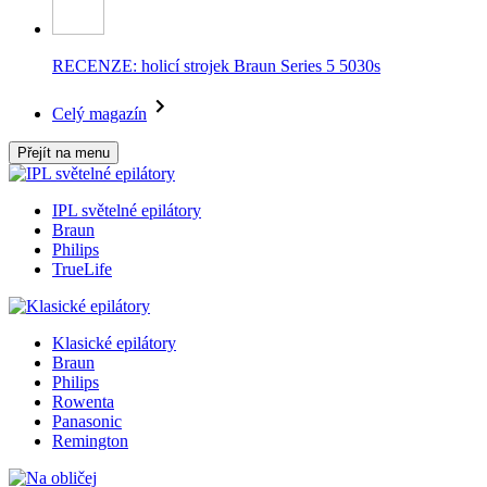
RECENZE: holicí strojek Braun Series 5 5030s
Celý magazín
Přejít na menu
IPL světelné epilátory
Braun
Philips
TrueLife
Klasické epilátory
Braun
Philips
Rowenta
Panasonic
Remington