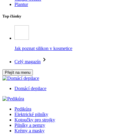
Plantur
Top články
Jak poznat silikon v kosmetice
Celý magazín
Přejít na menu
Domácí depilace
Pedikúra
Elektrické pilníky
Kotoučky pro strojky
Pilníky a pemzy
Krémy a masky