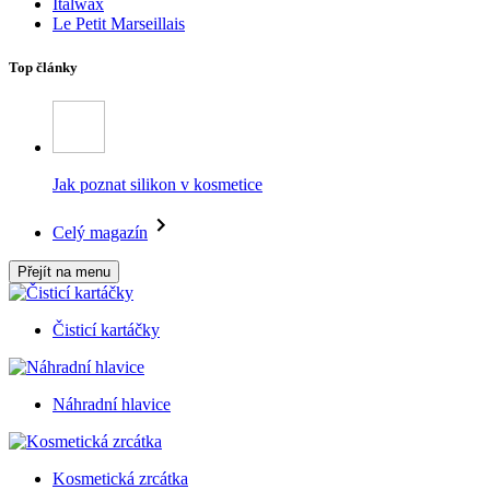
Italwax
Le Petit Marseillais
Top články
Jak poznat silikon v kosmetice
Celý magazín
Přejít na menu
Čisticí kartáčky
Náhradní hlavice
Kosmetická zrcátka