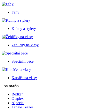
Fény
Kulmy a stylery
Žehličky na vlasy
Speciální péče
Kartáče na vlasy
Top značky
Redken
Olaplex
Alpecin
Tangle Teezer