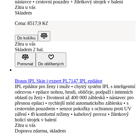
nástavce • cestovní pouzdro + žiletkový strojek v balení
Zítra u vás
Skladem
Cena:
8517
,9 Kč
Do košíku
Porovnat
Zítra u vás
Skladem 2 bal.
Porovnat
Do oblíbených
Braun IPL Skin i·expert PL7147 IPL epilátor
IPL epilátor pro ženy i muže • chytrý systém IPL s inteligentní
odezvou • epilace nohou, hrudi, obličeje, podpaží i intimních
oblastí (u žen) • životnost až 400 000 záblesků • nástavec pro
přesnou epilaci • rychlejší mód automatického záblesku • s
cestovním pouzdrem • senzor pokožky s ochranou proti UV
záření • tři komfortní režimy • kabelový provoz • žiletkový
holicí strojek v balení
Zítra u vás
Doprava zdarma, skladem