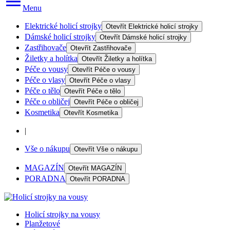
Menu
Elektrické holicí strojky
Otevřít
Elektrické holicí strojky
Dámské holicí strojky
Otevřít
Dámské holicí strojky
Zastřihovače
Otevřít
Zastřihovače
Žiletky a holítka
Otevřít
Žiletky a holítka
Péče o vousy
Otevřít
Péče o vousy
Péče o vlasy
Otevřít
Péče o vlasy
Péče o tělo
Otevřít
Péče o tělo
Péče o obličej
Otevřít
Péče o obličej
Kosmetika
Otevřít
Kosmetika
|
Vše o nákupu
Otevřít
Vše o nákupu
MAGAZÍN
Otevřít
MAGAZÍN
PORADNA
Otevřít
PORADNA
Holicí strojky na vousy
Planžetové