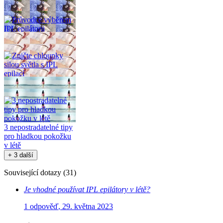
srovnání IPL a
laserové epilace
Průvodce výběrem
IPL epilátoru
Zničte chloupky silou
světla s IPL epilací
3 nepostradatelné tipy
pro hladkou pokožku
v létě
+ 3 další
Související dotazy
(
31
)
Je vhodné používat IPL epilátory v létě?
1 odpověď
,
29. května 2023