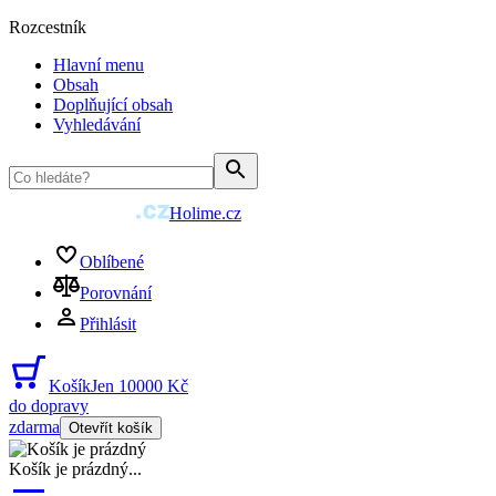
Rozcestník
Hlavní menu
Obsah
Doplňující obsah
Vyhledávání
Holime.cz
Oblíbené
Porovnání
Přihlásit
Košík
Jen 10000 Kč
do dopravy
zdarma
Otevřít košík
Košík je prázdný
...