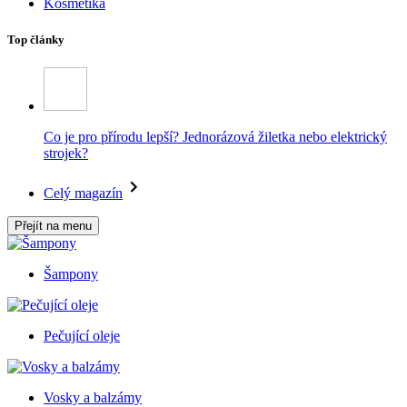
Kosmetika
Top články
Co je pro přírodu lepší? Jednorázová žiletka nebo elektrický
strojek?
Celý magazín
Přejít na menu
Šampony
Pečující oleje
Vosky a balzámy