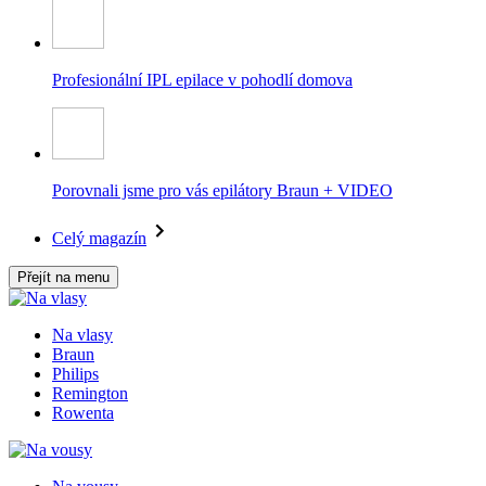
Profesionální IPL epilace v pohodlí domova
Porovnali jsme pro vás epilátory Braun + VIDEO
Celý magazín
Přejít na menu
Na vlasy
Braun
Philips
Remington
Rowenta