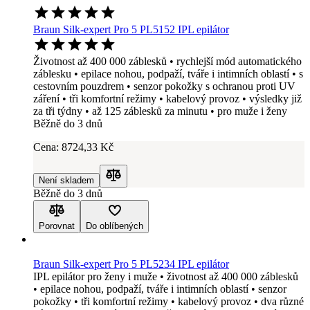
Braun Silk-expert Pro 5 PL5152 IPL epilátor
Životnost až 400 000 záblesků • rychlejší mód automatického
záblesku • epilace nohou, podpaží, tváře i intimních oblastí • s
cestovním pouzdrem • senzor pokožky s ochranou proti UV
záření • tři komfortní režimy • kabelový provoz • výsledky již
za tři týdny • až 125 záblesků za minutu • pro muže i ženy
Běžně do 3 dnů
Cena:
8724
,33 Kč
Není skladem
Porovnat
Běžně do 3 dnů
Porovnat
Do oblíbených
Braun Silk-expert Pro 5 PL5234 IPL epilátor
IPL epilátor pro ženy i muže • životnost až 400 000 záblesků
• epilace nohou, podpaží, tváře i intimních oblastí • senzor
pokožky • tři komfortní režimy • kabelový provoz • dva různé