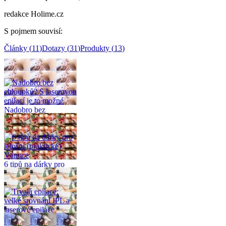
redakce Holime.cz
S pojmem souvisí
:
Články
(
11
)
Dotazy
(
31
)
Produkty
(
13
)
Související články
(
11
)
Nadobro bez
chloupků? S laserovou
epilací je to možné
6 tipů na dárky pro
letošní (praktické)
Vánoce
Trvalá epilace: velké