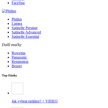
FaceSpa
Philips
Lumea
Satinelle Prestige
Satinelle Advanced
Satinelle Essential
Další značky
Rowenta
Panasonic
Remington
Beurer
Top články
Jak vybrat epilátor? + VIDEO