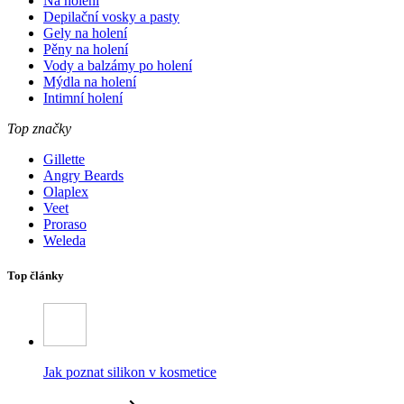
Na holení
Depilační vosky a pasty
Gely na holení
Pěny na holení
Vody a balzámy po holení
Mýdla na holení
Intimní holení
Top značky
Gillette
Angry Beards
Olaplex
Veet
Proraso
Weleda
Top články
Jak poznat silikon v kosmetice