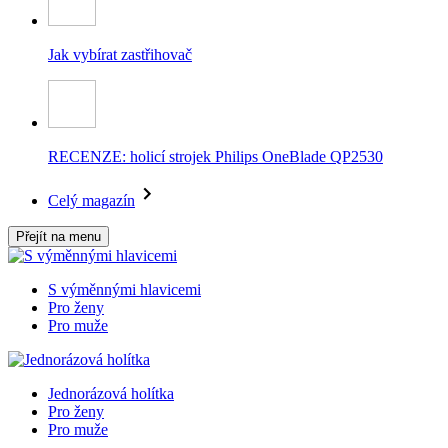
Jak vybírat zastřihovač
RECENZE: holicí strojek Philips OneBlade QP2530
Celý magazín
Přejít na menu
S výměnnými hlavicemi
Pro ženy
Pro muže
Jednorázová holítka
Pro ženy
Pro muže