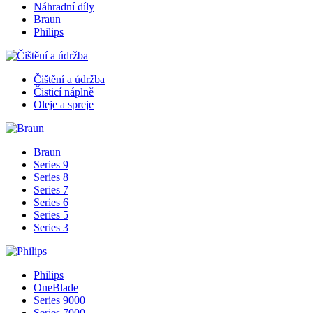
Náhradní díly
Braun
Philips
Čištění a údržba
Čisticí náplně
Oleje a spreje
Braun
Series 9
Series 8
Series 7
Series 6
Series 5
Series 3
Philips
OneBlade
Series 9000
Series 7000