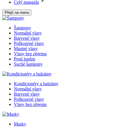
Celý magazín
Přejít na menu
Šampony
Normální vlasy
Barvené vlasy
Poškozené vlasy
Mastné vlasy
Vlasy bez objemu
Proti lupům
Suché šampony
Kondicionéry a balzámy
Normální vlasy
Barvené vlasy
Poškozené vlasy
Vlasy bez objemu
Masky