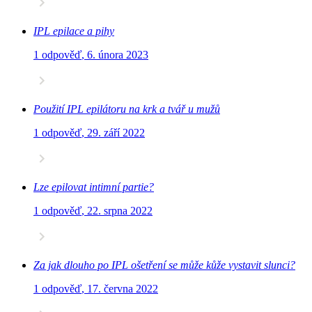
IPL epilace a pihy
1 odpověď
,
6. února 2023
Použití IPL epilátoru na krk a tvář u mužů
1 odpověď
,
29. září 2022
Lze epilovat intimní partie?
1 odpověď
,
22. srpna 2022
Za jak dlouho po IPL ošetření se může kůže vystavit slunci?
1 odpověď
,
17. června 2022