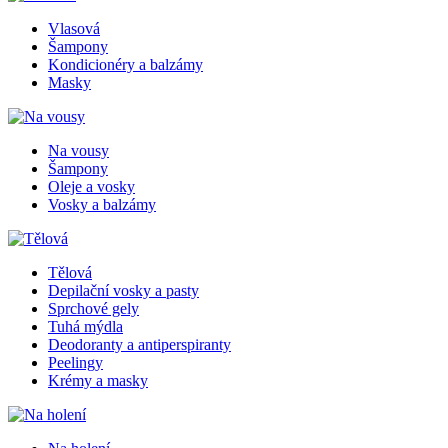
Vlasová
Šampony
Kondicionéry a balzámy
Masky
Na vousy
Šampony
Oleje a vosky
Vosky a balzámy
Tělová
Depilační vosky a pasty
Sprchové gely
Tuhá mýdla
Deodoranty a antiperspiranty
Peelingy
Krémy a masky